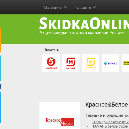
Магазины
О сайте
Акции, скидки, каталоги магазинов России
Продукты
Красное&Бело
Текущие и будущие ак
-15% при покупке от 
ТАМАНЬ белое сухое 