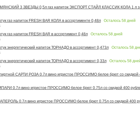
МЯНСКИЙ 3 ЗВЕЗДЫ 0,5л газ напиток ЭКСПОРТ СТАЙЛ КЛАССИК КОЛА 1 л за
Осталось
58
дней
 штук газ напиток FRESH BAR КОЛА в ассортименте 0,48л
6
Осталось
58
дней
штук газ напиток FRESH BAR в ассортимент 0,48л
6
Осталось
58
дн
 штук энергетический напиток ТОРНАДО в ассортимент 0,473л
6
Осталось
58
дне
 штук энергетический напиток ТОРНАДО в ассортимент 0,33л
6
иртной САРТИ РОЗА 0.7л вино игристое ПРОССИМО белое брют со скидкой 
АРИ 0.7л вино игристое ПРОССИМО белое брют 0.75л со скидкой 400 рубл
ПЕРОЛЬ 0.7л вино игристое ПРОССИМО белое брют 0.75л со скидкой 400 р