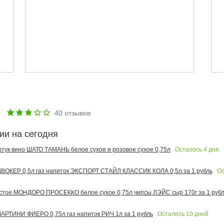
е
40
отзывов
ии на сегодня
Осталось
4
дня
 штук вино ШАТО ТАМАНЬ белое сухое и розовое сухое 0,75л
Ос
ОКЕР 0,5л газ напиток ЭКСПОРТ СТАЙЛ КЛАССИК КОЛА 0,5л за 1 рубль
тое МОНДОРО ПРОСЕККО белое сухое 0,75л чипсы ЛЭЙС сыр 170г за 1 рубл
Осталось
10
дней
РТИНИ ФИЕРО 0,75л газ напиток РИЧ 1л за 1 рубль