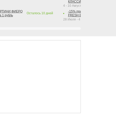
КЛАССИК КОЛА 1 л за 1 рубль
4 - 10 Августа 2026
АРТИНИ ФИЕРО
-15% при покупке от 2-х штук га
Осталось
10
дней
а 1 рубль
FRESH BAR КОЛА в ассортимент
28 Июля - 4 Октября 2026