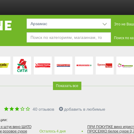
Арзамас
Это не Ваш
Поиск по к
Показать все
е
40
отзывов
добавить в любимые
ции:
2-х штук вино ШАТО
ПРИ ПОКУПКЕ вино игри
и розовое сухое
Осталось
4
дня
ПРОСЕККО белое сухое 0,