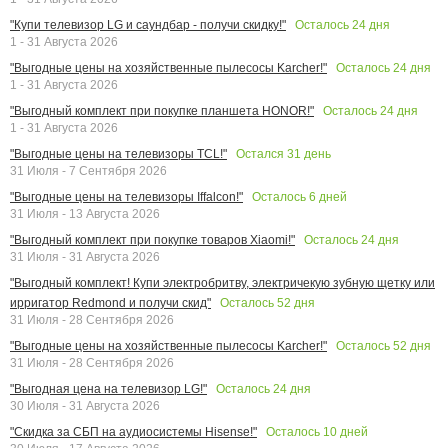
Осталось
24
дня
"Купи телевизор LG и саундбар - получи скидку!"
1 - 31 Августа 2026
Осталось
24
дня
"Выгодные цены на хозяйственные пылесосы Karcher!"
1 - 31 Августа 2026
Осталось
24
дня
"Выгодный комплект при покупке планшета HONOR!"
1 - 31 Августа 2026
Остался
31
день
"Выгодные цены на телевизоры TCL!"
31 Июля - 7 Сентября 2026
Осталось
6
дней
"Выгодные цены на телевизоры Iffalcon!"
31 Июля - 13 Августа 2026
Осталось
24
дня
"Выгодный комплект при покупке товаров Xiaomi!"
31 Июля - 31 Августа 2026
"Выгодный комплект! Купи электробритву, электричекую зубную щетку или
Осталось
52
дня
ирригатор Redmond и получи скид"
31 Июля - 28 Сентября 2026
Осталось
52
дня
"Выгодные цены на хозяйственные пылесосы Karcher!"
31 Июля - 28 Сентября 2026
Осталось
24
дня
"Выгодная цена на телевизор LG!"
30 Июля - 31 Августа 2026
Осталось
10
дней
"Скидка за СБП на аудиосистемы Hisense!"