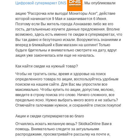
Цифровой супермаркет DNS
. Мы опубликовали
акцию "Рассрочка или выгода! Мониторы Acer", действие
которой начинается 9 Мая и заканчивается 6 Июня.
Поэтому если Вы житель города Азнакаево либо же его
гость, детальненько изучите данные предложения. Вполне
возможно, здесь есть именно те скидки в супермаркетах, что
Вы так давно и безутешно искали. Вооружитесь знаниями и
вперед в ближайший к Вам магазин на шопинг! Только
будьте бдительны и внимательно смотрите на дату, вдруг
акция уже закончилась или еще не началась.
Как найти скидки на нужный товар?
Чтобы не тратить силы, время и здоровье на поиск
определенного товара по акции, воспользуйтесь удобным
поиском на нашем сайте. Для Вас мы упростили все
максимально. Чтобы купить по акции, допустим, молоко,
введите в строку поиска это слово. Ничего сложного, все
предельно ясно. Нужно выбрать много всего и не забыть?
Отмечайте галочками нужное, и сохраняйте список покупок!
Акции и скидки супермаркетов во благо
Отчаялись искать желанную вещь? SkidkaOnline Вам в
помощь. Внимательно следите за актуальными
распродажами, просматривайте рассылку на почте и,