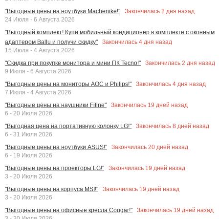
Закончилась
2
дня назад
"Выгодные цены на ноутбуки Machenike!"
24 Июля - 6 Августа 2026
"Выгодный комплект! Купи мобильный кондиционер в комплекте с оконным
Закончилась
4
дня назад
адаптером Ballu и получи скидку"
15 Июля - 4 Августа 2026
Закончилась
2
дня назад
"Скидка при покупке монитора и мини ПК Tecno!"
9 Июля - 6 Августа 2026
Закончилась
4
дня назад
"Выгодные цены на мониторы AOC и Philips!"
7 Июля - 4 Августа 2026
Закончилась
19
дней назад
"Выгодные цены на наушники Fifine"
6 - 20 Июля 2026
Закончилась
8
дней назад
"Выгодная цена на портативную колонку LG!"
6 - 31 Июля 2026
Закончилась
20
дней назад
"Выгодные цены на ноутбуки ASUS!"
6 - 19 Июля 2026
Закончилась
19
дней назад
"Выгодные цены на проекторы LG!"
3 - 20 Июля 2026
Закончилась
19
дней назад
"Выгодные цены на корпуса MSI!"
3 - 20 Июля 2026
Закончилась
19
дней назад
"Выгодные цены на офисные кресла Cougar!"
3 - 20 Июля 2026