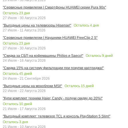
"Сервисные привилегии | Смартфоны HUAWEI серии Pura 90s"
Осталось
23
дня
27 Июля - 30 Августа 2026
Осталось
4
дня
"Выгодные цены на телевизоры Hisense!"
27 Июля - 11 Августа 2026
"Сервисные привилегии | Наушники HUAWEI FreeClip 2 S"
Осталось
23
дня
27 Июля - 30 Августа 2026
Осталось
9
дней
"Скидка за СБП на кофемашины Philips и Saeco!"
24 Июля - 16 Августа 2026
"Скидка 15% на систему фильтрации при покупке картриджа!"
Осталось
45
дней
24 Июля - 21 Сентября 2026
Осталось
15
дней
"Выгодные цены на моноблоки MSI!"
22 Июля - 22 Августа 2026
"Купи комплект техники Haier, Candy - получи скидку до 20%!"
Осталось
10
дней
21 Июля - 17 Августа 2026
"Выгодный комплект: телевизор TCL и консоль PlayStation 5 Slim!"
Осталось
3
дня
21 Июля - 10 Августа 2026