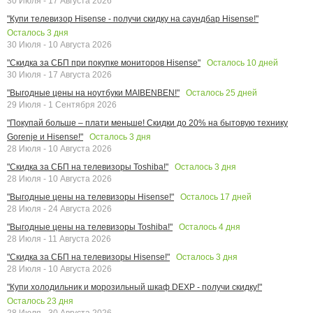
30 Июля - 17 Августа 2026
"Купи телевизор Hisense - получи скидку на саундбар Hisense!"
Осталось
3
дня
30 Июля - 10 Августа 2026
Осталось
10
дней
"Скидка за СБП при покупке мониторов Hisense"
30 Июля - 17 Августа 2026
Осталось
25
дней
"Выгодные цены на ноутбуки MAIBENBEN!"
29 Июля - 1 Сентября 2026
"Покупай больше – плати меньше! Скидки до 20% на бытовую технику
Осталось
3
дня
Gorenje и Hisense!"
28 Июля - 10 Августа 2026
Осталось
3
дня
"Скидка за СБП на телевизоры Toshiba!"
28 Июля - 10 Августа 2026
Осталось
17
дней
"Выгодные цены на телевизоры Hisense!"
28 Июля - 24 Августа 2026
Осталось
4
дня
"Выгодные цены на телевизоры Toshiba!"
28 Июля - 11 Августа 2026
Осталось
3
дня
"Скидка за СБП на телевизоры Hisense!"
28 Июля - 10 Августа 2026
"Купи холодильник и морозильный шкаф DEXP - получи скидку!"
Осталось
23
дня
28 Июля - 30 Августа 2026