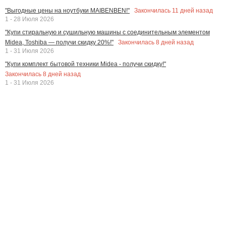
Закончилась
11
дней назад
"Выгодные цены на ноутбуки MAIBENBEN!"
1 - 28 Июля 2026
"Купи стиральную и сушильную машины с соединительным элементом
Закончилась
8
дней назад
Midea, Toshiba — получи скидку 20%!"
1 - 31 Июля 2026
"Купи комплект бытовой техники Midea - получи скидку!"
Закончилась
8
дней назад
1 - 31 Июля 2026