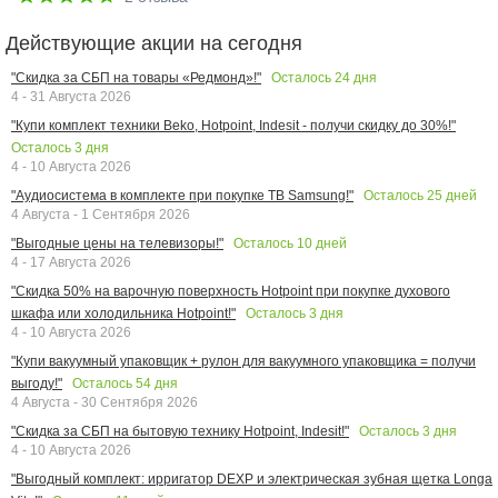
Действующие акции на сегодня
Осталось
24
дня
"Скидка за СБП на товары «Редмонд»!"
4 - 31 Августа 2026
"Купи комплект техники Beko, Hotpoint, Indesit - получи скидку до 30%!"
Осталось
3
дня
4 - 10 Августа 2026
Осталось
25
дней
"Аудиосистема в комплекте при покупке ТВ Samsung!"
4 Августа - 1 Сентября 2026
Осталось
10
дней
"Выгодные цены на телевизоры!"
4 - 17 Августа 2026
"Скидка 50% на варочную поверхность Hotpoint при покупке духового
Осталось
3
дня
шкафа или холодильника Hotpoint!"
4 - 10 Августа 2026
"Купи вакуумный упаковщик + рулон для вакуумного упаковщика = получи
Осталось
54
дня
выгоду!"
4 Августа - 30 Сентября 2026
Осталось
3
дня
"Скидка за СБП на бытовую технику Hotpoint, Indesit!"
4 - 10 Августа 2026
"Выгодный комплект: ирригатор DEXP и электрическая зубная щетка Longa