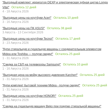
"Выгодный комплект: ирригатор DEXP и электрическая зубная щетка Longa
Осталось
12
дней
Vita!"
4 - 18 Августа 2026
Осталось
10
дней
"Выгодные цены на ноутбуки Acer!"
3 - 16 Августа 2026
Осталось
38
дней
"Выгодные цены на ПК ASUS!"
3 Августа - 13 Сентября 2026
Осталось
17
дней
"Выгодные цены на ноутбуки Tecno!"
3 - 23 Августа 2026
"Купи стиральную и сушильную машины с соединительным элементом
Осталось
25
дней
Midea или Toshiba — получи скидку!"
1 - 31 Августа 2026
Осталось
10
дней
"Скидка за СБП на телевизоры Samsung!"
1 - 16 Августа 2026
Осталось
25
дней
"Выгодная цена на мойку высокого давления Karcher!"
1 - 31 Августа 2026
Осталось
25
дней
"Купи комплект бытовой техники Midea - получи скидку!"
1 - 31 Августа 2026
Осталось
25
дней
"Выгодные цены на ноутбуки HONOR!"
1 - 31 Августа 2026
"Скидка на сушильную машину Beko при покупке стиральной машины!"