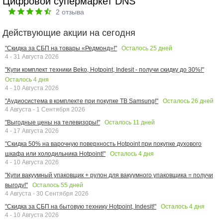
Цифровой супермаркет DNS
2
отзыва
Действующие акции на сегодня
Осталось
25
дней
"Скидка за СБП на товары «Редмонд»!"
4 - 31 Августа 2026
"Купи комплект техники Beko, Hotpoint, Indesit - получи скидку до 30%!"
Осталось
4
дня
4 - 10 Августа 2026
Осталось
26
дней
"Аудиосистема в комплекте при покупке ТВ Samsung!"
4 Августа - 1 Сентября 2026
Осталось
11
дней
"Выгодные цены на телевизоры!"
4 - 17 Августа 2026
"Скидка 50% на варочную поверхность Hotpoint при покупке духового
Осталось
4
дня
шкафа или холодильника Hotpoint!"
4 - 10 Августа 2026
"Купи вакуумный упаковщик + рулон для вакуумного упаковщика = получи
Осталось
55
дней
выгоду!"
4 Августа - 30 Сентября 2026
Осталось
4
дня
"Скидка за СБП на бытовую технику Hotpoint, Indesit!"
4 - 10 Августа 2026