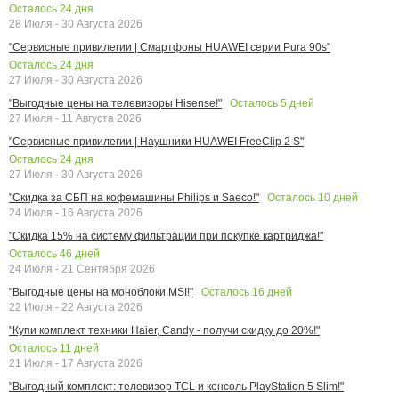
Осталось
24
дня
28 Июля - 30 Августа 2026
"Сервисные привилегии | Смартфоны HUAWEI серии Pura 90s"
Осталось
24
дня
27 Июля - 30 Августа 2026
Осталось
5
дней
"Выгодные цены на телевизоры Hisense!"
27 Июля - 11 Августа 2026
"Сервисные привилегии | Наушники HUAWEI FreeClip 2 S"
Осталось
24
дня
27 Июля - 30 Августа 2026
Осталось
10
дней
"Скидка за СБП на кофемашины Philips и Saeco!"
24 Июля - 16 Августа 2026
"Скидка 15% на систему фильтрации при покупке картриджа!"
Осталось
46
дней
24 Июля - 21 Сентября 2026
Осталось
16
дней
"Выгодные цены на моноблоки MSI!"
22 Июля - 22 Августа 2026
"Купи комплект техники Haier, Candy - получи скидку до 20%!"
Осталось
11
дней
21 Июля - 17 Августа 2026
"Выгодный комплект: телевизор TCL и консоль PlayStation 5 Slim!"