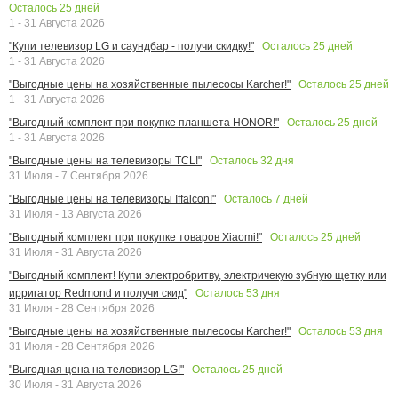
Осталось
25
дней
1 - 31 Августа 2026
Осталось
25
дней
"Купи телевизор LG и саундбар - получи скидку!"
1 - 31 Августа 2026
Осталось
25
дней
"Выгодные цены на хозяйственные пылесосы Karcher!"
1 - 31 Августа 2026
Осталось
25
дней
"Выгодный комплект при покупке планшета HONOR!"
1 - 31 Августа 2026
Осталось
32
дня
"Выгодные цены на телевизоры TCL!"
31 Июля - 7 Сентября 2026
Осталось
7
дней
"Выгодные цены на телевизоры Iffalcon!"
31 Июля - 13 Августа 2026
Осталось
25
дней
"Выгодный комплект при покупке товаров Xiaomi!"
31 Июля - 31 Августа 2026
"Выгодный комплект! Купи электробритву, электричекую зубную щетку или
Осталось
53
дня
ирригатор Redmond и получи скид"
31 Июля - 28 Сентября 2026
Осталось
53
дня
"Выгодные цены на хозяйственные пылесосы Karcher!"
31 Июля - 28 Сентября 2026
Осталось
25
дней
"Выгодная цена на телевизор LG!"
30 Июля - 31 Августа 2026