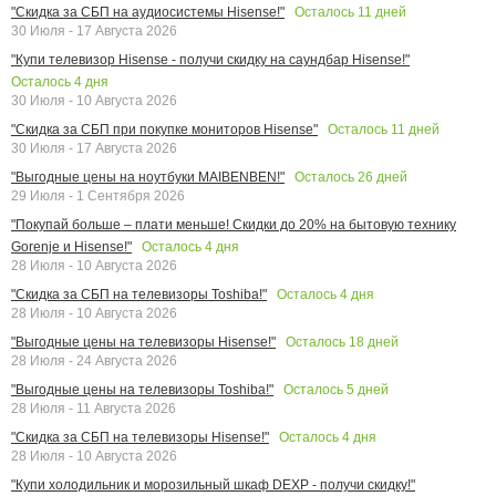
Осталось
11
дней
"Скидка за СБП на аудиосистемы Hisense!"
30 Июля - 17 Августа 2026
"Купи телевизор Hisense - получи скидку на саундбар Hisense!"
Осталось
4
дня
30 Июля - 10 Августа 2026
Осталось
11
дней
"Скидка за СБП при покупке мониторов Hisense"
30 Июля - 17 Августа 2026
Осталось
26
дней
"Выгодные цены на ноутбуки MAIBENBEN!"
29 Июля - 1 Сентября 2026
"Покупай больше – плати меньше! Скидки до 20% на бытовую технику
Осталось
4
дня
Gorenje и Hisense!"
28 Июля - 10 Августа 2026
Осталось
4
дня
"Скидка за СБП на телевизоры Toshiba!"
28 Июля - 10 Августа 2026
Осталось
18
дней
"Выгодные цены на телевизоры Hisense!"
28 Июля - 24 Августа 2026
Осталось
5
дней
"Выгодные цены на телевизоры Toshiba!"
28 Июля - 11 Августа 2026
Осталось
4
дня
"Скидка за СБП на телевизоры Hisense!"
28 Июля - 10 Августа 2026
"Купи холодильник и морозильный шкаф DEXP - получи скидку!"