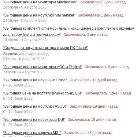
Закончилась
1
день назад
"Выгодные цены на мониторы Machenike!"
24 Июля - 6 Августа 2026
Закончилась
1
день назад
"Выгодные цены на ноутбуки Machenike!"
24 Июля - 6 Августа 2026
"Выгодный комплект! Купи мобильный кондиционер в комплекте с оконным
Закончилась
3
дня назад
адаптером Ballu и получи скидку"
15 Июля - 4 Августа 2026
"Скидка при покупке монитора и мини ПК Tecno!"
Закончилась
1
день назад
9 Июля - 6 Августа 2026
Закончилась
3
дня назад
"Выгодные цены на мониторы AOC и Philips!"
7 Июля - 4 Августа 2026
Закончилась
18
дней назад
"Выгодные цены на наушники Fifine"
6 - 20 Июля 2026
Закончилась
7
дней назад
"Выгодная цена на портативную колонку LG!"
6 - 31 Июля 2026
Закончилась
19
дней назад
"Выгодные цены на ноутбуки ASUS!"
6 - 19 Июля 2026
Закончилась
18
дней назад
"Выгодные цены на проекторы LG!"
3 - 20 Июля 2026
Закончилась
18
дней назад
"Выгодные цены на корпуса MSI!"