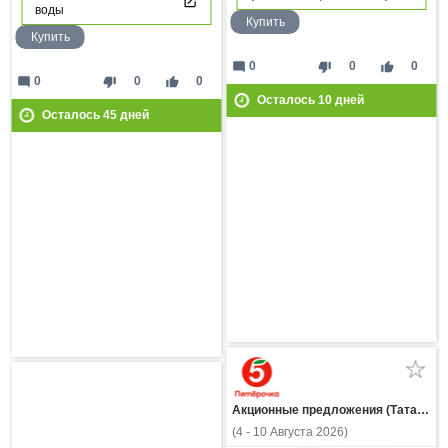
воды
Купить
Купить
mode_comment
thumb_down
thumb_up
0
0
0
mode_comment
thumb_down
thumb_up
0
0
0
Осталось
10
дней
Осталось
45
дней
Акционные предложения (Татарстан)
(4 - 10 Августа 2026)