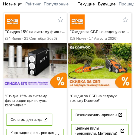
sort
Новые
Рейтинг
Популярные
Текущие
Будущие
Прошед
"Скидка 15% на систему фильтрации при покупке картриджа!"
"Скидка за СБП на садовую технику Daewoo!"
(24 Июля - 21 Сентября 2026)
(18 Июля - 17 Августа 2026)
"Скидка 15% на систему
"Скидка за СБП на садовую
фильтрации при покупке
технику Daewoo!"
картриджа!"
Газонокосилки-прицепы
Фильтры для воды
Цепные пилы
Картриджи фильтров для
(Бензопилы, Мотопилы)