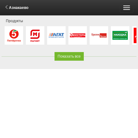
Азнакаево
Пере
Продукты
меню
Показать все