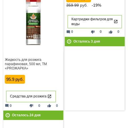
359.99
руб.
-19%
Картриджи фильтров для
воды
mode_comment
thumb_down
thumb_up
0
0
0
Осталось
3
дня
Жидкость для розжига
парафиновая, 500 мл, ТМ
«PROЖАРКА»
95.9 руб.
Средства для розжига
mode_comment
thumb_down
thumb_up
0
0
0
Осталось
24
дня