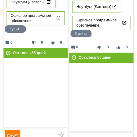
Ноутбуки (Лэптопы)
Ноутбуки (Лэптопы)
Офисное программное
Офисное программное
обеспечение
обеспечение
Купить
Купить
mode_comment
thumb_down
thumb_up
0
0
0
mode_comment
thumb_down
thumb_up
0
0
0
Осталось
55
дней
Осталось
55
дней