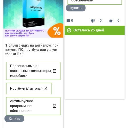
обеспечение
Купить
mode_comment
thumb_down
thumb_up
0
0
0
Осталось
25
дней
"Получи скидку на антивирус при
покупке ПК, ноутбука или услуги
сборки ПК!"
Персональные и
настольные компьютеры,
моноблоки
Ноутбуки (Лэптопы)
Антивирусное
программное
обеспечение
Купить