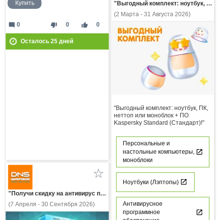
Купить
"Выгодный комплект: ноутбук, ПК, неттоп или моноблок + ПО Kaspersky Standard (Стандарт)!"
(2 Марта - 31 Августа 2026)
mode_comment
thumb_down
thumb_up
0
0
0
Осталось
25
дней
"Выгодный комплект: ноутбук, ПК,
неттоп или моноблок + ПО
Kaspersky Standard (Стандарт)!"
Персональные и
настольные компьютеры,
моноблоки
Ноутбуки (Лэптопы)
"Получи скидку на антивирус при покупке ПК, ноутбука или услуги сборки ПК!"
Антивирусное
(7 Апреля - 30 Сентября 2026)
программное