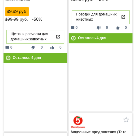
99.99 руб.
Поводки для домашних
199.99
руб.
-50%
животных
mode_comment
thumb_down
thumb_up
0
0
0
Щетки и расчески для
Осталось
4
дня
домашних животных
mode_comment
thumb_down
thumb_up
0
0
0
Осталось
4
дня
Акционные предложения (Татарстан)