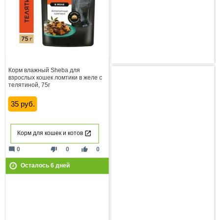
Корм влажный Sheba для
взрослых кошек ломтики в желе с
телятиной, 75г
35 руб.
Корм для кошек и котов
mode_comment
thumb_down
thumb_up
0
0
0
Осталось
6
дней