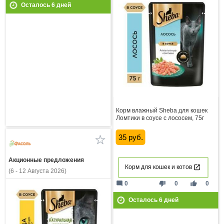
Осталось
6
дней
Корм влажный Sheba для кошек
Ломтики в соусе с лососем, 75г
35 руб.
Акционные предложения
Корм для кошек и котов
(6 - 12 Августа 2026)
mode_comment
thumb_down
thumb_up
0
0
0
Осталось
6
дней