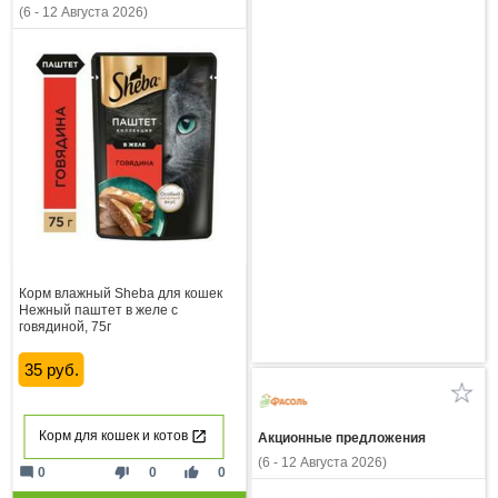
(6 - 12 Августа 2026)
Корм влажный Sheba для кошек
Нежный паштет в желе с
говядиной, 75г
35 руб.
Корм для кошек и котов
Акционные предложения
(6 - 12 Августа 2026)
mode_comment
thumb_down
thumb_up
0
0
0