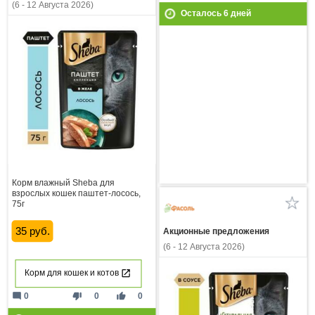
(6 - 12 Августа 2026)
Осталось
6
дней
Корм влажный Sheba для
взрослых кошек паштет-лосось,
75г
35 руб.
Акционные предложения
(6 - 12 Августа 2026)
Корм для кошек и котов
mode_comment
thumb_down
thumb_up
0
0
0