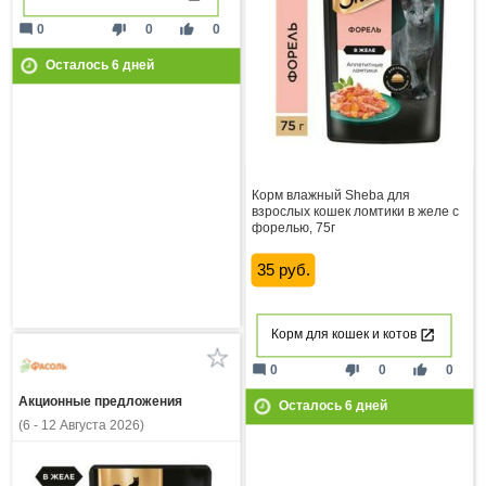
mode_comment
thumb_down
thumb_up
0
0
0
Осталось
6
дней
Корм влажный Sheba для
взрослых кошек ломтики в желе с
форелью, 75г
35 руб.
Корм для кошек и котов
mode_comment
thumb_down
thumb_up
0
0
0
Акционные предложения
Осталось
6
дней
(6 - 12 Августа 2026)