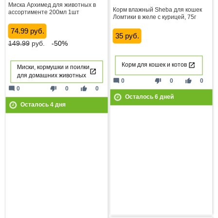
Миска Архимед для животных в
Корм влажный Sheba для кошек
ассортименте 200мл 1шт
Ломтики в желе с курицей, 75г
74.99 руб.
35 руб.
149.99
руб.
-50%
Корм для кошек и котов
Миски, кормушки и поилки
для домашних животных
mode_comment
thumb_down
thumb_up
0
0
0
mode_comment
thumb_down
thumb_up
0
0
0
Осталось
6
дней
Осталось
4
дня