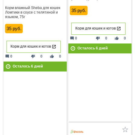
Корм влажный Sheba для кошек
35 руб.
Ломтики в соусе с телятиной и
языком, 75г
35 руб.
Корм для кошек и котов
mode_comment
thumb_down
thumb_up
0
0
0
Корм для кошек и котов
Осталось
6
дней
mode_comment
thumb_down
thumb_up
0
0
0
Осталось
6
дней