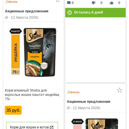
mode_comment
thumb_down
thumb_up
0
0
0
Акционные предложения
Осталось
6
дней
(6 - 12 Августа 2026)
Корм влажный Sheba для
взрослых кошек паштет-индейка,
75г
Акционные предложения
(6 - 12 Августа 2026)
35 руб.
Корм для кошек и котов