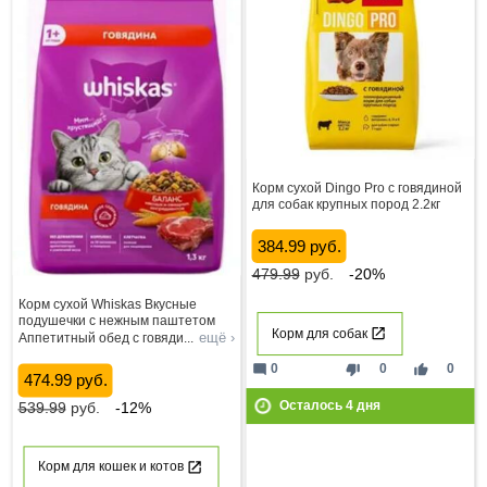
Корм сухой Dingo Pro с говядиной
для собак крупных пород 2.2кг
384.99 руб.
479.99
руб.
-20%
Корм сухой Whiskas Вкусные
подушечки с нежным паштетом
Корм для собак
ещё ›
Аппетитный обед с говяди
...
mode_comment
thumb_down
thumb_up
0
0
0
474.99 руб.
Осталось
4
дня
539.99
руб.
-12%
Корм для кошек и котов