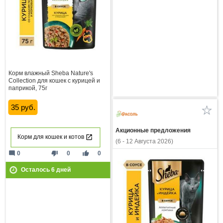
Корм влажный Sheba Nature's
Collection для кошек с курицей и
паприкой, 75г
35 руб.
Акционные предложения
Корм для кошек и котов
(6 - 12 Августа 2026)
mode_comment
thumb_down
thumb_up
0
0
0
Осталось
6
дней