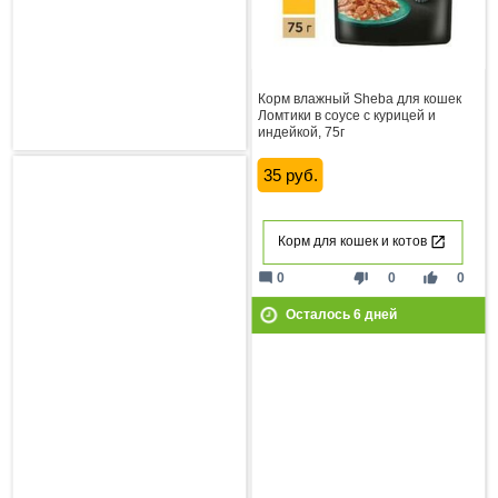
Корм влажный Sheba для кошек
Ломтики в соусе с курицей и
индейкой, 75г
35 руб.
Корм для кошек и котов
mode_comment
thumb_down
thumb_up
0
0
0
Осталось
6
дней