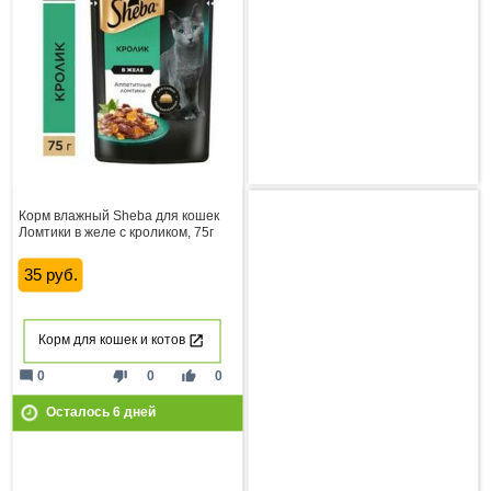
Корм влажный Sheba для кошек
Ломтики в желе с кроликом, 75г
35 руб.
Корм для кошек и котов
mode_comment
thumb_down
thumb_up
0
0
0
Осталось
6
дней