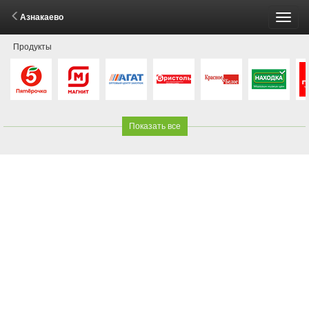
Азнакаево
Пере
Продукты
меню
Показать все