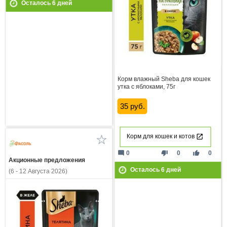
Осталось
6
дней
Корм влажный Sheba для кошек
утка с яблоками, 75г
35 руб.
Корм для кошек и котов
mode_comment
thumb_down
thumb_up
0
0
0
Акционные предложения
Осталось
6
дней
(6 - 12 Августа 2026)