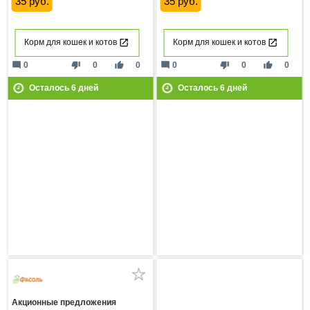
35 руб.
35 руб.
Корм для кошек и котов
Корм для кошек и котов
mode_comment
thumb_down
thumb_up
mode_comment
thumb_down
thumb_up
0
0
0
0
0
0
Осталось
6
дней
Осталось
6
дней
Акционные предложения