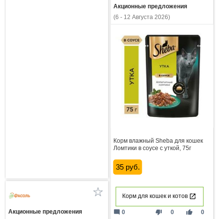
Акционные предложения
(6 - 12 Августа 2026)
Корм влажный Sheba для кошек
Ломтики в соусе с уткой, 75г
35 руб.
Корм для кошек и котов
Акционные предложения
mode_comment
thumb_down
thumb_up
0
0
0