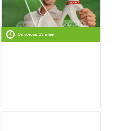
Осталось
13
дней