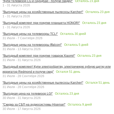
Осталось
23
дня
"Купи телевизор LG и саундбар - получи скидку!"
1 - 31 Августа 2026
Осталось
23
дня
"Выгодные цены на хозяйственные пылесосы Karcher!"
1 - 31 Августа 2026
Осталось
23
дня
"Выгодный комплект при покупке планшета HONOR!"
1 - 31 Августа 2026
Осталось
30
дней
"Выгодные цены на телевизоры TCL!"
31 Июля - 7 Сентября 2026
Осталось
5
дней
"Выгодные цены на телевизоры Iffalcon!"
31 Июля - 13 Августа 2026
Осталось
23
дня
"Выгодный комплект при покупке товаров Xiaomi!"
31 Июля - 31 Августа 2026
"Выгодный комплект! Купи электробритву, электричекую зубную щетку или
Остался
51
день
ирригатор Redmond и получи скид"
31 Июля - 28 Сентября 2026
Остался
51
день
"Выгодные цены на хозяйственные пылесосы Karcher!"
31 Июля - 28 Сентября 2026
Осталось
23
дня
"Выгодная цена на телевизор LG!"
30 Июля - 31 Августа 2026
Осталось
9
дней
"Скидка за СБП на аудиосистемы Hisense!"
30 Июля - 17 Августа 2026