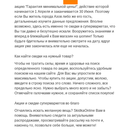
акцию "Гарантия минимальной цены!", действие которой
начинается 1 Апреля и заканчивается 30 Июня. Поэтому
если Вы житель города Азов либо же его гость,
детальненько изучите данные предложения. Вполне
возможно, здесь есть именно те скидки в супермаркетах, что
Вы так давно и безутешно искали. Вооружитесь знаниями и
вперед в ближайший к Вам магазин на шопинг! Только
будьте бдительны и внимательно смотрите на дату, вдруг
акция уже закончилась или еще не началась.
Как найти скидки на нужный товар?
Чтобы не тратить силы, время и здоровье на поиск
определенного товара по акции, воспользуйтесь удобным
поиском на нашем сайте. Для Вас мы упростили все
максимально. Чтобы купить по акции, допустим, молоко,
введите в строку поиска это слово. Ничего сложного, все
предельно ясно. Нужно выбрать много всего и не забыть?
Отмечайте галочками нужное, и сохраняйте список покупок!
Акции и скидки супермаркетов во благо
Отчаялись искать желанную вещь? SkidkaOnline Вам в
помощь. Внимательно следите за актуальными
распродажами, просматривайте рассылку на почте и,
наконец-то, позвольте себе больше, чем можете!