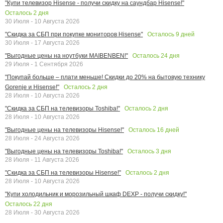
"Купи телевизор Hisense - получи скидку на саундбар Hisense!"
Осталось
2
дня
30 Июля - 10 Августа 2026
Осталось
9
дней
"Скидка за СБП при покупке мониторов Hisense"
30 Июля - 17 Августа 2026
Осталось
24
дня
"Выгодные цены на ноутбуки MAIBENBEN!"
29 Июля - 1 Сентября 2026
"Покупай больше – плати меньше! Скидки до 20% на бытовую технику
Осталось
2
дня
Gorenje и Hisense!"
28 Июля - 10 Августа 2026
Осталось
2
дня
"Скидка за СБП на телевизоры Toshiba!"
28 Июля - 10 Августа 2026
Осталось
16
дней
"Выгодные цены на телевизоры Hisense!"
28 Июля - 24 Августа 2026
Осталось
3
дня
"Выгодные цены на телевизоры Toshiba!"
28 Июля - 11 Августа 2026
Осталось
2
дня
"Скидка за СБП на телевизоры Hisense!"
28 Июля - 10 Августа 2026
"Купи холодильник и морозильный шкаф DEXP - получи скидку!"
Осталось
22
дня
28 Июля - 30 Августа 2026