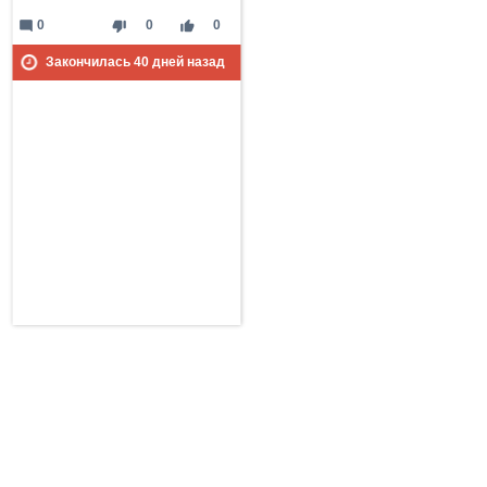
mode_comment
thumb_down
thumb_up
0
0
0
Закончилась
40
дней назад