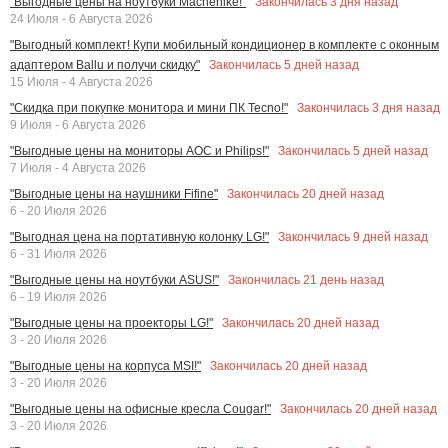
Закончилась
3
дня назад
"Выгодные цены на ноутбуки Machenike!"
24 Июля - 6 Августа 2026
"Выгодный комплект! Купи мобильный кондиционер в комплекте с оконным
Закончилась
5
дней назад
адаптером Ballu и получи скидку"
15 Июля - 4 Августа 2026
Закончилась
3
дня назад
"Скидка при покупке монитора и мини ПК Tecno!"
9 Июля - 6 Августа 2026
Закончилась
5
дней назад
"Выгодные цены на мониторы AOC и Philips!"
7 Июля - 4 Августа 2026
Закончилась
20
дней назад
"Выгодные цены на наушники Fifine"
6 - 20 Июля 2026
Закончилась
9
дней назад
"Выгодная цена на портативную колонку LG!"
6 - 31 Июля 2026
Закончилась
21
день назад
"Выгодные цены на ноутбуки ASUS!"
6 - 19 Июля 2026
Закончилась
20
дней назад
"Выгодные цены на проекторы LG!"
3 - 20 Июля 2026
Закончилась
20
дней назад
"Выгодные цены на корпуса MSI!"
3 - 20 Июля 2026
Закончилась
20
дней назад
"Выгодные цены на офисные кресла Cougar!"
3 - 20 Июля 2026