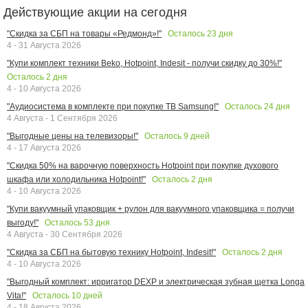
Действующие акции на сегодня
Осталось
23
дня
"Скидка за СБП на товары «Редмонд»!"
4 - 31 Августа 2026
"Купи комплект техники Beko, Hotpoint, Indesit - получи скидку до 30%!"
Осталось
2
дня
4 - 10 Августа 2026
Осталось
24
дня
"Аудиосистема в комплекте при покупке ТВ Samsung!"
4 Августа - 1 Сентября 2026
Осталось
9
дней
"Выгодные цены на телевизоры!"
4 - 17 Августа 2026
"Скидка 50% на варочную поверхность Hotpoint при покупке духового
Осталось
2
дня
шкафа или холодильника Hotpoint!"
4 - 10 Августа 2026
"Купи вакуумный упаковщик + рулон для вакуумного упаковщика = получи
Осталось
53
дня
выгоду!"
4 Августа - 30 Сентября 2026
Осталось
2
дня
"Скидка за СБП на бытовую технику Hotpoint, Indesit!"
4 - 10 Августа 2026
"Выгодный комплект: ирригатор DEXP и электрическая зубная щетка Longa
Осталось
10
дней
Vita!"
4 - 18 Августа 2026