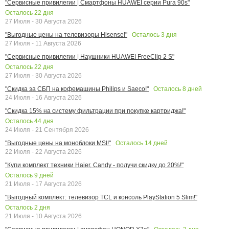
"Сервисные привилегии | Смартфоны HUAWEI серии Pura 90s"
Осталось
22
дня
27 Июля - 30 Августа 2026
Осталось
3
дня
"Выгодные цены на телевизоры Hisense!"
27 Июля - 11 Августа 2026
"Сервисные привилегии | Наушники HUAWEI FreeClip 2 S"
Осталось
22
дня
27 Июля - 30 Августа 2026
Осталось
8
дней
"Скидка за СБП на кофемашины Philips и Saeco!"
24 Июля - 16 Августа 2026
"Скидка 15% на систему фильтрации при покупке картриджа!"
Осталось
44
дня
24 Июля - 21 Сентября 2026
Осталось
14
дней
"Выгодные цены на моноблоки MSI!"
22 Июля - 22 Августа 2026
"Купи комплект техники Haier, Candy - получи скидку до 20%!"
Осталось
9
дней
21 Июля - 17 Августа 2026
"Выгодный комплект: телевизор TCL и консоль PlayStation 5 Slim!"
Осталось
2
дня
21 Июля - 10 Августа 2026