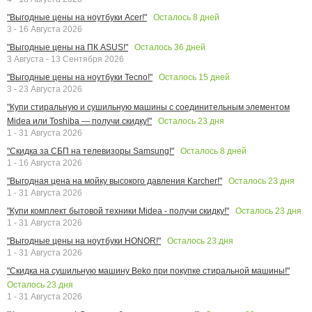
Осталось
8
дней
"Выгодные цены на ноутбуки Acer!"
3 - 16 Августа 2026
Осталось
36
дней
"Выгодные цены на ПК ASUS!"
3 Августа - 13 Сентября 2026
Осталось
15
дней
"Выгодные цены на ноутбуки Tecno!"
3 - 23 Августа 2026
"Купи стиральную и сушильную машины с соединительным элементом
Осталось
23
дня
Midea или Toshiba — получи скидку!"
1 - 31 Августа 2026
Осталось
8
дней
"Скидка за СБП на телевизоры Samsung!"
1 - 16 Августа 2026
Осталось
23
дня
"Выгодная цена на мойку высокого давления Karcher!"
1 - 31 Августа 2026
Осталось
23
дня
"Купи комплект бытовой техники Midea - получи скидку!"
1 - 31 Августа 2026
Осталось
23
дня
"Выгодные цены на ноутбуки HONOR!"
1 - 31 Августа 2026
"Скидка на сушильную машину Beko при покупке стиральной машины!"
Осталось
23
дня
1 - 31 Августа 2026