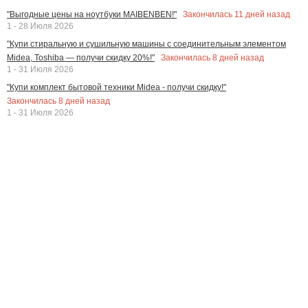
Закончилась
11
дней назад
"Выгодные цены на ноутбуки MAIBENBEN!"
1 - 28 Июля 2026
"Купи стиральную и сушильную машины с соединительным элементом
Закончилась
8
дней назад
Midea, Toshiba — получи скидку 20%!"
1 - 31 Июля 2026
"Купи комплект бытовой техники Midea - получи скидку!"
Закончилась
8
дней назад
1 - 31 Июля 2026