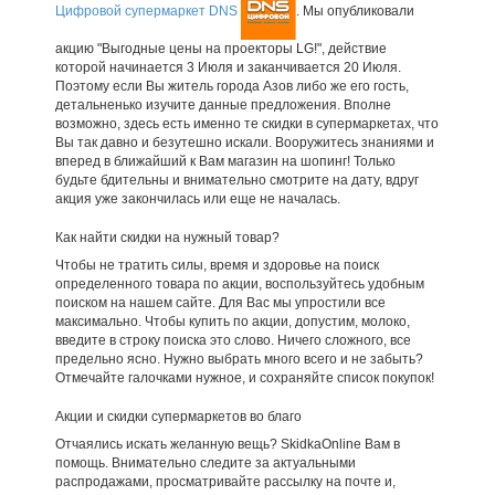
Цифровой супермаркет DNS
. Мы опубликовали
акцию "Выгодные цены на проекторы LG!", действие
которой начинается 3 Июля и заканчивается 20 Июля.
Поэтому если Вы житель города Азов либо же его гость,
детальненько изучите данные предложения. Вполне
возможно, здесь есть именно те скидки в супермаркетах, что
Вы так давно и безутешно искали. Вооружитесь знаниями и
вперед в ближайший к Вам магазин на шопинг! Только
будьте бдительны и внимательно смотрите на дату, вдруг
акция уже закончилась или еще не началась.
Как найти скидки на нужный товар?
Чтобы не тратить силы, время и здоровье на поиск
определенного товара по акции, воспользуйтесь удобным
поиском на нашем сайте. Для Вас мы упростили все
максимально. Чтобы купить по акции, допустим, молоко,
введите в строку поиска это слово. Ничего сложного, все
предельно ясно. Нужно выбрать много всего и не забыть?
Отмечайте галочками нужное, и сохраняйте список покупок!
Акции и скидки супермаркетов во благо
Отчаялись искать желанную вещь? SkidkaOnline Вам в
помощь. Внимательно следите за актуальными
распродажами, просматривайте рассылку на почте и,