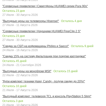
"Сервисные привилегии | Смартфоны HUAWEI серии Pura 90s"
Осталось
23
дня
27 Июля - 30 Августа 2026
Осталось
4
дня
"Выгодные цены на телевизоры Hisense!"
27 Июля - 11 Августа 2026
"Сервисные привилегии | Наушники HUAWEI FreeClip 2 S"
Осталось
23
дня
27 Июля - 30 Августа 2026
Осталось
9
дней
"Скидка за СБП на кофемашины Philips и Saeco!"
24 Июля - 16 Августа 2026
"Скидка 15% на систему фильтрации при покупке картриджа!"
Осталось
45
дней
24 Июля - 21 Сентября 2026
Осталось
15
дней
"Выгодные цены на моноблоки MSI!"
22 Июля - 22 Августа 2026
"Купи комплект техники Haier, Candy - получи скидку до 20%!"
Осталось
10
дней
21 Июля - 17 Августа 2026
"Выгодный комплект: телевизор TCL и консоль PlayStation 5 Slim!"
Осталось
3
дня
21 Июля - 10 Августа 2026