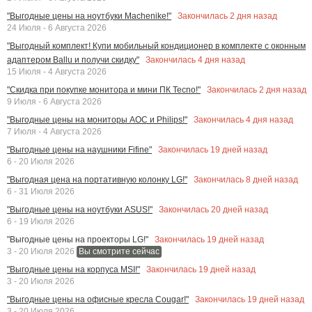
Закончилась
2
дня назад
"Выгодные цены на ноутбуки Machenike!"
24 Июля - 6 Августа 2026
"Выгодный комплект! Купи мобильный кондиционер в комплекте с оконным
Закончилась
4
дня назад
адаптером Ballu и получи скидку"
15 Июля - 4 Августа 2026
Закончилась
2
дня назад
"Скидка при покупке монитора и мини ПК Tecno!"
9 Июля - 6 Августа 2026
Закончилась
4
дня назад
"Выгодные цены на мониторы AOC и Philips!"
7 Июля - 4 Августа 2026
Закончилась
19
дней назад
"Выгодные цены на наушники Fifine"
6 - 20 Июля 2026
Закончилась
8
дней назад
"Выгодная цена на портативную колонку LG!"
6 - 31 Июля 2026
Закончилась
20
дней назад
"Выгодные цены на ноутбуки ASUS!"
6 - 19 Июля 2026
Закончилась
19
дней назад
"Выгодные цены на проекторы LG!"
3 - 20 Июля 2026
Вы смотрите сейчас
Закончилась
19
дней назад
"Выгодные цены на корпуса MSI!"
3 - 20 Июля 2026
Закончилась
19
дней назад
"Выгодные цены на офисные кресла Cougar!"
3 - 20 Июля 2026