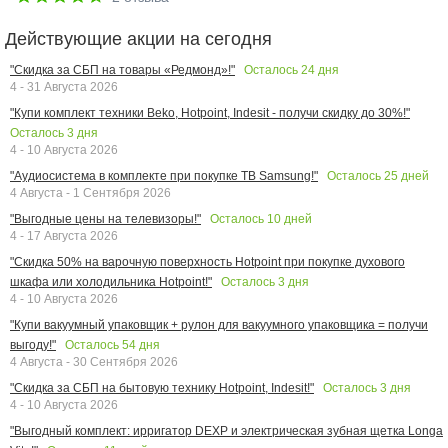
Действующие акции на сегодня
Осталось
24
дня
"Скидка за СБП на товары «Редмонд»!"
4 - 31 Августа 2026
"Купи комплект техники Beko, Hotpoint, Indesit - получи скидку до 30%!"
Осталось
3
дня
4 - 10 Августа 2026
Осталось
25
дней
"Аудиосистема в комплекте при покупке ТВ Samsung!"
4 Августа - 1 Сентября 2026
Осталось
10
дней
"Выгодные цены на телевизоры!"
4 - 17 Августа 2026
"Скидка 50% на варочную поверхность Hotpoint при покупке духового
Осталось
3
дня
шкафа или холодильника Hotpoint!"
4 - 10 Августа 2026
"Купи вакуумный упаковщик + рулон для вакуумного упаковщика = получи
Осталось
54
дня
выгоду!"
4 Августа - 30 Сентября 2026
Осталось
3
дня
"Скидка за СБП на бытовую технику Hotpoint, Indesit!"
4 - 10 Августа 2026
"Выгодный комплект: ирригатор DEXP и электрическая зубная щетка Longa