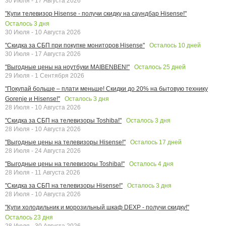
30 Июля - 17 Августа 2026
"Купи телевизор Hisense - получи скидку на саундбар Hisense!"
Осталось
3
дня
30 Июля - 10 Августа 2026
Осталось
10
дней
"Скидка за СБП при покупке мониторов Hisense"
30 Июля - 17 Августа 2026
Осталось
25
дней
"Выгодные цены на ноутбуки MAIBENBEN!"
29 Июля - 1 Сентября 2026
"Покупай больше – плати меньше! Скидки до 20% на бытовую технику
Осталось
3
дня
Gorenje и Hisense!"
28 Июля - 10 Августа 2026
Осталось
3
дня
"Скидка за СБП на телевизоры Toshiba!"
28 Июля - 10 Августа 2026
Осталось
17
дней
"Выгодные цены на телевизоры Hisense!"
28 Июля - 24 Августа 2026
Осталось
4
дня
"Выгодные цены на телевизоры Toshiba!"
28 Июля - 11 Августа 2026
Осталось
3
дня
"Скидка за СБП на телевизоры Hisense!"
28 Июля - 10 Августа 2026
"Купи холодильник и морозильный шкаф DEXP - получи скидку!"
Осталось
23
дня
28 Июля - 30 Августа 2026