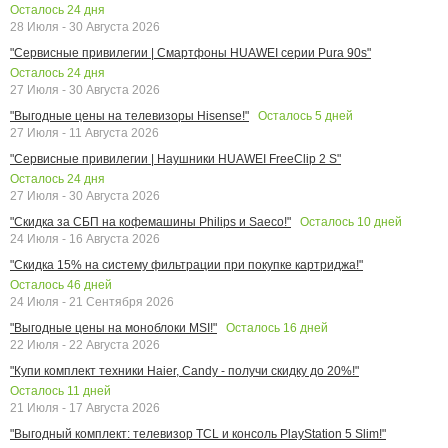
Осталось
24
дня
28 Июля - 30 Августа 2026
"Сервисные привилегии | Смартфоны HUAWEI серии Pura 90s"
Осталось
24
дня
27 Июля - 30 Августа 2026
Осталось
5
дней
"Выгодные цены на телевизоры Hisense!"
27 Июля - 11 Августа 2026
"Сервисные привилегии | Наушники HUAWEI FreeClip 2 S"
Осталось
24
дня
27 Июля - 30 Августа 2026
Осталось
10
дней
"Скидка за СБП на кофемашины Philips и Saeco!"
24 Июля - 16 Августа 2026
"Скидка 15% на систему фильтрации при покупке картриджа!"
Осталось
46
дней
24 Июля - 21 Сентября 2026
Осталось
16
дней
"Выгодные цены на моноблоки MSI!"
22 Июля - 22 Августа 2026
"Купи комплект техники Haier, Candy - получи скидку до 20%!"
Осталось
11
дней
21 Июля - 17 Августа 2026
"Выгодный комплект: телевизор TCL и консоль PlayStation 5 Slim!"