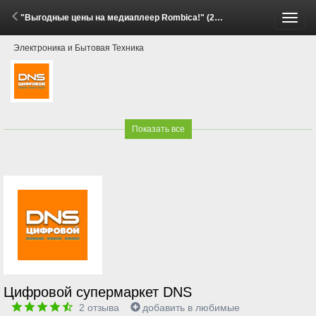
"Выгодные цены на медиаплеер Rombica!" (29 Мая - 15 Июня 2026)
Пере
Электроника и Бытовая Техника
меню
Показать все
Цифровой супермаркет DNS
2
отзыва
добавить в любимые