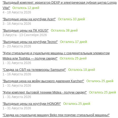
"Выгодный комплект: ирригатор DEXP и электрическая зубная щетка Longa
Осталось
12
дней
Vita!"
4 - 18 Августа 2026
Осталось
10
дней
"Выгодные цены на ноутбуки Acer!"
3 - 16 Августа 2026
Осталось
38
дней
"Выгодные цены на ПК ASUS!"
3 Августа - 13 Сентября 2026
Осталось
17
дней
"Выгодные цены на ноутбуки Tecno!"
3 - 23 Августа 2026
"Купи стиральную и сушильную машины с соединительным элементом
Осталось
25
дней
Midea или Toshiba — получи скидку!"
1 - 31 Августа 2026
Осталось
10
дней
"Скидка за СБП на телевизоры Samsung!"
1 - 16 Августа 2026
Осталось
25
дней
"Выгодная цена на мойку высокого давления Karcher!"
1 - 31 Августа 2026
Осталось
25
дней
"Купи комплект бытовой техники Midea - получи скидку!"
1 - 31 Августа 2026
Осталось
25
дней
"Выгодные цены на ноутбуки HONOR!"
1 - 31 Августа 2026
"Скидка на сушильную машину Beko при покупке стиральной машины!"