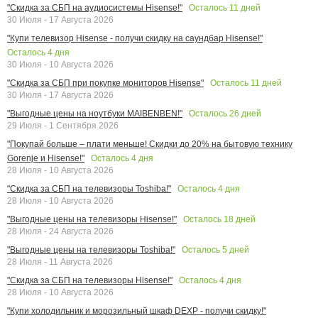
Осталось
11
дней
"Скидка за СБП на аудиосистемы Hisense!"
30 Июля - 17 Августа 2026
"Купи телевизор Hisense - получи скидку на саундбар Hisense!"
Осталось
4
дня
30 Июля - 10 Августа 2026
Осталось
11
дней
"Скидка за СБП при покупке мониторов Hisense"
30 Июля - 17 Августа 2026
Осталось
26
дней
"Выгодные цены на ноутбуки MAIBENBEN!"
29 Июля - 1 Сентября 2026
"Покупай больше – плати меньше! Скидки до 20% на бытовую технику
Осталось
4
дня
Gorenje и Hisense!"
28 Июля - 10 Августа 2026
Осталось
4
дня
"Скидка за СБП на телевизоры Toshiba!"
28 Июля - 10 Августа 2026
Осталось
18
дней
"Выгодные цены на телевизоры Hisense!"
28 Июля - 24 Августа 2026
Осталось
5
дней
"Выгодные цены на телевизоры Toshiba!"
28 Июля - 11 Августа 2026
Осталось
4
дня
"Скидка за СБП на телевизоры Hisense!"
28 Июля - 10 Августа 2026
"Купи холодильник и морозильный шкаф DEXP - получи скидку!"