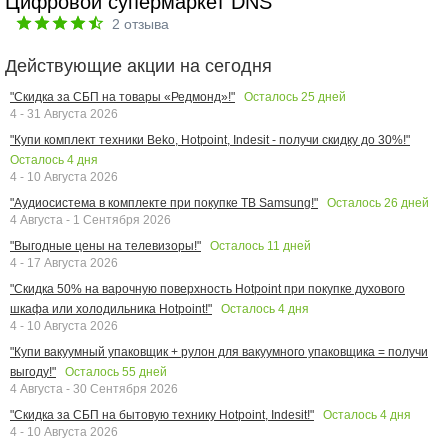
Цифровой супермаркет DNS
2
отзыва
Действующие акции на сегодня
Осталось
25
дней
"Скидка за СБП на товары «Редмонд»!"
4 - 31 Августа 2026
"Купи комплект техники Beko, Hotpoint, Indesit - получи скидку до 30%!"
Осталось
4
дня
4 - 10 Августа 2026
Осталось
26
дней
"Аудиосистема в комплекте при покупке ТВ Samsung!"
4 Августа - 1 Сентября 2026
Осталось
11
дней
"Выгодные цены на телевизоры!"
4 - 17 Августа 2026
"Скидка 50% на варочную поверхность Hotpoint при покупке духового
Осталось
4
дня
шкафа или холодильника Hotpoint!"
4 - 10 Августа 2026
"Купи вакуумный упаковщик + рулон для вакуумного упаковщика = получи
Осталось
55
дней
выгоду!"
4 Августа - 30 Сентября 2026
Осталось
4
дня
"Скидка за СБП на бытовую технику Hotpoint, Indesit!"
4 - 10 Августа 2026