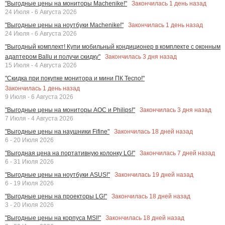
Закончилась
1
день назад
"Выгодные цены на мониторы Machenike!"
24 Июля - 6 Августа 2026
Закончилась
1
день назад
"Выгодные цены на ноутбуки Machenike!"
24 Июля - 6 Августа 2026
"Выгодный комплект! Купи мобильный кондиционер в комплекте с оконным
Закончилась
3
дня назад
адаптером Ballu и получи скидку"
15 Июля - 4 Августа 2026
"Скидка при покупке монитора и мини ПК Tecno!"
Закончилась
1
день назад
9 Июля - 6 Августа 2026
Закончилась
3
дня назад
"Выгодные цены на мониторы AOC и Philips!"
7 Июля - 4 Августа 2026
Закончилась
18
дней назад
"Выгодные цены на наушники Fifine"
6 - 20 Июля 2026
Закончилась
7
дней назад
"Выгодная цена на портативную колонку LG!"
6 - 31 Июля 2026
Закончилась
19
дней назад
"Выгодные цены на ноутбуки ASUS!"
6 - 19 Июля 2026
Закончилась
18
дней назад
"Выгодные цены на проекторы LG!"
3 - 20 Июля 2026
Закончилась
18
дней назад
"Выгодные цены на корпуса MSI!"