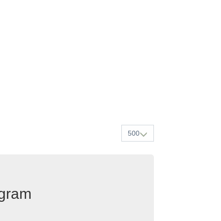
500
egram