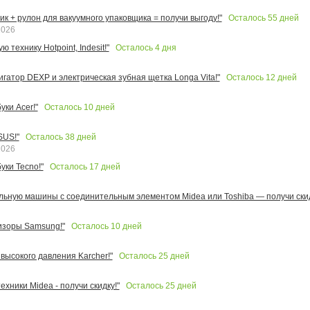
Осталось
55
дней
к + рулон для вакуумного упаковщика = получи выгоду!"
2026
Осталось
4
дня
 технику Hotpoint, Indesit!"
Осталось
12
дней
игатор DEXP и электрическая зубная щетка Longa Vita!"
Осталось
10
дней
ки Acer!"
Осталось
38
дней
SUS!"
2026
Осталось
17
дней
уки Tecno!"
льную машины с соединительным элементом Midea или Toshiba — получи скид
Осталось
10
дней
изоры Samsung!"
Осталось
25
дней
высокого давления Karcher!"
Осталось
25
дней
ехники Midea - получи скидку!"