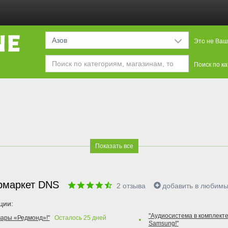
Азов
Это не Ваш
Поиск по к
Показать все
рмаркет DNS
2
отзыва
добавить в любим
ции:
"Аудиосистема в комплекте
вары «Редмонд»!"
Осталось
25
дней
Samsung!"