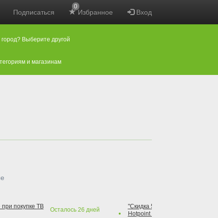
0
Подписаться
Избранное
Вход
 город? Выберите другой
атегориям и магазинам
ые
 при покупке ТВ
"Скидка 50% на варочную повер
Осталось
26
дней
Hotpoint при покупке духового 