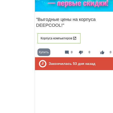
"Выгодные цены на корпуса
DEEPCOOL!"
Корпуса компьютеров
mode_comment
thumb_down
thumb_up
Купить
0
0
0
Закончилась
53
дня назад