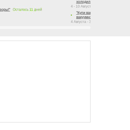
холодильника Hotpoint!"
4 - 10 Августа 2026
зоры!"
Осталось
11
дней
"Купи вакуумный упаковщик + р
вакуумного упаковщика = получи
4 Августа - 30 Сентября 2026