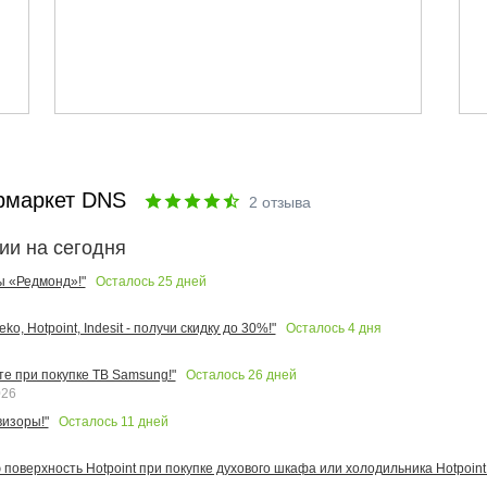
рмаркет DNS
2
отзыва
ии на сегодня
Осталось
25
дней
ы «Редмонд»!"
Осталось
4
дня
o, Hotpoint, Indesit - получи скидку до 30%!"
Осталось
26
дней
те при покупке ТВ Samsung!"
026
Осталось
11
дней
изоры!"
поверхность Hotpoint при покупке духового шкафа или холодильника Hotpoint!