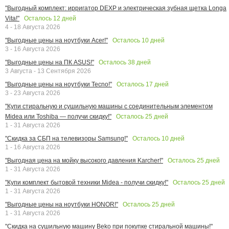
"Выгодный комплект: ирригатор DEXP и электрическая зубная щетка Longa
Осталось
12
дней
Vita!"
4 - 18 Августа 2026
Осталось
10
дней
"Выгодные цены на ноутбуки Acer!"
3 - 16 Августа 2026
Осталось
38
дней
"Выгодные цены на ПК ASUS!"
3 Августа - 13 Сентября 2026
Осталось
17
дней
"Выгодные цены на ноутбуки Tecno!"
3 - 23 Августа 2026
"Купи стиральную и сушильную машины с соединительным элементом
Осталось
25
дней
Midea или Toshiba — получи скидку!"
1 - 31 Августа 2026
Осталось
10
дней
"Скидка за СБП на телевизоры Samsung!"
1 - 16 Августа 2026
Осталось
25
дней
"Выгодная цена на мойку высокого давления Karcher!"
1 - 31 Августа 2026
Осталось
25
дней
"Купи комплект бытовой техники Midea - получи скидку!"
1 - 31 Августа 2026
Осталось
25
дней
"Выгодные цены на ноутбуки HONOR!"
1 - 31 Августа 2026
"Скидка на сушильную машину Beko при покупке стиральной машины!"