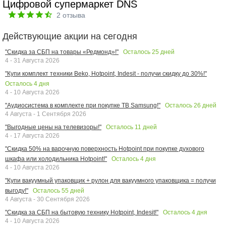
Цифровой супермаркет DNS
2
отзыва
Действующие акции на сегодня
Осталось
25
дней
"Скидка за СБП на товары «Редмонд»!"
4 - 31 Августа 2026
"Купи комплект техники Beko, Hotpoint, Indesit - получи скидку до 30%!"
Осталось
4
дня
4 - 10 Августа 2026
Осталось
26
дней
"Аудиосистема в комплекте при покупке ТВ Samsung!"
4 Августа - 1 Сентября 2026
Осталось
11
дней
"Выгодные цены на телевизоры!"
4 - 17 Августа 2026
"Скидка 50% на варочную поверхность Hotpoint при покупке духового
Осталось
4
дня
шкафа или холодильника Hotpoint!"
4 - 10 Августа 2026
"Купи вакуумный упаковщик + рулон для вакуумного упаковщика = получи
Осталось
55
дней
выгоду!"
4 Августа - 30 Сентября 2026
Осталось
4
дня
"Скидка за СБП на бытовую технику Hotpoint, Indesit!"
4 - 10 Августа 2026