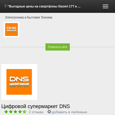
"Выгодные цены на смартфоны Xiaomi 17T и 17T Pro!" (29 Мая - 30 Июня 2026)
Пере
Электроника и Бытовая Техника
меню
Показать все
Цифровой супермаркет DNS
2
отзыва
добавить в любимые