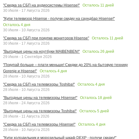
Осталось
11
дней
"Скидка за СБП на аудиосистемы Hisense!"
30 Июля - 17 Августа 2026
"Купи телевизор Hisense - получи скидку на саундбар Hisense!"
Осталось
4
дня
30 Июля - 10 Августа 2026
Осталось
11
дней
"Скидка за СБП при покупке мониторов Hisense"
30 Июля - 17 Августа 2026
Осталось
26
дней
"Выгодные цены на ноутбуки MAIBENBEN!"
29 Июля - 1 Сентября 2026
"Покупай больше – плати меньше! Скидки до 20% на бытовую технику
Осталось
4
дня
Gorenje и Hisense!"
28 Июля - 10 Августа 2026
Осталось
4
дня
"Скидка за СБП на телевизоры Toshiba!"
28 Июля - 10 Августа 2026
Осталось
18
дней
"Выгодные цены на телевизоры Hisense!"
28 Июля - 24 Августа 2026
Осталось
5
дней
"Выгодные цены на телевизоры Toshiba!"
28 Июля - 11 Августа 2026
Осталось
4
дня
"Скидка за СБП на телевизоры Hisense!"
28 Июля - 10 Августа 2026
"Купи холодильник и морозильный шкаф DEXP - получи скидку!"