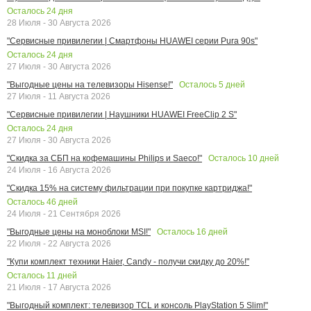
Осталось
24
дня
28 Июля - 30 Августа 2026
"Сервисные привилегии | Смартфоны HUAWEI серии Pura 90s"
Осталось
24
дня
27 Июля - 30 Августа 2026
Осталось
5
дней
"Выгодные цены на телевизоры Hisense!"
27 Июля - 11 Августа 2026
"Сервисные привилегии | Наушники HUAWEI FreeClip 2 S"
Осталось
24
дня
27 Июля - 30 Августа 2026
Осталось
10
дней
"Скидка за СБП на кофемашины Philips и Saeco!"
24 Июля - 16 Августа 2026
"Скидка 15% на систему фильтрации при покупке картриджа!"
Осталось
46
дней
24 Июля - 21 Сентября 2026
Осталось
16
дней
"Выгодные цены на моноблоки MSI!"
22 Июля - 22 Августа 2026
"Купи комплект техники Haier, Candy - получи скидку до 20%!"
Осталось
11
дней
21 Июля - 17 Августа 2026
"Выгодный комплект: телевизор TCL и консоль PlayStation 5 Slim!"