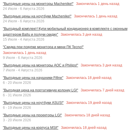
Закончилась
1
день назад
"Выгодные цены на мониторы Machenike!"
24 Июля - 6 Августа 2026
Закончилась
1
день назад
"Выгодные цены на ноутбуки Machenike!"
24 Июля - 6 Августа 2026
"Выгодный комплект! Купи мобильный кондиционер в комплекте с оконным
Закончилась
3
дня назад
адаптером Ballu и получи скидку"
15 Июля - 4 Августа 2026
"Скидка при покупке монитора и мини ПК Tecno!"
Закончилась
1
день назад
9 Июля - 6 Августа 2026
Закончилась
3
дня назад
"Выгодные цены на мониторы AOC и Philips!"
7 Июля - 4 Августа 2026
Закончилась
18
дней назад
"Выгодные цены на наушники Fifine"
6 - 20 Июля 2026
Закончилась
7
дней назад
"Выгодная цена на портативную колонку LG!"
6 - 31 Июля 2026
Закончилась
19
дней назад
"Выгодные цены на ноутбуки ASUS!"
6 - 19 Июля 2026
Закончилась
18
дней назад
"Выгодные цены на проекторы LG!"
3 - 20 Июля 2026
Закончилась
18
дней назад
"Выгодные цены на корпуса MSI!"