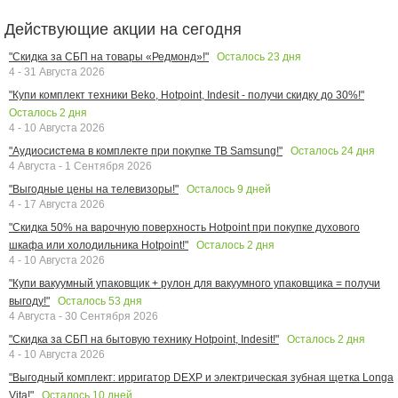
Действующие акции на сегодня
Осталось
23
дня
"Скидка за СБП на товары «Редмонд»!"
4 - 31 Августа 2026
"Купи комплект техники Beko, Hotpoint, Indesit - получи скидку до 30%!"
Осталось
2
дня
4 - 10 Августа 2026
Осталось
24
дня
"Аудиосистема в комплекте при покупке ТВ Samsung!"
4 Августа - 1 Сентября 2026
Осталось
9
дней
"Выгодные цены на телевизоры!"
4 - 17 Августа 2026
"Скидка 50% на варочную поверхность Hotpoint при покупке духового
Осталось
2
дня
шкафа или холодильника Hotpoint!"
4 - 10 Августа 2026
"Купи вакуумный упаковщик + рулон для вакуумного упаковщика = получи
Осталось
53
дня
выгоду!"
4 Августа - 30 Сентября 2026
Осталось
2
дня
"Скидка за СБП на бытовую технику Hotpoint, Indesit!"
4 - 10 Августа 2026
"Выгодный комплект: ирригатор DEXP и электрическая зубная щетка Longa
Осталось
10
дней
Vita!"