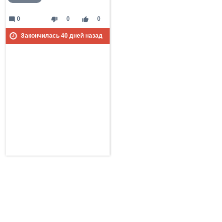
mode_comment
thumb_down
thumb_up
0
0
0
Закончилась
40
дней назад