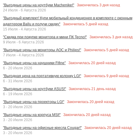
Закончилась
3
дня назад
"Выгодные цены на ноутбуки Machenike!"
24 Июля - 6 Августа 2026
"Выгодный комплект! Купи мобильный кондиционер в комплекте с оконным
Закончилась
5
дней назад
адаптером Ballu и получи скидку"
15 Июля - 4 Августа 2026
Закончилась
3
дня назад
"Скидка при покупке монитора и мини ПК Tecno!"
9 Июля - 6 Августа 2026
Закончилась
5
дней назад
"Выгодные цены на мониторы AOC и Philips!"
7 Июля - 4 Августа 2026
Закончилась
20
дней назад
"Выгодные цены на наушники Fifine"
6 - 20 Июля 2026
Закончилась
9
дней назад
"Выгодная цена на портативную колонку LG!"
6 - 31 Июля 2026
Закончилась
21
день назад
"Выгодные цены на ноутбуки ASUS!"
6 - 19 Июля 2026
Закончилась
20
дней назад
"Выгодные цены на проекторы LG!"
3 - 20 Июля 2026
Закончилась
20
дней назад
"Выгодные цены на корпуса MSI!"
3 - 20 Июля 2026
Закончилась
20
дней назад
"Выгодные цены на офисные кресла Cougar!"
3 - 20 Июля 2026