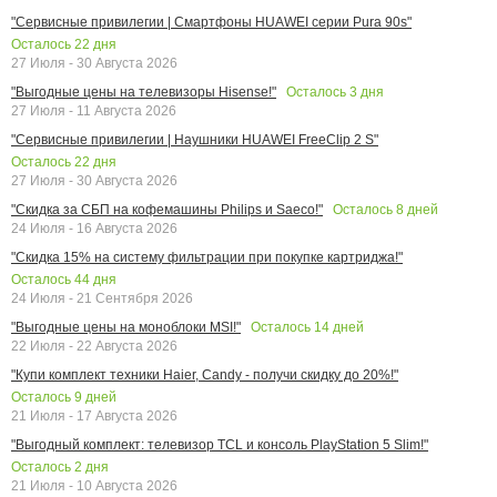
"Сервисные привилегии | Смартфоны HUAWEI серии Pura 90s"
Осталось
22
дня
27 Июля - 30 Августа 2026
Осталось
3
дня
"Выгодные цены на телевизоры Hisense!"
27 Июля - 11 Августа 2026
"Сервисные привилегии | Наушники HUAWEI FreeClip 2 S"
Осталось
22
дня
27 Июля - 30 Августа 2026
Осталось
8
дней
"Скидка за СБП на кофемашины Philips и Saeco!"
24 Июля - 16 Августа 2026
"Скидка 15% на систему фильтрации при покупке картриджа!"
Осталось
44
дня
24 Июля - 21 Сентября 2026
Осталось
14
дней
"Выгодные цены на моноблоки MSI!"
22 Июля - 22 Августа 2026
"Купи комплект техники Haier, Candy - получи скидку до 20%!"
Осталось
9
дней
21 Июля - 17 Августа 2026
"Выгодный комплект: телевизор TCL и консоль PlayStation 5 Slim!"
Осталось
2
дня
21 Июля - 10 Августа 2026