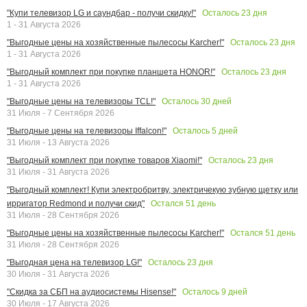
Осталось
23
дня
"Купи телевизор LG и саундбар - получи скидку!"
1 - 31 Августа 2026
Осталось
23
дня
"Выгодные цены на хозяйственные пылесосы Karcher!"
1 - 31 Августа 2026
Осталось
23
дня
"Выгодный комплект при покупке планшета HONOR!"
1 - 31 Августа 2026
Осталось
30
дней
"Выгодные цены на телевизоры TCL!"
31 Июля - 7 Сентября 2026
Осталось
5
дней
"Выгодные цены на телевизоры Iffalcon!"
31 Июля - 13 Августа 2026
Осталось
23
дня
"Выгодный комплект при покупке товаров Xiaomi!"
31 Июля - 31 Августа 2026
"Выгодный комплект! Купи электробритву, электричекую зубную щетку или
Остался
51
день
ирригатор Redmond и получи скид"
31 Июля - 28 Сентября 2026
Остался
51
день
"Выгодные цены на хозяйственные пылесосы Karcher!"
31 Июля - 28 Сентября 2026
Осталось
23
дня
"Выгодная цена на телевизор LG!"
30 Июля - 31 Августа 2026
Осталось
9
дней
"Скидка за СБП на аудиосистемы Hisense!"
30 Июля - 17 Августа 2026