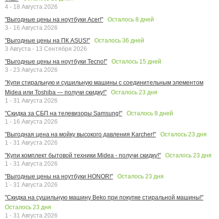
4 - 18 Августа 2026
Осталось
8
дней
"Выгодные цены на ноутбуки Acer!"
3 - 16 Августа 2026
Осталось
36
дней
"Выгодные цены на ПК ASUS!"
3 Августа - 13 Сентября 2026
Осталось
15
дней
"Выгодные цены на ноутбуки Tecno!"
3 - 23 Августа 2026
"Купи стиральную и сушильную машины с соединительным элементом
Осталось
23
дня
Midea или Toshiba — получи скидку!"
1 - 31 Августа 2026
Осталось
8
дней
"Скидка за СБП на телевизоры Samsung!"
1 - 16 Августа 2026
Осталось
23
дня
"Выгодная цена на мойку высокого давления Karcher!"
1 - 31 Августа 2026
Осталось
23
дня
"Купи комплект бытовой техники Midea - получи скидку!"
1 - 31 Августа 2026
Осталось
23
дня
"Выгодные цены на ноутбуки HONOR!"
1 - 31 Августа 2026
"Скидка на сушильную машину Beko при покупке стиральной машины!"
Осталось
23
дня
1 - 31 Августа 2026