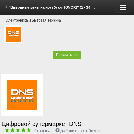
"Выгодные цены на ноутбуки HONOR!" (1 - 30 Июня 2026)
Пере
Электроника и Бытовая Техника
меню
Показать все
Цифровой супермаркет DNS
2
отзыва
добавить в любимые