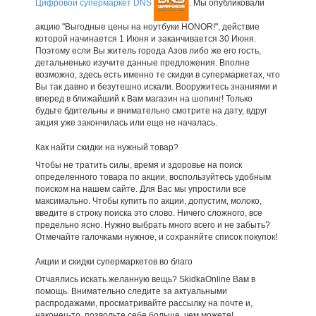
Цифровой супермаркет DNS
. Мы опубликовали
акцию "Выгодные цены на ноутбуки HONOR!", действие
которой начинается 1 Июня и заканчивается 30 Июня.
Поэтому если Вы житель города Азов либо же его гость,
детальненько изучите данные предложения. Вполне
возможно, здесь есть именно те скидки в супермаркетах, что
Вы так давно и безутешно искали. Вооружитесь знаниями и
вперед в ближайший к Вам магазин на шопинг! Только
будьте бдительны и внимательно смотрите на дату, вдруг
акция уже закончилась или еще не началась.
Как найти скидки на нужный товар?
Чтобы не тратить силы, время и здоровье на поиск
определенного товара по акции, воспользуйтесь удобным
поиском на нашем сайте. Для Вас мы упростили все
максимально. Чтобы купить по акции, допустим, молоко,
введите в строку поиска это слово. Ничего сложного, все
предельно ясно. Нужно выбрать много всего и не забыть?
Отмечайте галочками нужное, и сохраняйте список покупок!
Акции и скидки супермаркетов во благо
Отчаялись искать желанную вещь? SkidkaOnline Вам в
помощь. Внимательно следите за актуальными
распродажами, просматривайте рассылку на почте и,
наконец-то, позвольте себе больше, чем можете!