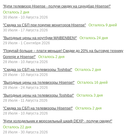
"Купи телевизор Hisense - получи скидку на саундбар Hisense!"
Осталось
2
дня
30 Июля - 10 Августа 2026
Осталось
9
дней
"Скидка за СБП при покупке мониторов Hisense"
30 Июля - 17 Августа 2026
Осталось
24
дня
"Выгодные цены на ноутбуки MAIBENBEN!"
29 Июля - 1 Сентября 2026
"Покупай больше – плати меньше! Скидки до 20% на бытовую технику
Осталось
2
дня
Gorenje и Hisense!"
28 Июля - 10 Августа 2026
Осталось
2
дня
"Скидка за СБП на телевизоры Toshiba!"
28 Июля - 10 Августа 2026
Осталось
16
дней
"Выгодные цены на телевизоры Hisense!"
28 Июля - 24 Августа 2026
Осталось
3
дня
"Выгодные цены на телевизоры Toshiba!"
28 Июля - 11 Августа 2026
Осталось
2
дня
"Скидка за СБП на телевизоры Hisense!"
28 Июля - 10 Августа 2026
"Купи холодильник и морозильный шкаф DEXP - получи скидку!"
Осталось
22
дня
28 Июля - 30 Августа 2026