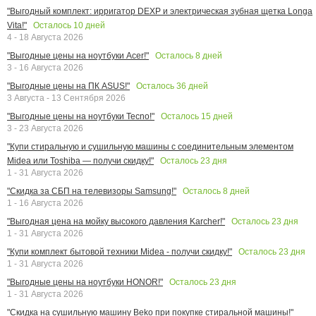
"Выгодный комплект: ирригатор DEXP и электрическая зубная щетка Longa
Осталось
10
дней
Vita!"
4 - 18 Августа 2026
Осталось
8
дней
"Выгодные цены на ноутбуки Acer!"
3 - 16 Августа 2026
Осталось
36
дней
"Выгодные цены на ПК ASUS!"
3 Августа - 13 Сентября 2026
Осталось
15
дней
"Выгодные цены на ноутбуки Tecno!"
3 - 23 Августа 2026
"Купи стиральную и сушильную машины с соединительным элементом
Осталось
23
дня
Midea или Toshiba — получи скидку!"
1 - 31 Августа 2026
Осталось
8
дней
"Скидка за СБП на телевизоры Samsung!"
1 - 16 Августа 2026
Осталось
23
дня
"Выгодная цена на мойку высокого давления Karcher!"
1 - 31 Августа 2026
Осталось
23
дня
"Купи комплект бытовой техники Midea - получи скидку!"
1 - 31 Августа 2026
Осталось
23
дня
"Выгодные цены на ноутбуки HONOR!"
1 - 31 Августа 2026
"Скидка на сушильную машину Beko при покупке стиральной машины!"