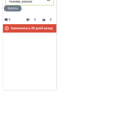
техника, разное
Купить
mode_comment
thumb_down
thumb_up
0
0
0
Закончилась
90
дней назад