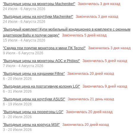
Закончилась
3
дня назад
"Выгодные цены на мониторы Machenike!"
24 Июля - 6 Августа 2026
Закончилась
3
дня назад
"Выгодные цены на ноутбуки Machenike!"
24 Июля - 6 Августа 2026
"Выгодный комплект! Купи мобильный кондиционер в комплекте с оконным
Закончилась
5
дней назад
адаптером Ballu и получи скидку"
15 Июля - 4 Августа 2026
Закончилась
3
дня назад
"Скидка при покупке монитора и мини ПК Tecno!"
9 Июля - 6 Августа 2026
Закончилась
5
дней назад
"Выгодные цены на мониторы AOC и Philips!"
7 Июля - 4 Августа 2026
Закончилась
20
дней назад
"Выгодные цены на наушники Fifine"
6 - 20 Июля 2026
Закончилась
9
дней назад
"Выгодная цена на портативную колонку LG!"
6 - 31 Июля 2026
Закончилась
21
день назад
"Выгодные цены на ноутбуки ASUS!"
6 - 19 Июля 2026
Закончилась
20
дней назад
"Выгодные цены на проекторы LG!"
3 - 20 Июля 2026
Закончилась
20
дней назад
"Выгодные цены на корпуса MSI!"
3 - 20 Июля 2026