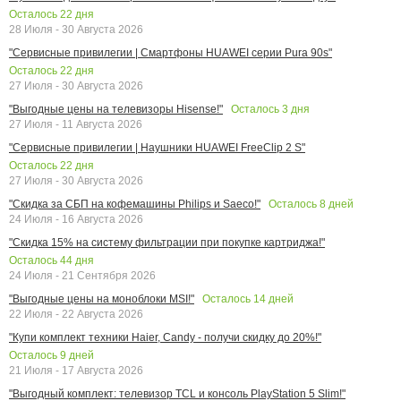
Осталось
22
дня
28 Июля - 30 Августа 2026
"Сервисные привилегии | Смартфоны HUAWEI серии Pura 90s"
Осталось
22
дня
27 Июля - 30 Августа 2026
Осталось
3
дня
"Выгодные цены на телевизоры Hisense!"
27 Июля - 11 Августа 2026
"Сервисные привилегии | Наушники HUAWEI FreeClip 2 S"
Осталось
22
дня
27 Июля - 30 Августа 2026
Осталось
8
дней
"Скидка за СБП на кофемашины Philips и Saeco!"
24 Июля - 16 Августа 2026
"Скидка 15% на систему фильтрации при покупке картриджа!"
Осталось
44
дня
24 Июля - 21 Сентября 2026
Осталось
14
дней
"Выгодные цены на моноблоки MSI!"
22 Июля - 22 Августа 2026
"Купи комплект техники Haier, Candy - получи скидку до 20%!"
Осталось
9
дней
21 Июля - 17 Августа 2026
"Выгодный комплект: телевизор TCL и консоль PlayStation 5 Slim!"