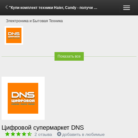
"Купи комплект техники Haier, Candy - получи скидку до 20%!" (28 Апреля - 11 Мая 2026)
Пере
Электроника и Бытовая Техника
меню
Показать все
Цифровой супермаркет DNS
2
отзыва
добавить в любимые