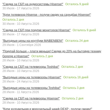
Осталось
9
дней
"Скидка за СБП на аудиосистемы Hisense!"
30 Июля - 17 Августа 2026
"Купи телевизор Hisense - получи скидку на саундбар Hisense!"
Осталось
2
дня
30 Июля - 10 Августа 2026
Осталось
9
дней
"Скидка за СБП при покупке мониторов Hisense"
30 Июля - 17 Августа 2026
Осталось
24
дня
"Выгодные цены на ноутбуки MAIBENBEN!"
29 Июля - 1 Сентября 2026
"Покупай больше – плати меньше! Скидки до 20% на бытовую технику
Осталось
2
дня
Gorenje и Hisense!"
28 Июля - 10 Августа 2026
Осталось
2
дня
"Скидка за СБП на телевизоры Toshiba!"
28 Июля - 10 Августа 2026
Осталось
16
дней
"Выгодные цены на телевизоры Hisense!"
28 Июля - 24 Августа 2026
Осталось
3
дня
"Выгодные цены на телевизоры Toshiba!"
28 Июля - 11 Августа 2026
Осталось
2
дня
"Скидка за СБП на телевизоры Hisense!"
28 Июля - 10 Августа 2026
"Купи холодильник и морозильный шкаф DEXP - получи скидку!"