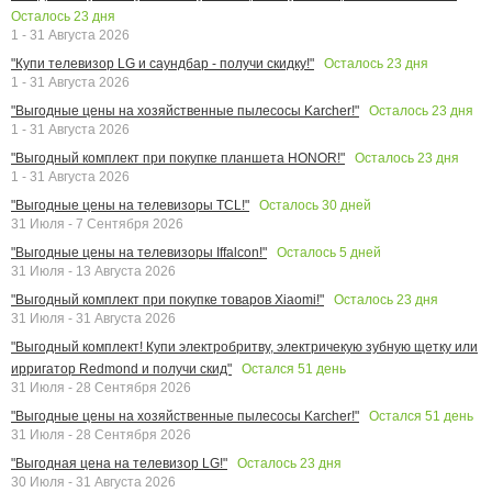
Осталось
23
дня
1 - 31 Августа 2026
Осталось
23
дня
"Купи телевизор LG и саундбар - получи скидку!"
1 - 31 Августа 2026
Осталось
23
дня
"Выгодные цены на хозяйственные пылесосы Karcher!"
1 - 31 Августа 2026
Осталось
23
дня
"Выгодный комплект при покупке планшета HONOR!"
1 - 31 Августа 2026
Осталось
30
дней
"Выгодные цены на телевизоры TCL!"
31 Июля - 7 Сентября 2026
Осталось
5
дней
"Выгодные цены на телевизоры Iffalcon!"
31 Июля - 13 Августа 2026
Осталось
23
дня
"Выгодный комплект при покупке товаров Xiaomi!"
31 Июля - 31 Августа 2026
"Выгодный комплект! Купи электробритву, электричекую зубную щетку или
Остался
51
день
ирригатор Redmond и получи скид"
31 Июля - 28 Сентября 2026
Остался
51
день
"Выгодные цены на хозяйственные пылесосы Karcher!"
31 Июля - 28 Сентября 2026
Осталось
23
дня
"Выгодная цена на телевизор LG!"
30 Июля - 31 Августа 2026