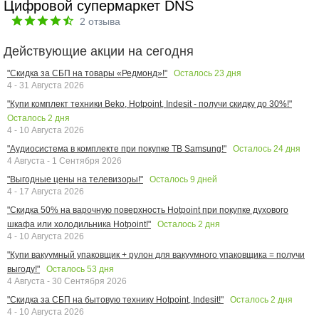
Цифровой супермаркет DNS
2
отзыва
Действующие акции на сегодня
Осталось
23
дня
"Скидка за СБП на товары «Редмонд»!"
4 - 31 Августа 2026
"Купи комплект техники Beko, Hotpoint, Indesit - получи скидку до 30%!"
Осталось
2
дня
4 - 10 Августа 2026
Осталось
24
дня
"Аудиосистема в комплекте при покупке ТВ Samsung!"
4 Августа - 1 Сентября 2026
Осталось
9
дней
"Выгодные цены на телевизоры!"
4 - 17 Августа 2026
"Скидка 50% на варочную поверхность Hotpoint при покупке духового
Осталось
2
дня
шкафа или холодильника Hotpoint!"
4 - 10 Августа 2026
"Купи вакуумный упаковщик + рулон для вакуумного упаковщика = получи
Осталось
53
дня
выгоду!"
4 Августа - 30 Сентября 2026
Осталось
2
дня
"Скидка за СБП на бытовую технику Hotpoint, Indesit!"
4 - 10 Августа 2026