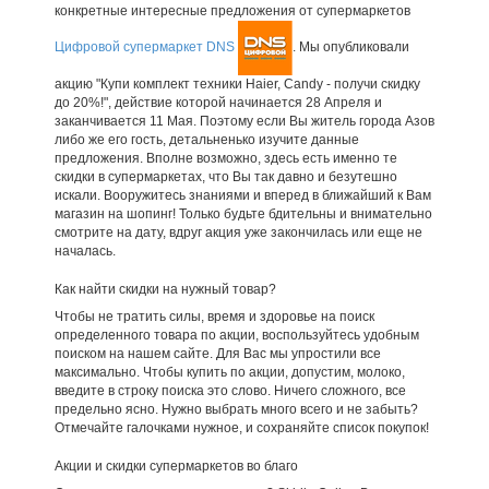
конкретные интересные предложения от супермаркетов
Цифровой супермаркет DNS
. Мы опубликовали
акцию "Купи комплект техники Haier, Candy - получи скидку
до 20%!", действие которой начинается 28 Апреля и
заканчивается 11 Мая. Поэтому если Вы житель города Азов
либо же его гость, детальненько изучите данные
предложения. Вполне возможно, здесь есть именно те
скидки в супермаркетах, что Вы так давно и безутешно
искали. Вооружитесь знаниями и вперед в ближайший к Вам
магазин на шопинг! Только будьте бдительны и внимательно
смотрите на дату, вдруг акция уже закончилась или еще не
началась.
Как найти скидки на нужный товар?
Чтобы не тратить силы, время и здоровье на поиск
определенного товара по акции, воспользуйтесь удобным
поиском на нашем сайте. Для Вас мы упростили все
максимально. Чтобы купить по акции, допустим, молоко,
введите в строку поиска это слово. Ничего сложного, все
предельно ясно. Нужно выбрать много всего и не забыть?
Отмечайте галочками нужное, и сохраняйте список покупок!
Акции и скидки супермаркетов во благо