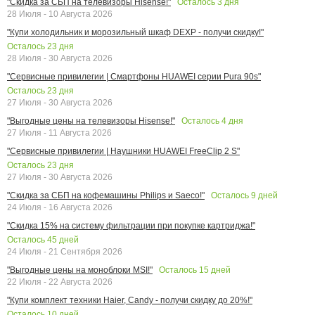
Осталось
3
дня
"Скидка за СБП на телевизоры Hisense!"
28 Июля - 10 Августа 2026
"Купи холодильник и морозильный шкаф DEXP - получи скидку!"
Осталось
23
дня
28 Июля - 30 Августа 2026
"Сервисные привилегии | Смартфоны HUAWEI серии Pura 90s"
Осталось
23
дня
27 Июля - 30 Августа 2026
Осталось
4
дня
"Выгодные цены на телевизоры Hisense!"
27 Июля - 11 Августа 2026
"Сервисные привилегии | Наушники HUAWEI FreeClip 2 S"
Осталось
23
дня
27 Июля - 30 Августа 2026
Осталось
9
дней
"Скидка за СБП на кофемашины Philips и Saeco!"
24 Июля - 16 Августа 2026
"Скидка 15% на систему фильтрации при покупке картриджа!"
Осталось
45
дней
24 Июля - 21 Сентября 2026
Осталось
15
дней
"Выгодные цены на моноблоки MSI!"
22 Июля - 22 Августа 2026
"Купи комплект техники Haier, Candy - получи скидку до 20%!"
Осталось
10
дней