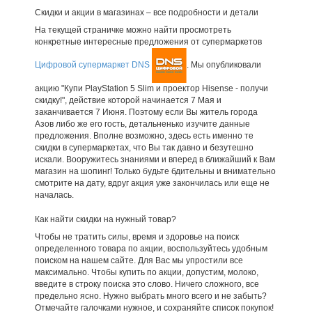
Скидки и акции в магазинах – все подробности и детали
На текущей страничке можно найти просмотреть
конкретные интересные предложения от супермаркетов
Цифровой супермаркет DNS
. Мы опубликовали
акцию "Купи PlayStation 5 Slim и проектор Hisense - получи
скидку!", действие которой начинается 7 Мая и
заканчивается 7 Июня. Поэтому если Вы житель города
Азов либо же его гость, детальненько изучите данные
предложения. Вполне возможно, здесь есть именно те
скидки в супермаркетах, что Вы так давно и безутешно
искали. Вооружитесь знаниями и вперед в ближайший к Вам
магазин на шопинг! Только будьте бдительны и внимательно
смотрите на дату, вдруг акция уже закончилась или еще не
началась.
Как найти скидки на нужный товар?
Чтобы не тратить силы, время и здоровье на поиск
определенного товара по акции, воспользуйтесь удобным
поиском на нашем сайте. Для Вас мы упростили все
максимально. Чтобы купить по акции, допустим, молоко,
введите в строку поиска это слово. Ничего сложного, все
предельно ясно. Нужно выбрать много всего и не забыть?
Отмечайте галочками нужное, и сохраняйте список покупок!