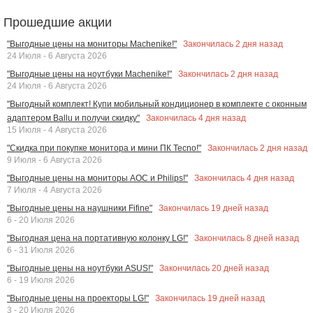
Прошедшие акции
Закончилась
2
дня назад
"Выгодные цены на мониторы Machenike!"
24 Июля - 6 Августа 2026
Закончилась
2
дня назад
"Выгодные цены на ноутбуки Machenike!"
24 Июля - 6 Августа 2026
"Выгодный комплект! Купи мобильный кондиционер в комплекте с оконным
Закончилась
4
дня назад
адаптером Ballu и получи скидку"
15 Июля - 4 Августа 2026
Закончилась
2
дня назад
"Скидка при покупке монитора и мини ПК Tecno!"
9 Июля - 6 Августа 2026
Закончилась
4
дня назад
"Выгодные цены на мониторы AOC и Philips!"
7 Июля - 4 Августа 2026
Закончилась
19
дней назад
"Выгодные цены на наушники Fifine"
6 - 20 Июля 2026
Закончилась
8
дней назад
"Выгодная цена на портативную колонку LG!"
6 - 31 Июля 2026
Закончилась
20
дней назад
"Выгодные цены на ноутбуки ASUS!"
6 - 19 Июля 2026
Закончилась
19
дней назад
"Выгодные цены на проекторы LG!"
3 - 20 Июля 2026