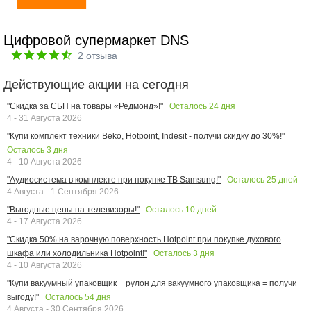
Цифровой супермаркет DNS
2
отзыва
Действующие акции на сегодня
Осталось
24
дня
"Скидка за СБП на товары «Редмонд»!"
4 - 31 Августа 2026
"Купи комплект техники Beko, Hotpoint, Indesit - получи скидку до 30%!"
Осталось
3
дня
4 - 10 Августа 2026
Осталось
25
дней
"Аудиосистема в комплекте при покупке ТВ Samsung!"
4 Августа - 1 Сентября 2026
Осталось
10
дней
"Выгодные цены на телевизоры!"
4 - 17 Августа 2026
"Скидка 50% на варочную поверхность Hotpoint при покупке духового
Осталось
3
дня
шкафа или холодильника Hotpoint!"
4 - 10 Августа 2026
"Купи вакуумный упаковщик + рулон для вакуумного упаковщика = получи
Осталось
54
дня
выгоду!"
4 Августа - 30 Сентября 2026