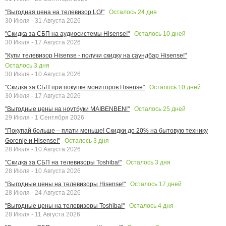
Осталось
24
дня
"Выгодная цена на телевизор LG!"
30 Июля - 31 Августа 2026
Осталось
10
дней
"Скидка за СБП на аудиосистемы Hisense!"
30 Июля - 17 Августа 2026
"Купи телевизор Hisense - получи скидку на саундбар Hisense!"
Осталось
3
дня
30 Июля - 10 Августа 2026
Осталось
10
дней
"Скидка за СБП при покупке мониторов Hisense"
30 Июля - 17 Августа 2026
Осталось
25
дней
"Выгодные цены на ноутбуки MAIBENBEN!"
29 Июля - 1 Сентября 2026
"Покупай больше – плати меньше! Скидки до 20% на бытовую технику
Осталось
3
дня
Gorenje и Hisense!"
28 Июля - 10 Августа 2026
Осталось
3
дня
"Скидка за СБП на телевизоры Toshiba!"
28 Июля - 10 Августа 2026
Осталось
17
дней
"Выгодные цены на телевизоры Hisense!"
28 Июля - 24 Августа 2026
Осталось
4
дня
"Выгодные цены на телевизоры Toshiba!"
28 Июля - 11 Августа 2026