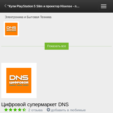
"Купи PlayStation 5 Slim и проектор Hisense - получи скидку!" (7 Мая - 7 Июня 2026)
Пере
Электроника и Бытовая Техника
меню
Показать все
Цифровой супермаркет DNS
2
отзыва
добавить в любимые