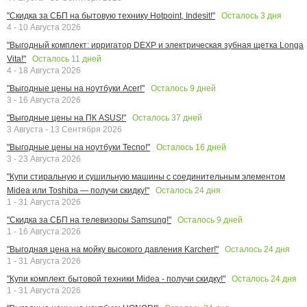
Осталось
3
дня
"Скидка за СБП на бытовую технику Hotpoint, Indesit!"
4 - 10 Августа 2026
"Выгодный комплект: ирригатор DEXP и электрическая зубная щетка Longa
Осталось
11
дней
Vita!"
4 - 18 Августа 2026
Осталось
9
дней
"Выгодные цены на ноутбуки Acer!"
3 - 16 Августа 2026
Осталось
37
дней
"Выгодные цены на ПК ASUS!"
3 Августа - 13 Сентября 2026
Осталось
16
дней
"Выгодные цены на ноутбуки Tecno!"
3 - 23 Августа 2026
"Купи стиральную и сушильную машины с соединительным элементом
Осталось
24
дня
Midea или Toshiba — получи скидку!"
1 - 31 Августа 2026
Осталось
9
дней
"Скидка за СБП на телевизоры Samsung!"
1 - 16 Августа 2026
Осталось
24
дня
"Выгодная цена на мойку высокого давления Karcher!"
1 - 31 Августа 2026
Осталось
24
дня
"Купи комплект бытовой техники Midea - получи скидку!"
1 - 31 Августа 2026