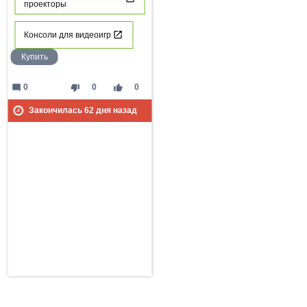
проекторы
Консоли для видеоигр
Купить
mode_comment
thumb_down
thumb_up
0
0
0
Закончилась
62
дня назад