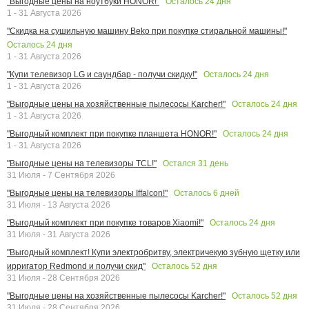
Осталось
24
дня
"Выгодные цены на ноутбуки HONOR!"
1 - 31 Августа 2026
"Скидка на сушильную машину Beko при покупке стиральной машины!"
Осталось
24
дня
1 - 31 Августа 2026
Осталось
24
дня
"Купи телевизор LG и саундбар - получи скидку!"
1 - 31 Августа 2026
Осталось
24
дня
"Выгодные цены на хозяйственные пылесосы Karcher!"
1 - 31 Августа 2026
Осталось
24
дня
"Выгодный комплект при покупке планшета HONOR!"
1 - 31 Августа 2026
Остался
31
день
"Выгодные цены на телевизоры TCL!"
31 Июля - 7 Сентября 2026
Осталось
6
дней
"Выгодные цены на телевизоры Iffalcon!"
31 Июля - 13 Августа 2026
Осталось
24
дня
"Выгодный комплект при покупке товаров Xiaomi!"
31 Июля - 31 Августа 2026
"Выгодный комплект! Купи электробритву, электричекую зубную щетку или
Осталось
52
дня
ирригатор Redmond и получи скид"
31 Июля - 28 Сентября 2026
Осталось
52
дня
"Выгодные цены на хозяйственные пылесосы Karcher!"
31 Июля - 28 Сентября 2026