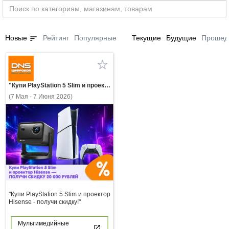
sort
Новые
Рейтинг
Популярные
Текущие
Будущие
Прошед
"Купи PlayStation 5 Slim и проектор Hisense - получи скидку!"
(7 Мая - 7 Июня 2026)
"Купи PlayStation 5 Slim и проектор
Hisense - получи скидку!"
Мультимедийные