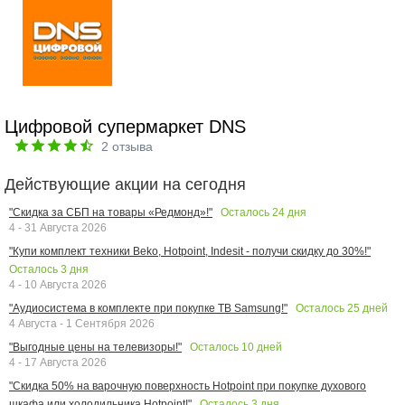
Цифровой супермаркет DNS
2
отзыва
Действующие акции на сегодня
Осталось
24
дня
"Скидка за СБП на товары «Редмонд»!"
4 - 31 Августа 2026
"Купи комплект техники Beko, Hotpoint, Indesit - получи скидку до 30%!"
Осталось
3
дня
4 - 10 Августа 2026
Осталось
25
дней
"Аудиосистема в комплекте при покупке ТВ Samsung!"
4 Августа - 1 Сентября 2026
Осталось
10
дней
"Выгодные цены на телевизоры!"
4 - 17 Августа 2026
"Скидка 50% на варочную поверхность Hotpoint при покупке духового
Осталось
3
дня
шкафа или холодильника Hotpoint!"