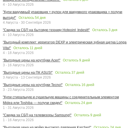
4 - 10 Августа 2026
"Купи вакуумный упаковщик + рулон для вакуумного упаковщика = получи
Осталось
54
дня
выгоду!"
4 Августа - 30 Сентября 2026
Осталось
3
дня
"Скидка за СБП на бытовую технику Hotpoint, Indesit!"
4 - 10 Августа 2026
"Выгодный комплект: ирригатор DEXP и электрическая зубная щетка Longa
Осталось
11
дней
Vita!"
4 - 18 Августа 2026
Осталось
9
дней
"Выгодные цены на ноутбуки Acer!"
3 - 16 Августа 2026
Осталось
37
дней
"Выгодные цены на ПК ASUS!"
3 Августа - 13 Сентября 2026
Осталось
16
дней
"Выгодные цены на ноутбуки Tecno!"
3 - 23 Августа 2026
"Купи стиральную и сушильную машины с соединительным элементом
Осталось
24
дня
Midea или Toshiba — получи скидку!"
1 - 31 Августа 2026
Осталось
9
дней
"Скидка за СБП на телевизоры Samsung!"
1 - 16 Августа 2026
Осталось
24
дня
"Выгодная цена на мойку высокого давления Karcher!"