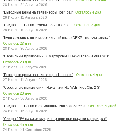
28 Июля - 24 Августа 2026
Осталось
4
дня
"Выгодные цены на телевизоры Toshiba!"
28 Июля - 11 Августа 2026
Осталось
3
дня
"Скидка за СБП на телевизоры Hisense!"
28 Июля - 10 Августа 2026
"Купи холодильник и морозильный шкаф DEXP - получи скидку!"
Осталось
23
дня
28 Июля - 30 Августа 2026
"Сервисные привилегии | Смартфоны HUAWEI серии Pura 90s"
Осталось
23
дня
27 Июля - 30 Августа 2026
Осталось
4
дня
"Выгодные цены на телевизоры Hisense!"
27 Июля - 11 Августа 2026
"Сервисные привилегии | Наушники HUAWEI FreeClip 2 S"
Осталось
23
дня
27 Июля - 30 Августа 2026
Осталось
9
дней
"Скидка за СБП на кофемашины Philips и Saeco!"
24 Июля - 16 Августа 2026
"Скидка 15% на систему фильтрации при покупке картриджа!"
Осталось
45
дней
24 Июля - 21 Сентября 2026