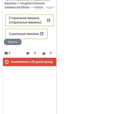
машины с соединительным
ещё ›
элементом Midea — получ
...
Стиральная машина
(стиральные машины)
Сушильные машины
Купить
mode_comment
thumb_down
thumb_up
0
0
0
Закончилась
69
дней назад