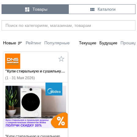


Товары
Каталоги
sort
Новые
Рейтинг
Популярные
Текущие
Будущие
Прошед
"Купи стиральную и сушильную машины с соединительным элементом Midea — получи скидку 20%!"
(1 - 31 Мая 2026)
"Купи стиральную и сушильную