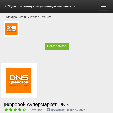
"Купи стиральную и сушильную машины с соединительным элементом Midea — получи скидку 20%!" (1 - 31 Мая 2026)
Пере
Электроника и Бытовая Техника
меню
Показать все
Цифровой супермаркет DNS
2
отзыва
добавить в любимые