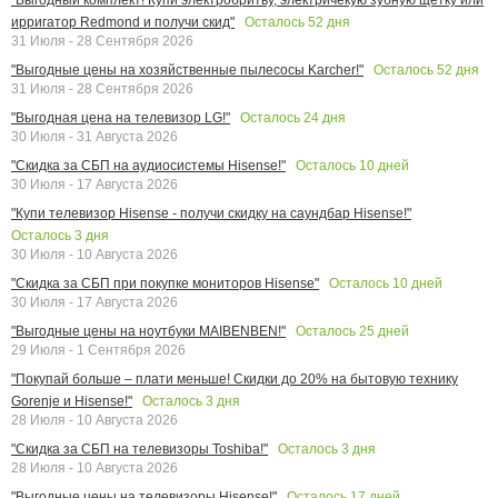
Осталось
52
дня
ирригатор Redmond и получи скид"
31 Июля - 28 Сентября 2026
Осталось
52
дня
"Выгодные цены на хозяйственные пылесосы Karcher!"
31 Июля - 28 Сентября 2026
Осталось
24
дня
"Выгодная цена на телевизор LG!"
30 Июля - 31 Августа 2026
Осталось
10
дней
"Скидка за СБП на аудиосистемы Hisense!"
30 Июля - 17 Августа 2026
"Купи телевизор Hisense - получи скидку на саундбар Hisense!"
Осталось
3
дня
30 Июля - 10 Августа 2026
Осталось
10
дней
"Скидка за СБП при покупке мониторов Hisense"
30 Июля - 17 Августа 2026
Осталось
25
дней
"Выгодные цены на ноутбуки MAIBENBEN!"
29 Июля - 1 Сентября 2026
"Покупай больше – плати меньше! Скидки до 20% на бытовую технику
Осталось
3
дня
Gorenje и Hisense!"
28 Июля - 10 Августа 2026
Осталось
3
дня
"Скидка за СБП на телевизоры Toshiba!"
28 Июля - 10 Августа 2026
Осталось
17
дней
"Выгодные цены на телевизоры Hisense!"