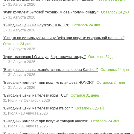
1 - 31 Августа 2026
Осталось
24
дня
"Купи комплект бытовой техники Midea - получи скидку!"
1 - 31 Августа 2026
Осталось
24
дня
"Выгодные цены на ноутбуки HONOR!"
1 - 31 Августа 2026
"Скидка на сушильную машину Beko при покупке стиральной машины!"
Осталось
24
дня
1 - 31 Августа 2026
Осталось
24
дня
"Купи телевизор LG и саундбар - получи скидку!"
1 - 31 Августа 2026
Осталось
24
дня
"Выгодные цены на хозяйственные пылесосы Karcher!"
1 - 31 Августа 2026
Осталось
24
дня
"Выгодный комплект при покупке планшета HONOR!"
1 - 31 Августа 2026
Остался
31
день
"Выгодные цены на телевизоры TCL!"
31 Июля - 7 Сентября 2026
Осталось
6
дней
"Выгодные цены на телевизоры Iffalcon!"
31 Июля - 13 Августа 2026
Осталось
24
дня
"Выгодный комплект при покупке товаров Xiaomi!"
31 Июля - 31 Августа 2026
"Выгодный комплект! Купи электробритву, электричекую зубную щетку или