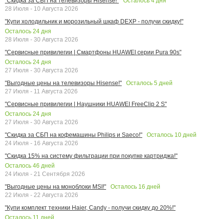
Осталось
4
дня
"Скидка за СБП на телевизоры Hisense!"
28 Июля - 10 Августа 2026
"Купи холодильник и морозильный шкаф DEXP - получи скидку!"
Осталось
24
дня
28 Июля - 30 Августа 2026
"Сервисные привилегии | Смартфоны HUAWEI серии Pura 90s"
Осталось
24
дня
27 Июля - 30 Августа 2026
Осталось
5
дней
"Выгодные цены на телевизоры Hisense!"
27 Июля - 11 Августа 2026
"Сервисные привилегии | Наушники HUAWEI FreeClip 2 S"
Осталось
24
дня
27 Июля - 30 Августа 2026
Осталось
10
дней
"Скидка за СБП на кофемашины Philips и Saeco!"
24 Июля - 16 Августа 2026
"Скидка 15% на систему фильтрации при покупке картриджа!"
Осталось
46
дней
24 Июля - 21 Сентября 2026
Осталось
16
дней
"Выгодные цены на моноблоки MSI!"
22 Июля - 22 Августа 2026
"Купи комплект техники Haier, Candy - получи скидку до 20%!"
Осталось
11
дней