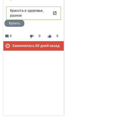
Красота и здоровье,
разное
Купить
mode_comment
thumb_down
thumb_up
0
0
0
Закончилась
60
дней назад