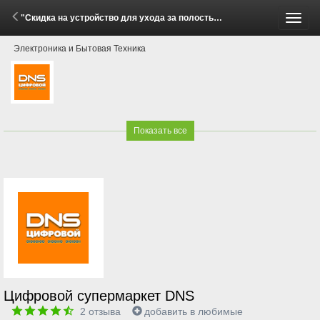
"Скидка на устройство для ухода за полостью рта Revyline при покупке в комплекте!" (26 Мая - 8 Июня 2026)
Пере
Электроника и Бытовая Техника
меню
Показать все
Цифровой супермаркет DNS
2
отзыва
добавить в любимые