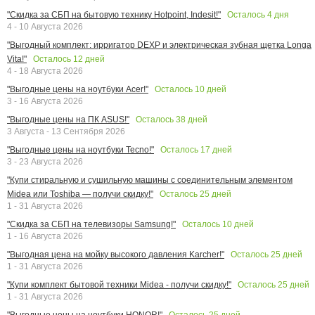
Осталось
4
дня
"Скидка за СБП на бытовую технику Hotpoint, Indesit!"
4 - 10 Августа 2026
"Выгодный комплект: ирригатор DEXP и электрическая зубная щетка Longa
Осталось
12
дней
Vita!"
4 - 18 Августа 2026
Осталось
10
дней
"Выгодные цены на ноутбуки Acer!"
3 - 16 Августа 2026
Осталось
38
дней
"Выгодные цены на ПК ASUS!"
3 Августа - 13 Сентября 2026
Осталось
17
дней
"Выгодные цены на ноутбуки Tecno!"
3 - 23 Августа 2026
"Купи стиральную и сушильную машины с соединительным элементом
Осталось
25
дней
Midea или Toshiba — получи скидку!"
1 - 31 Августа 2026
Осталось
10
дней
"Скидка за СБП на телевизоры Samsung!"
1 - 16 Августа 2026
Осталось
25
дней
"Выгодная цена на мойку высокого давления Karcher!"
1 - 31 Августа 2026
Осталось
25
дней
"Купи комплект бытовой техники Midea - получи скидку!"
1 - 31 Августа 2026
Осталось
25
дней
"Выгодные цены на ноутбуки HONOR!"