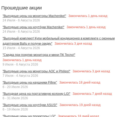
Прошедшие акции
Закончилась
1
день назад
"Выгодные цены на мониторы Machenike!"
24 Июля - 6 Августа 2026
Закончилась
1
день назад
"Выгодные цены на ноутбуки Machenike!"
24 Июля - 6 Августа 2026
"Выгодный комплект! Купи мобильный кондиционер в комплекте с оконным
Закончилась
3
дня назад
адаптером Ballu и получи скидку"
15 Июля - 4 Августа 2026
"Скидка при покупке монитора и мини ПК Tecno!"
Закончилась
1
день назад
9 Июля - 6 Августа 2026
Закончилась
3
дня назад
"Выгодные цены на мониторы AOC и Philips!"
7 Июля - 4 Августа 2026
Закончилась
18
дней назад
"Выгодные цены на наушники Fifine"
6 - 20 Июля 2026
Закончилась
7
дней назад
"Выгодная цена на портативную колонку LG!"
6 - 31 Июля 2026
Закончилась
19
дней назад
"Выгодные цены на ноутбуки ASUS!"
6 - 19 Июля 2026
Закончилась
18
дней назад
"Выгодные цены на проекторы LG!"