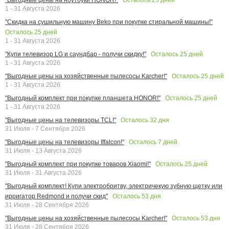
1 - 31 Августа 2026
"Скидка на сушильную машину Beko при покупке стиральной машины!"
Осталось
25
дней
1 - 31 Августа 2026
Осталось
25
дней
"Купи телевизор LG и саундбар - получи скидку!"
1 - 31 Августа 2026
Осталось
25
дней
"Выгодные цены на хозяйственные пылесосы Karcher!"
1 - 31 Августа 2026
Осталось
25
дней
"Выгодный комплект при покупке планшета HONOR!"
1 - 31 Августа 2026
Осталось
32
дня
"Выгодные цены на телевизоры TCL!"
31 Июля - 7 Сентября 2026
Осталось
7
дней
"Выгодные цены на телевизоры Iffalcon!"
31 Июля - 13 Августа 2026
Осталось
25
дней
"Выгодный комплект при покупке товаров Xiaomi!"
31 Июля - 31 Августа 2026
"Выгодный комплект! Купи электробритву, электричекую зубную щетку или
Осталось
53
дня
ирригатор Redmond и получи скид"
31 Июля - 28 Сентября 2026
Осталось
53
дня
"Выгодные цены на хозяйственные пылесосы Karcher!"
31 Июля - 28 Сентября 2026