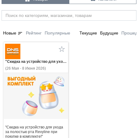
sort
Новые
Рейтинг
Популярные
Текущие
Будущие
Прошед
"Скидка на устройство для ухода за полостью рта Revyline при покупке в комплекте!"
(26 Мая - 8 Июня 2026)
"Скидка на устройство для ухода
за полостью рта Revyline при
покупке в комплекте!"