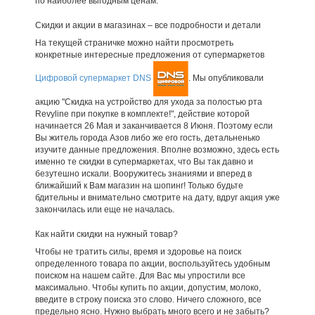
по наиболее выгодным ценам.
Скидки и акции в магазинах – все подробности и детали
На текущей страничке можно найти просмотреть
конкретные интересные предложения от супермаркетов
Цифровой супермаркет DNS
. Мы опубликовали
акцию "Скидка на устройство для ухода за полостью рта
Revyline при покупке в комплекте!", действие которой
начинается 26 Мая и заканчивается 8 Июня. Поэтому если
Вы житель города Азов либо же его гость, детальненько
изучите данные предложения. Вполне возможно, здесь есть
именно те скидки в супермаркетах, что Вы так давно и
безутешно искали. Вооружитесь знаниями и вперед в
ближайший к Вам магазин на шопинг! Только будьте
бдительны и внимательно смотрите на дату, вдруг акция уже
закончилась или еще не началась.
Как найти скидки на нужный товар?
Чтобы не тратить силы, время и здоровье на поиск
определенного товара по акции, воспользуйтесь удобным
поиском на нашем сайте. Для Вас мы упростили все
максимально. Чтобы купить по акции, допустим, молоко,
введите в строку поиска это слово. Ничего сложного, все
предельно ясно. Нужно выбрать много всего и не забыть?