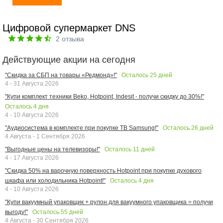
Цифровой супермаркет DNS
2
отзыва
Действующие акции на сегодня
Осталось
25
дней
"Скидка за СБП на товары «Редмонд»!"
4 - 31 Августа 2026
"Купи комплект техники Beko, Hotpoint, Indesit - получи скидку до 30%!"
Осталось
4
дня
4 - 10 Августа 2026
Осталось
26
дней
"Аудиосистема в комплекте при покупке ТВ Samsung!"
4 Августа - 1 Сентября 2026
Осталось
11
дней
"Выгодные цены на телевизоры!"
4 - 17 Августа 2026
"Скидка 50% на варочную поверхность Hotpoint при покупке духового
Осталось
4
дня
шкафа или холодильника Hotpoint!"
4 - 10 Августа 2026
"Купи вакуумный упаковщик + рулон для вакуумного упаковщика = получи
Осталось
55
дней
выгоду!"
4 Августа - 30 Сентября 2026