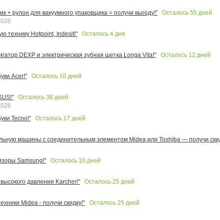
Осталось
55
дней
к + рулон для вакуумного упаковщика = получи выгоду!"
2026
Осталось
4
дня
 технику Hotpoint, Indesit!"
Осталось
12
дней
игатор DEXP и электрическая зубная щетка Longa Vita!"
Осталось
10
дней
ки Acer!"
Осталось
38
дней
SUS!"
2026
Осталось
17
дней
уки Tecno!"
льную машины с соединительным элементом Midea или Toshiba — получи скид
Осталось
10
дней
изоры Samsung!"
Осталось
25
дней
высокого давления Karcher!"
Осталось
25
дней
ехники Midea - получи скидку!"