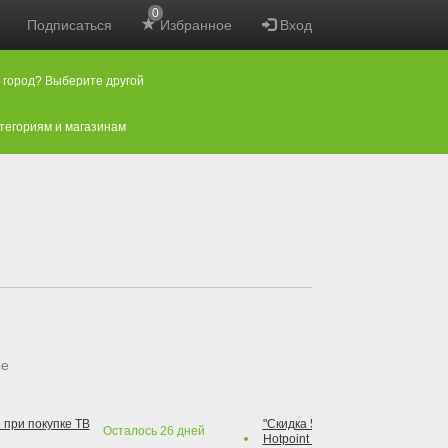
0
Подписаться
Избранное
Вход
 город? Выберите другой
атегориям и магазинам
ые
 при покупке ТВ
"Скидка 50% на варочную повер
Осталось
26
дней
Hotpoint при покупке духового 