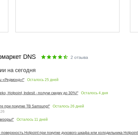
рмаркет DNS
2
отзыва
ии на сегодня
Осталось
25
дней
ы «Редмонд»!"
Осталось
4
дня
o, Hotpoint, Indesit - получи скидку до 30%!"
Осталось
26
дней
те при покупке ТВ Samsung!"
026
Осталось
11
дней
изоры!"
поверхность Hotpoint при покупке духового шкафа или холодильника Hotpoint!