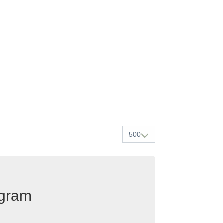
500
egram