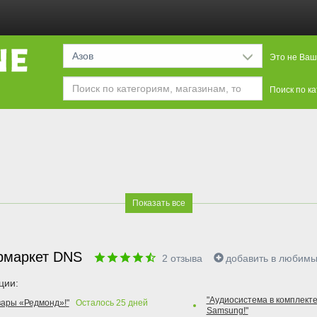
Азов
Это не Ваш
Поиск по к
Показать все
рмаркет DNS
2
отзыва
добавить в любим
ции:
"Аудиосистема в комплекте
вары «Редмонд»!"
Осталось
25
дней
Samsung!"