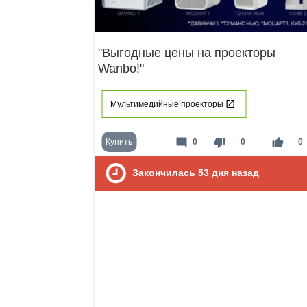
"Выгодные цены на проекторы
Wanbo!"
Мультимедийные проекторы
mode_comment
thumb_down
thumb_up
Купить
0
0
0
Закончилась
53
дня назад