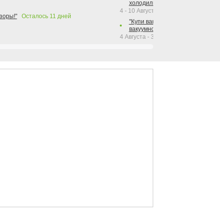
холодильника Hotpoint!"
4 - 10 Августа 2026
зоры!"
Осталось
11
дней
"Купи вакуумный упаковщик + р
вакуумного упаковщика = получи
4 Августа - 30 Сентября 2026