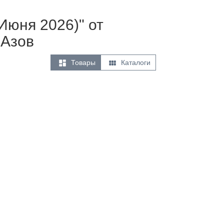
Июня 2026)" от
 Азов


Товары
Каталоги