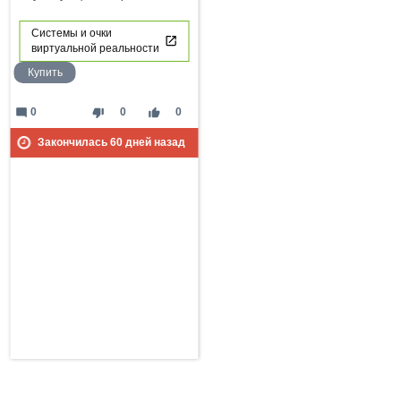
Системы и очки
виртуальной реальности
Купить
mode_comment
thumb_down
thumb_up
0
0
0
Закончилась
60
дней назад