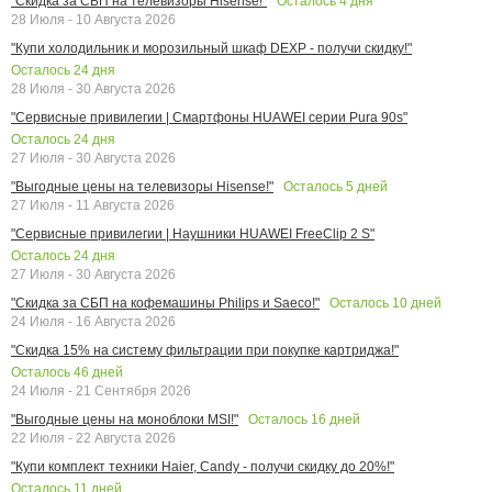
Осталось
4
дня
"Скидка за СБП на телевизоры Hisense!"
28 Июля - 10 Августа 2026
"Купи холодильник и морозильный шкаф DEXP - получи скидку!"
Осталось
24
дня
28 Июля - 30 Августа 2026
"Сервисные привилегии | Смартфоны HUAWEI серии Pura 90s"
Осталось
24
дня
27 Июля - 30 Августа 2026
Осталось
5
дней
"Выгодные цены на телевизоры Hisense!"
27 Июля - 11 Августа 2026
"Сервисные привилегии | Наушники HUAWEI FreeClip 2 S"
Осталось
24
дня
27 Июля - 30 Августа 2026
Осталось
10
дней
"Скидка за СБП на кофемашины Philips и Saeco!"
24 Июля - 16 Августа 2026
"Скидка 15% на систему фильтрации при покупке картриджа!"
Осталось
46
дней
24 Июля - 21 Сентября 2026
Осталось
16
дней
"Выгодные цены на моноблоки MSI!"
22 Июля - 22 Августа 2026
"Купи комплект техники Haier, Candy - получи скидку до 20%!"
Осталось
11
дней