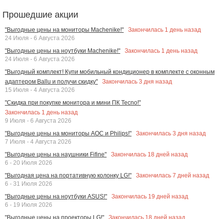
Прошедшие акции
Закончилась
1
день назад
"Выгодные цены на мониторы Machenike!"
24 Июля - 6 Августа 2026
Закончилась
1
день назад
"Выгодные цены на ноутбуки Machenike!"
24 Июля - 6 Августа 2026
"Выгодный комплект! Купи мобильный кондиционер в комплекте с оконным
Закончилась
3
дня назад
адаптером Ballu и получи скидку"
15 Июля - 4 Августа 2026
"Скидка при покупке монитора и мини ПК Tecno!"
Закончилась
1
день назад
9 Июля - 6 Августа 2026
Закончилась
3
дня назад
"Выгодные цены на мониторы AOC и Philips!"
7 Июля - 4 Августа 2026
Закончилась
18
дней назад
"Выгодные цены на наушники Fifine"
6 - 20 Июля 2026
Закончилась
7
дней назад
"Выгодная цена на портативную колонку LG!"
6 - 31 Июля 2026
Закончилась
19
дней назад
"Выгодные цены на ноутбуки ASUS!"
6 - 19 Июля 2026
Закончилась
18
дней назад
"Выгодные цены на проекторы LG!"