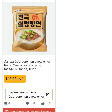
Лапша быстрого приготовления
Paldo Солонтан со вкусом
говядины Корея, 102 г
149.99 руб.
Вермишели и пюре
быстрого приготовления
mode_comment
thumb_down
thumb_up
0
0
0