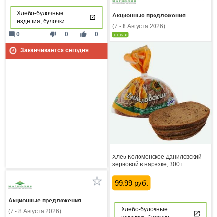
Хлебо-булочные
Акционные предложения
изделия, булочки
(7 - 8 Августа 2026)
mode_comment
thumb_down
thumb_up
0
0
0
новая
Заканчивается сегодня
Хлеб Коломенское Даниловский
зерновой в нарезке, 300 г
99.99 руб.
Акционные предложения
Хлебо-булочные
(7 - 8 Августа 2026)