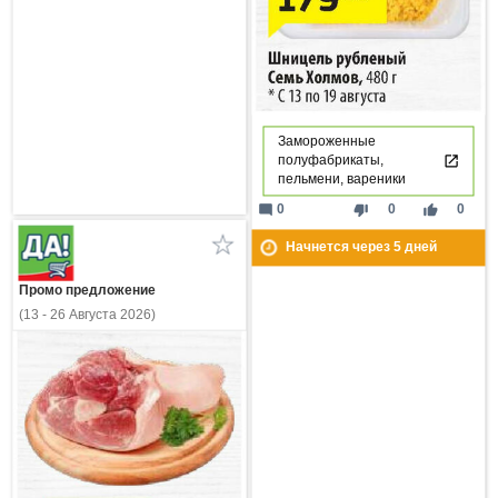
Замороженные
полуфабрикаты,
пельмени, вареники
mode_comment
thumb_down
thumb_up
0
0
0
Начнется через
5
дней
Промо предложение
(13 - 26 Августа 2026)