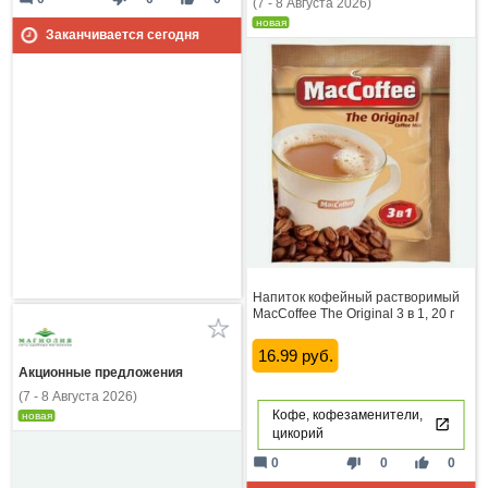
(7 - 8 Августа 2026)
новая
Заканчивается сегодня
Напиток кофейный растворимый
MacCoffee The Original 3 в 1, 20 г
16.99 руб.
Акционные предложения
(7 - 8 Августа 2026)
Кофе, кофезаменители,
новая
цикорий
mode_comment
thumb_down
thumb_up
0
0
0