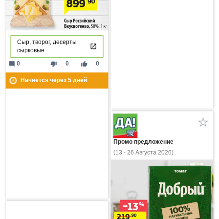
Сыр, творог, десерты
сырковые
mode_comment
thumb_down
thumb_up
0
0
0
Начнется через
5
дней
Промо предложение
(13 - 26 Августа 2026)