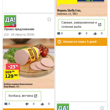
Свежая, замороженная и
соленая рыба
Промо предложение
mode_comment
thumb_down
thumb_up
0
0
0
(13 - 26 Августа 2026)
Начнется через
5
дней
Колбаса, ветчина
mode_comment
thumb_down
thumb_up
0
0
0