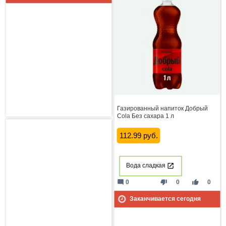
Газированный напиток Добрый
Cola Без сахара 1 л
112.99 руб.
Вода сладкая
mode_comment
thumb_down
thumb_up
0
0
0
Заканчивается сегодня