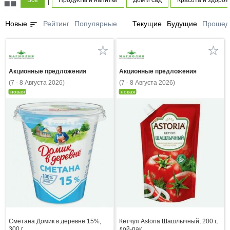
Все
Продукты и напитки
Дом и сад
Красота и здоров
sort
Новые
Рейтинг
Популярные
Текущие
Будущие
Прошед
Акционные предложения
Акционные предложения
(7 - 8 Августа 2026)
(7 - 8 Августа 2026)
новая
новая
Сметана Домик в деревне 15%,
Кетчуп Astoria Шашлычный, 200 г,
300 г
дой-пак