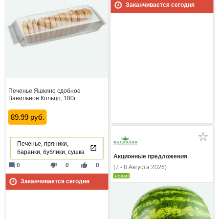
Заканчивается сегодня
Печенье Яшкино сдобное
Ванильное Кольцо, 180г
89.99 руб.
Печенье, пряники,
баранки, бублики, сушка
Акционные предложения
mode_comment
thumb_down
thumb_up
0
0
0
(7 - 8 Августа 2026)
новая
Заканчивается сегодня