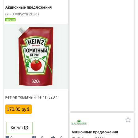
Акционные предложения
(7 - 8 Августа 2026)
новая
Кетчуп томатный Heinz, 320 г
179.99 руб.
Кетчуп
Акционные предложения
mode_comment
thumb_down
thumb_up
0
0
0