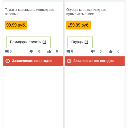
Томаты красные сливовидные
Огурцы короткоплодные
весовые
пупырчатые, вес
99.99 руб.
159.99 руб.
Помидоры, томаты
Огурцы
mode_comment
thumb_down
thumb_up
mode_comment
thumb_down
thumb_up
0
0
0
0
0
0
Заканчивается сегодня
Заканчивается сегодня