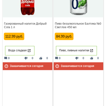
Газированный напиток Добрый
Пиво безалкогольное Балтика №0
Cola 1 л
Светлое 450 мл
112.99 руб.
84.99 руб.
Вода сладкая
Пиво, пивные напитки
mode_comment
thumb_down
thumb_up
mode_comment
thumb_down
thumb_up
0
0
0
0
0
0
Заканчивается сегодня
Заканчивается сегодня