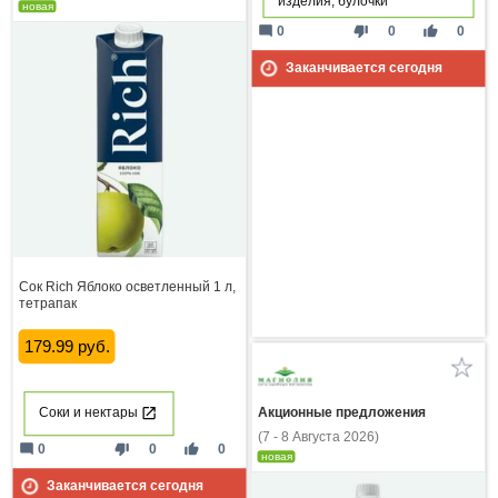
изделия, булочки
новая
mode_comment
thumb_down
thumb_up
0
0
0
Заканчивается сегодня
Сок Rich Яблоко осветленный 1 л,
тетрапак
179.99 руб.
Соки и нектары
Акционные предложения
(7 - 8 Августа 2026)
mode_comment
thumb_down
thumb_up
0
0
0
новая
Заканчивается сегодня