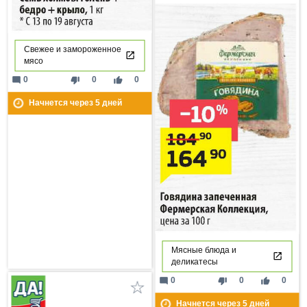
Свежее и замороженное
мясо
mode_comment
thumb_down
thumb_up
0
0
0
Начнется через
5
дней
Мясные блюда и
деликатесы
mode_comment
thumb_down
thumb_up
0
0
0
Начнется через
5
дней