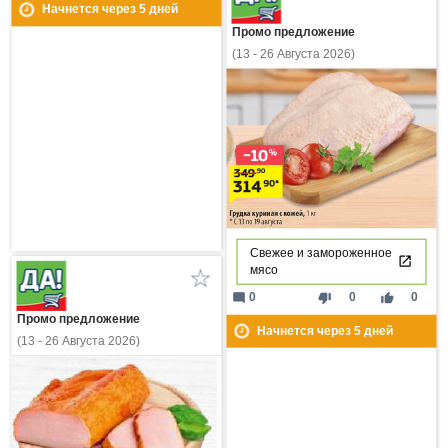
Начнется через
5
дней
Промо предложение
(13 - 26 Августа 2026)
Свежее и замороженное
мясо
mode_comment
thumb_down
thumb_up
0
0
0
Промо предложение
Начнется через
5
дней
(13 - 26 Августа 2026)