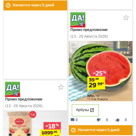
Начнется через
5
дней
Промо предложение
(13 - 26 Августа 2026)
Промо предложение
(13 - 26 Августа 2026)
Арбузы
mode_comment
thumb_down
thumb_up
0
0
0
Начнется через
5
дней