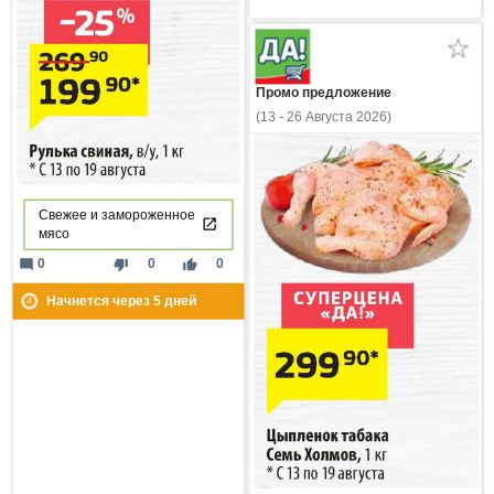
Промо предложение
(13 - 26 Августа 2026)
Свежее и замороженное
мясо
mode_comment
thumb_down
thumb_up
0
0
0
Начнется через
5
дней