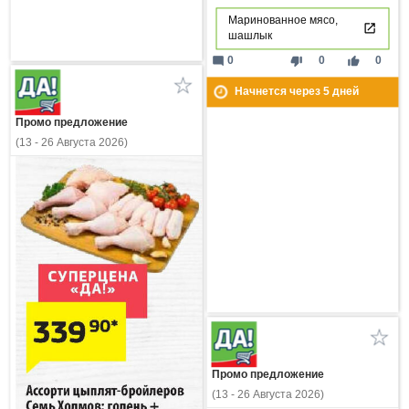
Маринованное мясо,
шашлык
mode_comment
thumb_down
thumb_up
0
0
0
Начнется через
5
дней
Промо предложение
(13 - 26 Августа 2026)
Промо предложение
(13 - 26 Августа 2026)