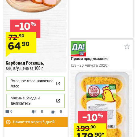
Промо предложение
(13 - 26 Августа 2026)
Вяленое мясо, копченое
мясо
Мясные блюда и
деликатесы
mode_comment
thumb_down
thumb_up
0
0
0
Начнется через
5
дней