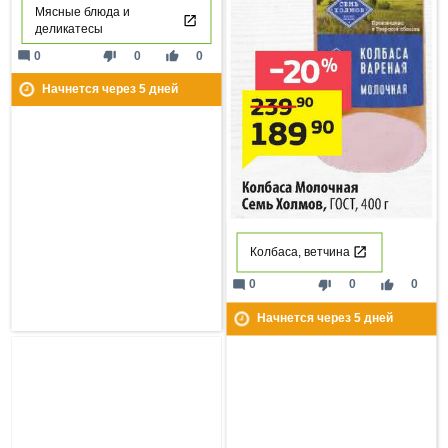
Мясные блюда и
деликатесы
mode_comment
thumb_down
thumb_up
0
0
0
Начнется через
5
дней
Колбаса, ветчина
mode_comment
thumb_down
thumb_up
0
0
0
Начнется через
5
дней