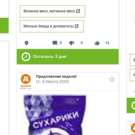
Вяленое мясо, копченое мясо
Мясные блюда и деликатесы
place
mode_comment
thumb_down
thumb_up
0
0
+1
Осталось
3
дня
Предложение недели!
(3 - 9 Августа 2026)
p