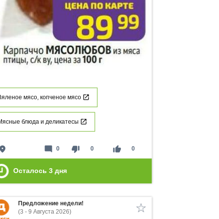
Вяленое мясо, копченое мясо
Мясные блюда и деликатесы
lace
mode_comment
thumb_down
thumb_up
0
0
0
Осталось
3
дня
Предложение недели!
(3 - 9 Августа 2026)