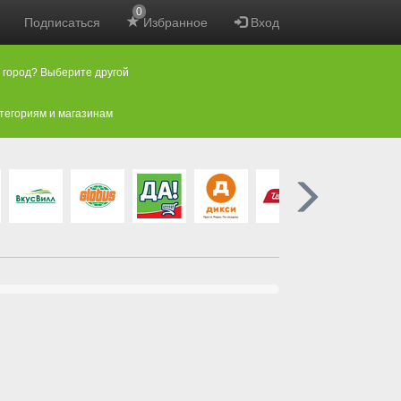
0
Подписаться
Избранное
Вход
 город? Выберите другой
атегориям и магазинам