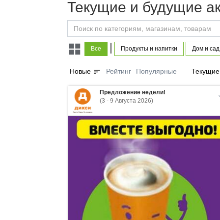
Текущие и будущие а
|
Все
Продукты и напитки
Дом и сад
sort
Новые
Рейтинг
Популярные
Текущие
Предложение недели!
(3 - 9 Августа 2026)