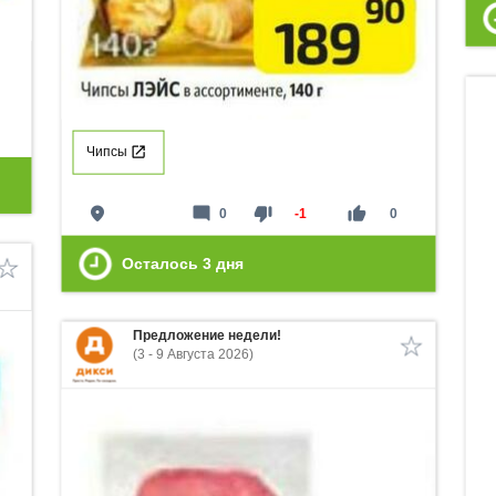
Чипсы
place
mode_comment
thumb_down
thumb_up
0
-1
0
Осталось
3
дня
Предложение недели!
(3 - 9 Августа 2026)