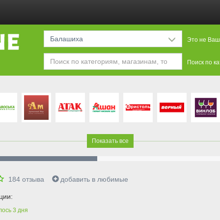
Балашиха
Это не Ваш
Поиск по к
Показать все
184
отзыва
добавить в любимые
ции:
лось
3
дня