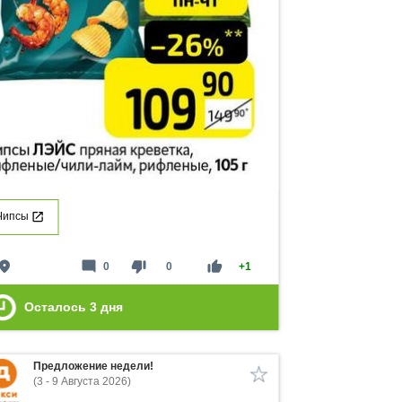
Чипсы
lace
mode_comment
thumb_down
thumb_up
0
0
+1
Осталось
3
дня
Предложение недели!
(3 - 9 Августа 2026)