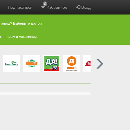
0
Подписаться
Избранное
Вход
 город? Выберите другой
атегориям и магазинам