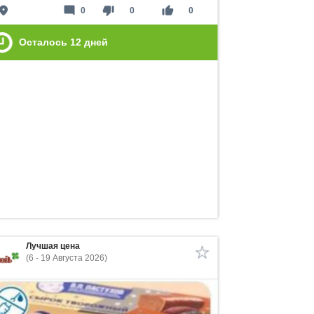
lace
mode_comment
thumb_down
thumb_up
0
0
0
Осталось
12
дней
Лучшая цена
(6 - 19 Августа 2026)