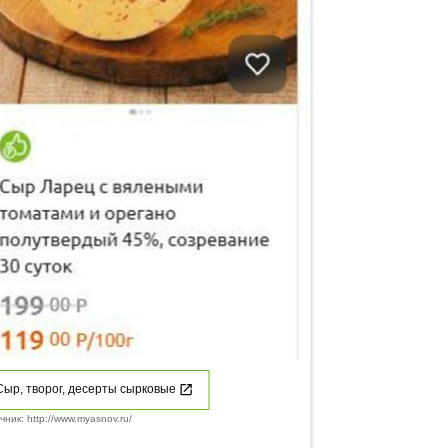
Сыр, творог, десерты сырковые
чник: http://www.myasnov.ru/