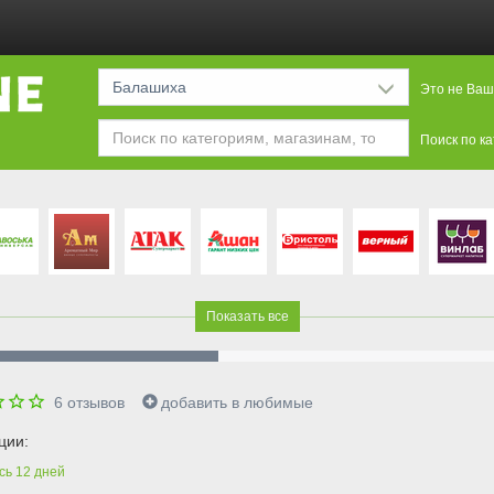
Балашиха
Это не Ваш
Поиск по к
Показать все
6
отзывов
добавить в любимые
ции:
сь
12
дней