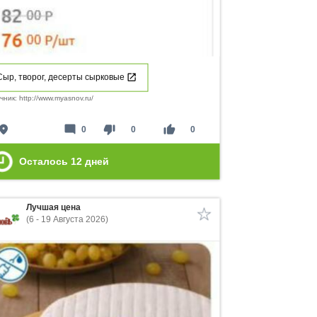
Сыр, творог, десерты сырковые
чник: http://www.myasnov.ru/
lace
mode_comment
thumb_down
thumb_up
0
0
0
Осталось
12
дней
Лучшая цена
(6 - 19 Августа 2026)