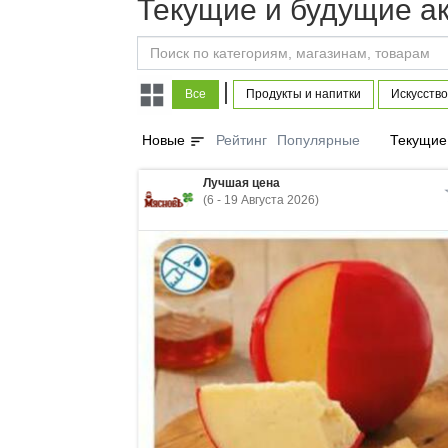
Текущие и будущие а
|
Все
Продукты и напитки
Искусство
sort
Новые
Рейтинг
Популярные
Текущие
Лучшая цена
(6 - 19 Августа 2026)