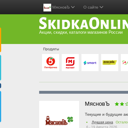
МясновЪ
О сайте
Акции, скидки, каталоги магазинов России
Продукты
МясновЪ
Текущие и будущие ак
Лучшая цена
Остало
6 - 19 Августа 2026