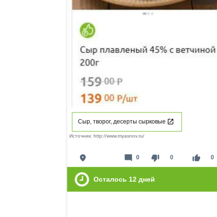
Сыр, творог, десерты сырковые
Источник: http://www.myasnov.ru/
place
mode_comment
thumb_down
thumb_up
0
0
0
Осталось
12
дней