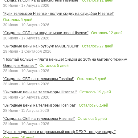
Осталось
12
дней
"Скидка за СБП на аудиосистемы Hisense!"
30 Июля - 17 Августа 2026
"Купи телевизор Hisense - получи скидку на саундбар Hisense!"
Осталось
5
дней
30 Июля - 10 Августа 2026
Осталось
12
дней
"Скидка за СБП при покупке мониторов Hisense"
30 Июля - 17 Августа 2026
Осталось
27
дней
"Выгодные цены на ноутбуки MAIBENBEN!"
29 Июля - 1 Сентября 2026
"Покупай больше – плати меньше! Скидки до 20% на бытовую технику
Осталось
5
дней
Gorenje и Hisense!"
28 Июля - 10 Августа 2026
Осталось
5
дней
"Скидка за СБП на телевизоры Toshiba!"
28 Июля - 10 Августа 2026
Осталось
19
дней
"Выгодные цены на телевизоры Hisense!"
28 Июля - 24 Августа 2026
Осталось
6
дней
"Выгодные цены на телевизоры Toshiba!"
28 Июля - 11 Августа 2026
Осталось
5
дней
"Скидка за СБП на телевизоры Hisense!"
28 Июля - 10 Августа 2026
"Купи холодильник и морозильный шкаф DEXP - получи скидку!"
Осталось
25
дней