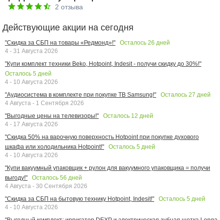
2
отзыва
Действующие акции на сегодня
Осталось
26
дней
"Скидка за СБП на товары «Редмонд»!"
4 - 31 Августа 2026
"Купи комплект техники Beko, Hotpoint, Indesit - получи скидку до 30%!"
Осталось
5
дней
4 - 10 Августа 2026
Осталось
27
дней
"Аудиосистема в комплекте при покупке ТВ Samsung!"
4 Августа - 1 Сентября 2026
Осталось
12
дней
"Выгодные цены на телевизоры!"
4 - 17 Августа 2026
"Скидка 50% на варочную поверхность Hotpoint при покупке духового
Осталось
5
дней
шкафа или холодильника Hotpoint!"
4 - 10 Августа 2026
"Купи вакуумный упаковщик + рулон для вакуумного упаковщика = получи
Осталось
56
дней
выгоду!"
4 Августа - 30 Сентября 2026
Осталось
5
дней
"Скидка за СБП на бытовую технику Hotpoint, Indesit!"
4 - 10 Августа 2026
"Выгодный комплект: ирригатор DEXP и электрическая зубная щетка Longa