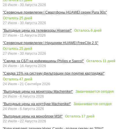
28 Июля - 30 Августа 2026
"Сервисные привилегии | Смартфоны HUAWEI серии Pura 90s"
Осталось
25
дней
27 Июля - 30 Августа 2026
Осталось
6
дней
"Выгодные цены на телевизоры Hisense!"
27 Июля - 11 Августа 2026
"Сервисные привилегии | Наушники HUAWEI FreeClip 2 S"
Осталось
25
дней
27 Июля - 30 Августа 2026
Осталось
11
дней
"Скидка за СБП на кофемашины Philips и Saeco!"
24 Июля - 16 Августа 2026
"Скидка 15% на систему фильтрации при покупке картриджа!"
Осталось
47
дней
24 Июля - 21 Сентября 2026
Заканчивается сегодня
"Выгодные цены на мониторы Machenike!"
24 Июля - 6 Августа 2026
Заканчивается сегодня
"Выгодные цены на ноутбуки Machenike!"
24 Июля - 6 Августа 2026
Осталось
17
дней
"Выгодные цены на моноблоки MSI!"
22 Июля - 22 Августа 2026
"Купи комплект техники Haier, Candy - получи скидку до 20%!"