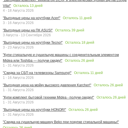
Осталось
13
дней
Vita!"
4 - 18 Августа 2026
Осталось
11
дней
"Выгодные цены на ноутбуки Acer!"
3 - 16 Августа 2026
Осталось
39
дней
"Выгодные цены на ПК ASUS!"
3 Августа - 13 Сентября 2026
Осталось
18
дней
"Выгодные цены на ноутбуки Tecno!"
3 - 23 Августа 2026
"Купи стиральную и сушильную машины с соединительным элементом
Осталось
26
дней
Midea или Toshiba — получи скидку!"
1 - 31 Августа 2026
Осталось
11
дней
"Скидка за СБП на телевизоры Samsung!"
1 - 16 Августа 2026
Осталось
26
дней
"Выгодная цена на мойку высокого давления Karcher!"
1 - 31 Августа 2026
Осталось
26
дней
"Купи комплект бытовой техники Midea - получи скидку!"
1 - 31 Августа 2026
Осталось
26
дней
"Выгодные цены на ноутбуки HONOR!"
1 - 31 Августа 2026
"Скидка на сушильную машину Beko при покупке стиральной машины!"
Осталось
26
дней