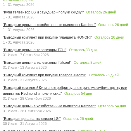
1 - 31 Августа 2026
Осталось
26
дней
"Купи телевизор LG и саундбар - получи скидку!"
1 - 31 Августа 2026
Осталось
26
дней
"Выгодные цены на хозяйственные пылесосы Karcher!"
1 - 31 Августа 2026
Осталось
26
дней
"Выгодный комплект при покупке планшета HONOR!"
1 - 31 Августа 2026
Осталось
33
дня
"Выгодные цены на телевизоры TCL!"
31 Июля - 7 Сентября 2026
Осталось
8
дней
"Выгодные цены на телевизоры Iffalcon!"
31 Июля - 13 Августа 2026
Осталось
26
дней
"Выгодный комплект при покупке товаров Xiaomi!"
31 Июля - 31 Августа 2026
"Выгодный комплект! Купи электробритву, электричекую зубную щетку или
Осталось
54
дня
ирригатор Redmond и получи скид"
31 Июля - 28 Сентября 2026
Осталось
54
дня
"Выгодные цены на хозяйственные пылесосы Karcher!"
31 Июля - 28 Сентября 2026
Осталось
26
дней
"Выгодная цена на телевизор LG!"
30 Июля - 31 Августа 2026