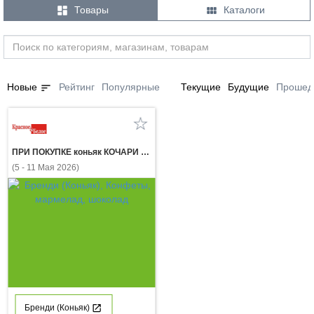


Товары
Каталоги
sort
Новые
Рейтинг
Популярные
Текущие
Будущие
Прошед
ПРИ ПОКУПКЕ коньяк КОЧАРИ 7 лет 0,5л конфеты АДЕЛЬ с миндалем 150г за 1 рубль
(5 - 11 Мая 2026)
Бренди (Коньяк)