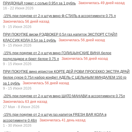
Закончилась
49
дней назад
ПРИДОНЬЯ томат с солью 0.95л за 1 рубль
16 - 22 Июня 2026
-15% при покупке от 2-х штук вино Ф-СТИЛЬ в ассортименте 0.75 л
Закончилась
56
дней назад
9 - 15 Июня 2026
ПРИ ПОКУПКЕ виски РЭДВОКЕР 0.5л газ.напиток ЭКСПОРТ СТАЙЛ
Закончилась
56
дней назад
КЛАССИК КОЛА 0.5л за 1 рубль
9 - 15 Июня 2026
-15% при покупке от 2-х штук вино ГОЛИЦЫНСКИЕ ВИНА белое
Закончилась
56
дней назад
полусладкое и брют белое 0.75 л
9 - 15 Июня 2026
ПРИ ПОКУПКЕ вино игристое КОРТЕ ДЕЙ РОВИ ПРОСЕККО ЭКСТРА ДРАЙ
белое сухое 0.75л набор конфет АДЕЛЬ С ЦЕЛЬНЫМ МИНДАЛЕМ 150 гр
Закончилась
56
дней назад
за 1 рубль
9 - 15 Июня 2026
-20% при покупке от 2-х штук вино ШАТО МАНАВИ в ассортименте 0.75л
Закончилась
63
дня назад
27 Мая - 8 Июня 2026
-15% при покупке от 2-х штук газ.напиток FRESH BAR КОЛА в
Закончилась
41
день назад
ассортименте 0.48л
1 - 30 Июня 2026