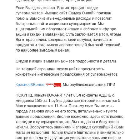
Если Вы здесь, значит, Вас интересуют скидки
супермаркетов. Именно сайт Скидка Онлайн призван
помочь Вам снизить ежедневные расходы и позволит
быстренько найти акции всех супермаркетов. Мы
тщательнейшим образом отыскали и собрали инфу про
акции и скидки в магазинах. Суть заключается в том, чтобы
Вы отправлялись совершать свои покупки, начиная от
продуктов и заканчивая дорогостоящей бытовой техникой,
по наиболее выгодным ценам.
Скидки и акции в магазинах – все подробности и детали
На текущей страничке можно найти просмотреть
конкретные интересные предложения от супермаркетов
Красное&Белое
. Мы опубликовали акцию ПРИ
ПОКУПКЕ коньяк КОЧАРИ 7 лет 0,5л конфеты АДЕЛЬ с
миндалем 150г за 1 рубль, действие которой начинается 5
Мая и заканчивается 11 Мая. Поэтому если Вы житель
города Иваново либо же его гость, детальненько изучите
данные предложения. Вполне возможно, здесь есть именно
те скидки в супермаркетах, что Вы так давно и безутешно
искали. Вооружитесь знаниями и вперед в ближайший к Вам
магазин на шопинг! Только будьте бдительны и внимательно
смотрите на дату, вдруг акция уже закончилась или еще не