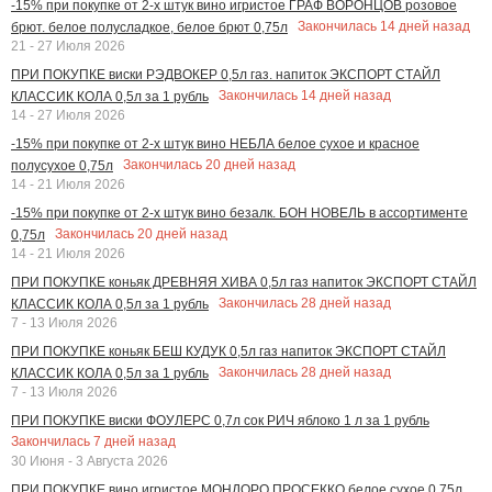
-15% при покупке от 2-х штук вино игристое ГРАФ ВОРОНЦОВ розовое
Закончилась
14
дней назад
брют. белое полусладкое, белое брют 0,75л
21 - 27 Июля 2026
ПРИ ПОКУПКЕ виски РЭДВОКЕР 0,5л газ. напиток ЭКСПОРТ СТАЙЛ
Закончилась
14
дней назад
КЛАССИК КОЛА 0,5л за 1 рубль
14 - 27 Июля 2026
-15% при покупке от 2-х штук вино НЕБЛА белое сухое и красное
Закончилась
20
дней назад
полусухое 0,75л
14 - 21 Июля 2026
-15% при покупке от 2-х штук вино безалк. БОН НОВЕЛЬ в ассортименте
Закончилась
20
дней назад
0,75л
14 - 21 Июля 2026
ПРИ ПОКУПКЕ коньяк ДРЕВНЯЯ ХИВА 0,5л газ напиток ЭКСПОРТ СТАЙЛ
Закончилась
28
дней назад
КЛАССИК КОЛА 0,5л за 1 рубль
7 - 13 Июля 2026
ПРИ ПОКУПКЕ коньяк БЕШ КУДУК 0,5л газ напиток ЭКСПОРТ СТАЙЛ
Закончилась
28
дней назад
КЛАССИК КОЛА 0,5л за 1 рубль
7 - 13 Июля 2026
ПРИ ПОКУПКЕ виски ФОУЛЕРС 0,7л сок РИЧ яблоко 1 л за 1 рубль
Закончилась
7
дней назад
30 Июня - 3 Августа 2026
ПРИ ПОКУПКЕ вино игристое МОНДОРО ПРОСЕККО белое сухое 0,75л