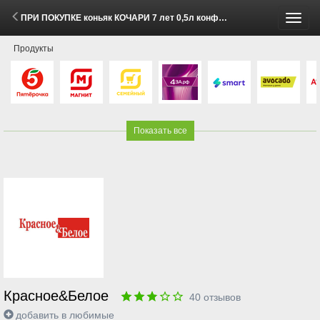
ПРИ ПОКУПКЕ коньяк КОЧАРИ 7 лет 0,5л конфеты АДЕЛЬ с миндалем 150г за 1 рубль (5 - 11 Мая 2026)
Пере
Продукты
меню
Показать все
Красное&Белое
40
отзывов
добавить в любимые