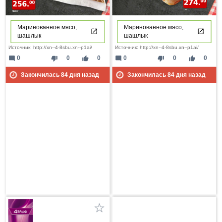
Маринованное мясо,
Маринованное мясо,
шашлык
шашлык
Источник: http://xn--4-8sbu.xn--p1ai/
Источник: http://xn--4-8sbu.xn--p1ai/
mode_comment
thumb_down
thumb_up
mode_comment
thumb_down
thumb_up
0
0
0
0
0
0
Закончилась
84
дня назад
Закончилась
84
дня назад