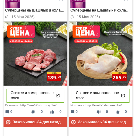
Суперцены на Шашлык и охлажденное мясо в 4за.рф
Суперцены на Шашлык и охлажденное мясо в 4за.рф
(8 - 15 Мая 2026)
(8 - 15 Мая 2026)
Свежее и замороженное
Свежее и замороженное
мясо
мясо
Источник: http://xn--4-8sbu.xn--p1ai/
Источник: http://xn--4-8sbu.xn--p1ai/
mode_comment
thumb_down
thumb_up
mode_comment
thumb_down
thumb_up
0
0
0
0
0
0
Закончилась
84
дня назад
Закончилась
84
дня назад