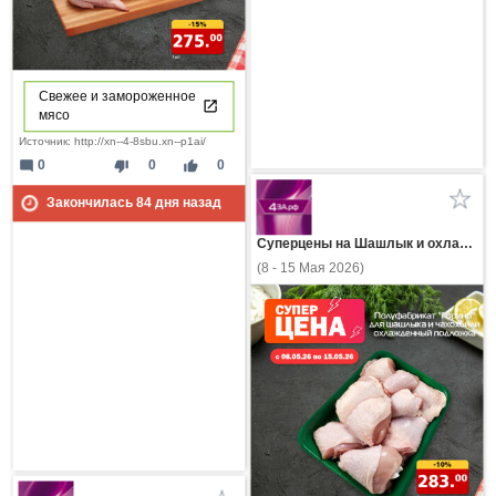
Свежее и замороженное
мясо
Источник: http://xn--4-8sbu.xn--p1ai/
mode_comment
thumb_down
thumb_up
0
0
0
Закончилась
84
дня назад
Суперцены на Шашлык и охлажденное мясо в 4за.рф
(8 - 15 Мая 2026)