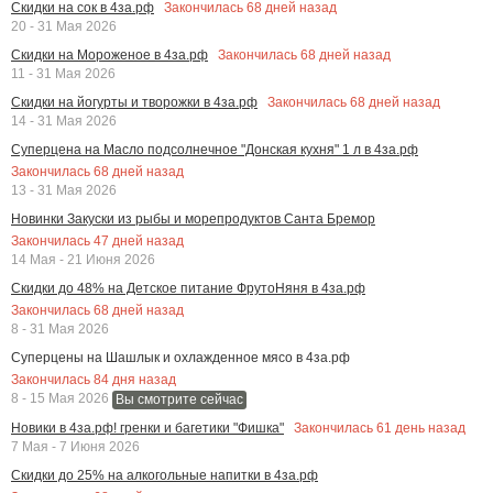
Закончилась
68
дней назад
Скидки на сок в 4за.рф
20 - 31 Мая 2026
Закончилась
68
дней назад
Скидки на Мороженое в 4за.рф
11 - 31 Мая 2026
Закончилась
68
дней назад
Скидки на йогурты и творожки в 4за.рф
14 - 31 Мая 2026
Суперцена на Масло подсолнечное "Донская кухня" 1 л в 4за.рф
Закончилась
68
дней назад
13 - 31 Мая 2026
Новинки Закуски из рыбы и морепродуктов Санта Бремор
Закончилась
47
дней назад
14 Мая - 21 Июня 2026
Скидки до 48% на Детское питание ФрутоНяня в 4за.рф
Закончилась
68
дней назад
8 - 31 Мая 2026
Суперцены на Шашлык и охлажденное мясо в 4за.рф
Закончилась
84
дня назад
8 - 15 Мая 2026
Вы смотрите сейчас
Закончилась
61
день назад
Новики в 4за.рф! гренки и багетики "Фишка"
7 Мая - 7 Июня 2026
Скидки до 25% на алкогольные напитки в 4за.рф