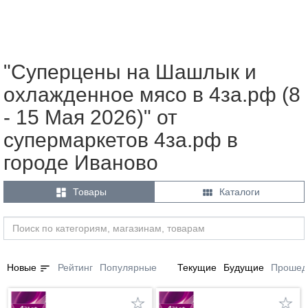
"Суперцены на Шашлык и
охлажденное мясо в 4за.рф (8
- 15 Мая 2026)" от
супермаркетов 4за.рф в
городе Иваново


Товары
Каталоги
sort
Новые
Рейтинг
Популярные
Текущие
Будущие
Прошед