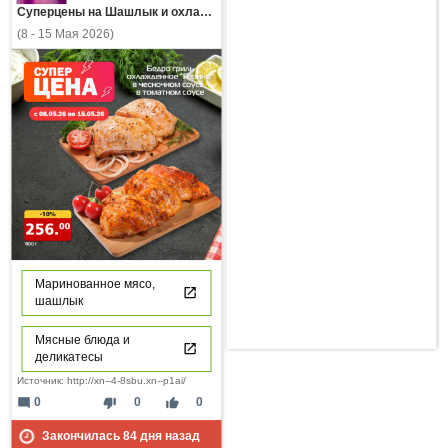
Суперцены на Шашлык и охлажденное мясо в 4за.рф
(8 - 15 Мая 2026)
Маринованное мясо,
шашлык
Мясные блюда и
деликатесы
Источник: http://xn--4-8sbu.xn--p1ai/
mode_comment
thumb_down
thumb_up
0
0
0
Закончилась
84
дня назад