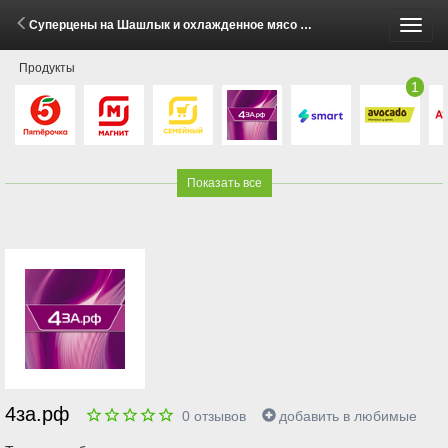
Суперцены на Шашлык и охлажденное мясо в 4за.рф (8 - 15 Мая 2026)
Пере
Продукты
меню
1
Показать все
4за.рф
0
отзывов
добавить в любимые