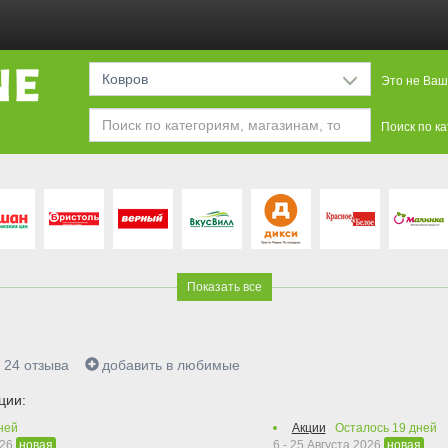
Ковров
Это не Ваш
Поиск по к
Показать все
24
отзыва
добавить в любимые
ции:
ней
Акции
Осталось
19
дней
026
6 - 25 Августа 2026
новая
новая