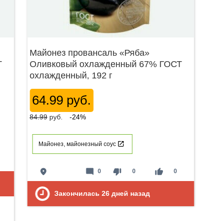
Майонез провансаль «Ряба»
Т
Оливковый охлажденный 67% ГОСТ
охлажденный, 192 г
64.99 руб.
84.99
руб.
-24%
Майонез, майонезный соус
place
mode_comment
thumb_down
thumb_up
0
0
0
Закончилась
26
дней назад