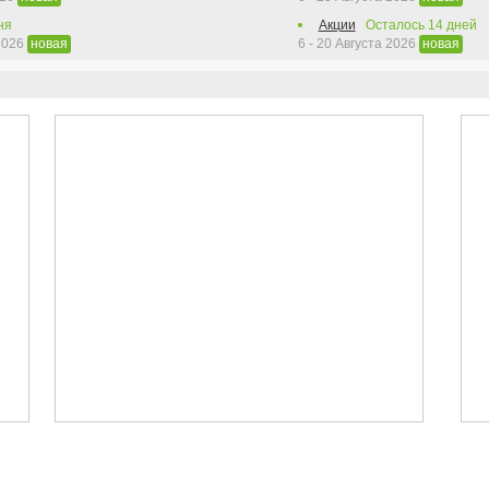
ня
Акции
Осталось
14
дней
 2026
6 - 20 Августа 2026
новая
новая