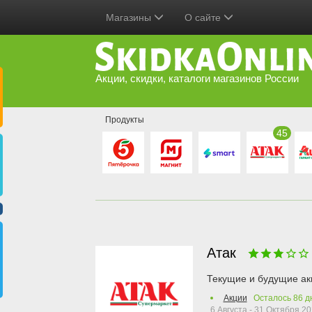
Магазины
О сайте
Акции, скидки, каталоги магазинов России
Продукты
45
Атак
Текущие и будущие ак
Акции
Осталось
86
д
6 Августа - 31 Октября 2