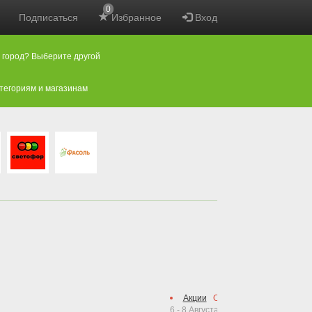
0
Подписаться
Избранное
Вход
 город? Выберите другой
атегориям и магазинам
Акции
Осталось
2
дня
6 - 8 Августа 2026
новая