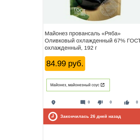
Майонез провансаль «Ряба»
Оливковый охлажденный 67% ГОС
охлажденный, 192 г
84.99 руб.
Майонез, майонезный соус
place
mode_comment
thumb_down
thumb_up
0
0
0
Закончилась
26
дней назад