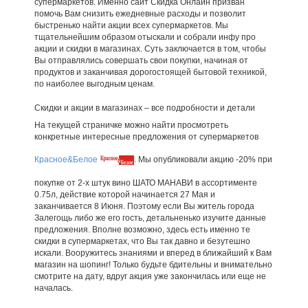
супермаркетов. Именно сайт Скидка Онлайн призван
помочь Вам снизить ежедневные расходы и позволит
быстренько найти акции всех супермаркетов. Мы
тщательнейшим образом отыскали и собрали инфу про
акции и скидки в магазинах. Суть заключается в том, чтобы
Вы отправлялись совершать свои покупки, начиная от
продуктов и заканчивая дорогостоящей бытовой техникой,
по наиболее выгодным ценам.
Скидки и акции в магазинах – все подробности и детали
На текущей страничке можно найти просмотреть
конкретные интересные предложения от супермаркетов
Красное&Белое
. Мы опубликовали акцию -20% при
покупке от 2-х штук вино ШАТО МАНАВИ в ассортименте
0.75л, действие которой начинается 27 Мая и
заканчивается 8 Июня. Поэтому если Вы житель города
Залегощь либо же его гость, детальненько изучите данные
предложения. Вполне возможно, здесь есть именно те
скидки в супермаркетах, что Вы так давно и безутешно
искали. Вооружитесь знаниями и вперед в ближайший к Вам
магазин на шопинг! Только будьте бдительны и внимательно
смотрите на дату, вдруг акция уже закончилась или еще не
началась.