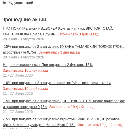
Нет будущих акций
Прошедшие акции
ПРИ ПОКУПКЕ виски РЭДВОКЕР 0,5л газ напиток ЭКСПОРТ СТАЙЛ
Закончилась
3
дня назад
КЛАССИК КОЛА 0,5л за 1 рубль
28 Июля - 3 Августа 2026
-15% при покупке от 2-х штук вино КУБАНЬ ТАМАНСКИЙ ПОЛУОСТРОВ в
Закончилась
3
дня назад
ассортименте 0,75л
28 Июля - 3 Августа 2026
Недели испанских вин. При покупке от 2 бутылок -15%
Закончилась
10
дней назад
21 - 27 Июля 2026
-10% при покупке от 2-х штук газ.напиток РИЧ в ассортименте 1 л
Закончилась
10
дней назад
21 - 27 Июля 2026
-15% при покупке от 2-х штук вино ДОН СИЛЬВЕСТРЕ белое полусладкое
Закончилась
10
дней назад
и красное полусухое 0,75л
21 - 27 Июля 2026
-15% при покупке от 2-х штук вино игристое ГРАФ ВОРОНЦОВ розовое
Закончилась
10
дней назад
брют. белое полусладкое, белое брют 0,75л