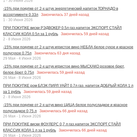
1 - 30 Июня 2026
-15% при покупке от 2-х штук энергетический напиток ТОРНАДО в
Закончилась
37
дней назад
ассортименте 0.33л
1 - 30 Июня 2026
ПРИ ПОКУПКЕ виски РЭДВОКЕР 0.5л газ.напиток ЭКСПОРТ СТАЙЛ
Закончилась
59
дней назад
КЛАССИК КОЛА 0.5л за 1 рубль
2 - 8 Июня 2026
-15% при покупке от 2-х штук игристое вино НЕБЛА белое сухое и красное
Закончилась
63
дня назад
полусухое 0.75л
29 Мая - 4 Июня 2026
-15% при покупке от 2-х штук игристое вино МЫСХАКО розовое брют,
Закончилась
59
дней назад
белое брют 0.75л
26 Мая - 8 Июня 2026
ПРИ ПОКУПКЕ ром БЛЭК ПИРЛ УАЙТ 0.7л газ. напиток ДОБРЫЙ КОЛА 1 л
Закончилась
59
дней назад
за 1 рубль
2 - 8 Июня 2026
-15% при покупке от 2-х штук вино ЦИЦА белое полусладкое и красное
Закончилась
66
дней назад
полусладкое 0,75 л
26 Мая - 1 Июня 2026
ПРИ ПОКУПКЕ виски ФОУЛЕРС 0,7 л газ.напиток ЭКСПОРТ СТАЙЛ
Закончилась
66
дней назад
КЛАССИК КОЛА 1 л за 1 рубль
26 Мая - 1 Июня 2026