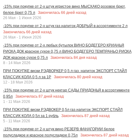
-15% при покупке от 2-х штук игристое вино МЫСХАКО розовое брют,
Закончилась
66
дней назад
белое брют 0,75 л
26 Мая - 1 Июня 2026
-10% при покупке от 2-х штук газ.напиток ДОБРЫЙ в ассортименте 2 л
Закончилась
66
дней назад
26 Мая - 1 Июня 2026
-15% при покупке от 2-х любых бутылок ВИНО БОДЕГЕРО КРИАНЬЯ
РИОХА ДОК красное сухое 0,75 л ВИНО БОДЕГЕРО ТЕМПРАНЬО РИОХА
Закончилась
84
дня назад
ДОК красное сухое 0,75 л
8 - 14 Мая 2026
ПРИ ПОКУПКЕ виски РЭДВОРКЕР 0,5 л газ. напиток ЭКСПОРТ СТАЙЛ
Закончилась
80
дней назад
КЛАССИК КОЛА 0,5 л за 1Р
12 - 18 Мая 2026
-15% при покупке от 2-х штук нектар САДЫ ПРИДОНЬЯ в ассортименте
Закончилась
87
дней назад
0,95л
1 - 11 Мая 2026
ПРИ ПОКУПКЕ виски РЭДВОКЕР 0,5л газ.напиток ЭКСПОРТ СТАЙЛ
Закончилась
87
дней назад
КЛАССИК КОЛА 0,5л за 1 рубль
5 - 11 Мая 2026
-15% при покупке от 2-х штук вино РЕЗЕРВ ФАНАГОРИИ белое
Закончилась
87
дней назад
полусладкое и красное полусладкое 0,75л