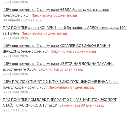
1 - 11 Мая 2026
-15% при покупке от 2-х штук вино НЕБЛА белое сухое и красное
Закончилась
86
дней назад
полусухое 0,75л
30 Апреля - 12 Мая 2026
ПРИ ПОКУПКЕ коньяк КОЧАРИ 7 лет 0,5л конфеты АДЕЛЬ с миндалем 150г
Закончилась
87
дней назад
за 1 рубль
5 - 11 Мая 2026
-10% при покупке от 2-х штук вино КОРАЛЛЕ СОВИНЬОН БЛАН И
Закончилась
87
дней назад
ШАРДОНЕ белое сухое ,75л
5 - 11 Мая 2026
-15% при покупке от 2-х штук вино ЦВЕТОЧНАЯ ДОЛИНА ТАМАНИ в
Закончилась
87
дней назад
ассортименте 0,75л
5 - 11 Мая 2026
-15% ПРИ ПОКУПКЕ ОТ 2-Х ШТУК ВИНО ГОЛИЦЫНСКИЕ ВИНА белое
Закончилась
87
дней назад
полусладкое и брют 0,75 л
5 - 11 Мая 2026
ПРИ ПОКУПКЕ РОМ БЛЭК ПИРЛ УАЙТ 0,7 л ГАЗ. НАПИТОК ЭКСПОРТ
Закончилась
80
дней назад
СТАЙЛ КЛАССИК КОЛА 1 л за 1₽
5 - 18 Мая 2026