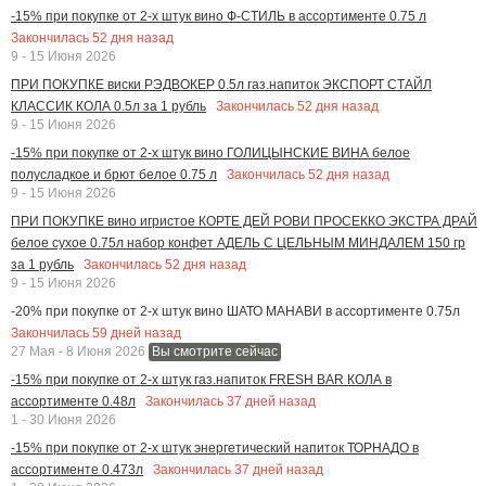
-15% при покупке от 2-х штук вино Ф-СТИЛЬ в ассортименте 0.75 л
Закончилась
52
дня назад
9 - 15 Июня 2026
ПРИ ПОКУПКЕ виски РЭДВОКЕР 0.5л газ.напиток ЭКСПОРТ СТАЙЛ
Закончилась
52
дня назад
КЛАССИК КОЛА 0.5л за 1 рубль
9 - 15 Июня 2026
-15% при покупке от 2-х штук вино ГОЛИЦЫНСКИЕ ВИНА белое
Закончилась
52
дня назад
полусладкое и брют белое 0.75 л
9 - 15 Июня 2026
ПРИ ПОКУПКЕ вино игристое КОРТЕ ДЕЙ РОВИ ПРОСЕККО ЭКСТРА ДРАЙ
белое сухое 0.75л набор конфет АДЕЛЬ С ЦЕЛЬНЫМ МИНДАЛЕМ 150 гр
Закончилась
52
дня назад
за 1 рубль
9 - 15 Июня 2026
-20% при покупке от 2-х штук вино ШАТО МАНАВИ в ассортименте 0.75л
Закончилась
59
дней назад
27 Мая - 8 Июня 2026
Вы смотрите сейчас
-15% при покупке от 2-х штук газ.напиток FRESH BAR КОЛА в
Закончилась
37
дней назад
ассортименте 0.48л
1 - 30 Июня 2026
-15% при покупке от 2-х штук энергетический напиток ТОРНАДО в
Закончилась
37
дней назад
ассортименте 0.473л