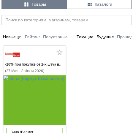


Товары
Каталоги
sort
Новые
Рейтинг
Популярные
Текущие
Будущие
Прошед
-20% при покупке от 2-х штук вино ШАТО МАНАВИ в ассортименте 0.75л
(27 Мая - 8 Июня 2026)
Вино (Вермут,