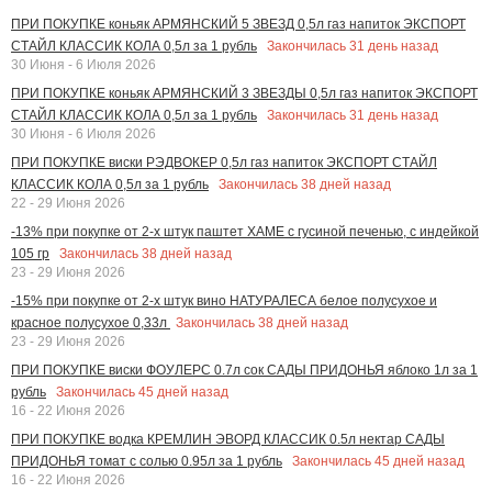
ПРИ ПОКУПКЕ коньяк АРМЯНСКИЙ 5 ЗВЕЗД 0,5л газ напиток ЭКСПОРТ
Закончилась
31
день назад
СТАЙЛ КЛАССИК КОЛА 0,5л за 1 рубль
30 Июня - 6 Июля 2026
ПРИ ПОКУПКЕ коньяк АРМЯНСКИЙ 3 ЗВЕЗДЫ 0,5л газ напиток ЭКСПОРТ
Закончилась
31
день назад
СТАЙЛ КЛАССИК КОЛА 0,5л за 1 рубль
30 Июня - 6 Июля 2026
ПРИ ПОКУПКЕ виски РЭДВОКЕР 0,5л газ напиток ЭКСПОРТ СТАЙЛ
Закончилась
38
дней назад
КЛАССИК КОЛА 0,5л за 1 рубль
22 - 29 Июня 2026
-13% при покупке от 2-х штук паштет ХАМЕ с гусиной печенью, с индейкой
Закончилась
38
дней назад
105 гр
23 - 29 Июня 2026
-15% при покупке от 2-х штук вино НАТУРАЛЕСА белое полусухое и
Закончилась
38
дней назад
красное полусухое 0,33л
23 - 29 Июня 2026
ПРИ ПОКУПКЕ виски ФОУЛЕРС 0.7л сок САДЫ ПРИДОНЬЯ яблоко 1л за 1
Закончилась
45
дней назад
рубль
16 - 22 Июня 2026
ПРИ ПОКУПКЕ водка КРЕМЛИН ЭВОРД КЛАССИК 0.5л нектар САДЫ
Закончилась
45
дней назад
ПРИДОНЬЯ томат с солью 0.95л за 1 рубль
16 - 22 Июня 2026