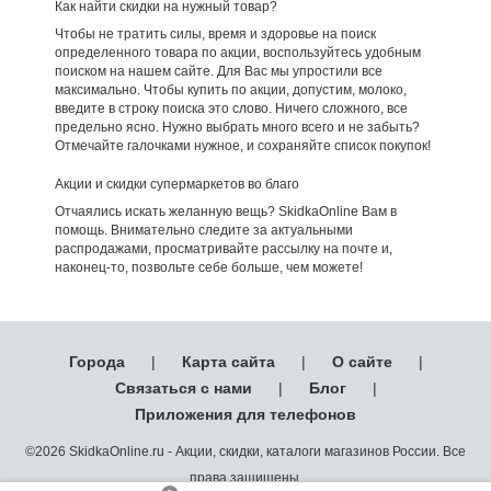
Как найти скидки на нужный товар?
Чтобы не тратить силы, время и здоровье на поиск
определенного товара по акции, воспользуйтесь удобным
поиском на нашем сайте. Для Вас мы упростили все
максимально. Чтобы купить по акции, допустим, молоко,
введите в строку поиска это слово. Ничего сложного, все
предельно ясно. Нужно выбрать много всего и не забыть?
Отмечайте галочками нужное, и сохраняйте список покупок!
Акции и скидки супермаркетов во благо
Отчаялись искать желанную вещь? SkidkaOnline Вам в
помощь. Внимательно следите за актуальными
распродажами, просматривайте рассылку на почте и,
наконец-то, позвольте себе больше, чем можете!
Города
|
Карта сайта
|
О сайте
|
Связаться с нами
|
Блог
|
Приложения для телефонов
©2026 SkidkaOnline.ru - Акции, скидки, каталоги магазинов России. Все
права защищены.