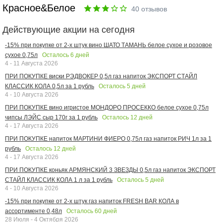
Красное&Белое
40
отзывов
Действующие акции на сегодня
-15% при покупке от 2-х штук вино ШАТО ТАМАНЬ белое сухое и розовое
Осталось
6
дней
сухое 0,75л
4 - 11 Августа 2026
ПРИ ПОКУПКЕ виски РЭДВОКЕР 0,5л газ напиток ЭКСПОРТ СТАЙЛ
Осталось
5
дней
КЛАССИК КОЛА 0,5л за 1 рубль
4 - 10 Августа 2026
ПРИ ПОКУПКЕ вино игристое МОНДОРО ПРОСЕККО белое сухое 0,75л
Осталось
12
дней
чипсы ЛЭЙС сыр 170г за 1 рубль
4 - 17 Августа 2026
ПРИ ПОКУПКЕ напиток МАРТИНИ ФИЕРО 0,75л газ напиток РИЧ 1л за 1
Осталось
12
дней
рубль
4 - 17 Августа 2026
ПРИ ПОКУПКЕ коньяк АРМЯНСКИЙ 3 ЗВЕЗДЫ 0,5л газ напиток ЭКСПОРТ
Осталось
5
дней
СТАЙЛ КЛАССИК КОЛА 1 л за 1 рубль
4 - 10 Августа 2026
-15% при покупке от 2-х штук газ напиток FRESH BAR КОЛА в
Осталось
60
дней
ассортименте 0,48л
28 Июля - 4 Октября 2026