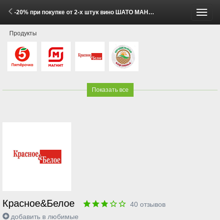
-20% при покупке от 2-х штук вино ШАТО МАНАВИ в ассортименте 0.75л (27 Мая - 8 Июня 2026)
Пере
Продукты
меню
Показать все
Красное&Белое
40
отзывов
добавить в любимые