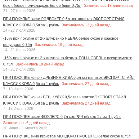
Закончилась
13
дней назад
брют. белое полусладкое, белое брют 0,75л
21 - 27 Июля 2026
ПРИ ПОКУПКЕ виски РЭДВОКЕР 0,5л газ. напиток ЭКСПОРТ СТАЙЛ
Закончилась
13
дней назад
КЛАССИК КОЛА 0,5л за 1 рубль
14 - 27 Июля 2026
-15% при покупке от 2-х штук вино НЕБЛА белое сухое и красное
Закончилась
19
дней назад
полусухое 0,75л
14 - 21 Июля 2026
-15% при покупке от 2-х штук вино безалк. БОН НОВЕЛЬ в ассортименте
Закончилась
19
дней назад
0,75л
14 - 21 Июля 2026
ПРИ ПОКУПКЕ коньяк ДРЕВНЯЯ ХИВА 0,5л газ напиток ЭКСПОРТ СТАЙЛ
Закончилась
27
дней назад
КЛАССИК КОЛА 0,5л за 1 рубль
7 - 13 Июля 2026
ПРИ ПОКУПКЕ коньяк БЕШ КУДУК 0,5л газ напиток ЭКСПОРТ СТАЙЛ
Закончилась
27
дней назад
КЛАССИК КОЛА 0,5л за 1 рубль
7 - 13 Июля 2026
ПРИ ПОКУПКЕ виски ФОУЛЕРС 0,7л сок РИЧ яблоко 1 л за 1 рубль
Закончилась
6
дней назад
30 Июня - 3 Августа 2026
ПРИ ПОКУПКЕ вино игристое МОНДОРО ПРОСЕККО белое сухое 0,75л