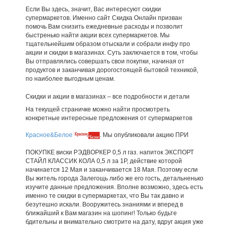
Если Вы здесь, значит, Вас интересуют скидки
супермаркетов. Именно сайт Скидка Онлайн призван
помочь Вам снизить ежедневные расходы и позволит
быстренько найти акции всех супермаркетов. Мы
тщательнейшим образом отыскали и собрали инфу про
акции и скидки в магазинах. Суть заключается в том, чтобы
Вы отправлялись совершать свои покупки, начиная от
продуктов и заканчивая дорогостоящей бытовой техникой,
по наиболее выгодным ценам.
Скидки и акции в магазинах – все подробности и детали
На текущей страничке можно найти просмотреть
конкретные интересные предложения от супермаркетов
Красное&Белое
. Мы опубликовали акцию ПРИ
ПОКУПКЕ виски РЭДВОРКЕР 0,5 л газ. напиток ЭКСПОРТ
СТАЙЛ КЛАССИК КОЛА 0,5 л за 1Р, действие которой
начинается 12 Мая и заканчивается 18 Мая. Поэтому если
Вы житель города Залегощь либо же его гость, детальненько
изучите данные предложения. Вполне возможно, здесь есть
именно те скидки в супермаркетах, что Вы так давно и
безутешно искали. Вооружитесь знаниями и вперед в
ближайший к Вам магазин на шопинг! Только будьте
бдительны и внимательно смотрите на дату, вдруг акция уже