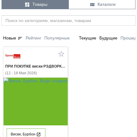


Товары
Каталоги
sort
Новые
Рейтинг
Популярные
Текущие
Будущие
Прошед
ПРИ ПОКУПКЕ виски РЭДВОРКЕР 0,5 л газ. напиток ЭКСПОРТ СТАЙЛ КЛАССИК КОЛА 0,5 л за 1Р
(12 - 18 Мая 2026)
Виски, Бурбон