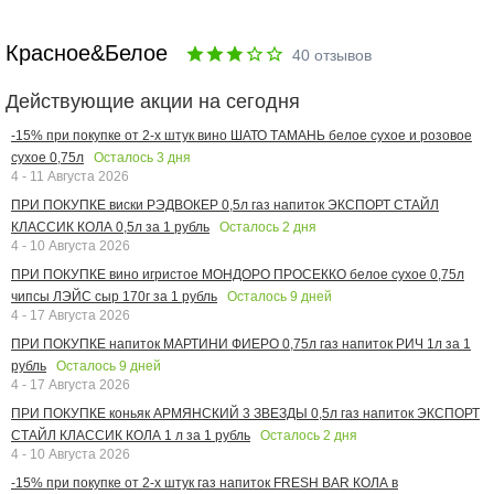
Красное&Белое
40
отзывов
Действующие акции на сегодня
-15% при покупке от 2-х штук вино ШАТО ТАМАНЬ белое сухое и розовое
Осталось
3
дня
сухое 0,75л
4 - 11 Августа 2026
ПРИ ПОКУПКЕ виски РЭДВОКЕР 0,5л газ напиток ЭКСПОРТ СТАЙЛ
Осталось
2
дня
КЛАССИК КОЛА 0,5л за 1 рубль
4 - 10 Августа 2026
ПРИ ПОКУПКЕ вино игристое МОНДОРО ПРОСЕККО белое сухое 0,75л
Осталось
9
дней
чипсы ЛЭЙС сыр 170г за 1 рубль
4 - 17 Августа 2026
ПРИ ПОКУПКЕ напиток МАРТИНИ ФИЕРО 0,75л газ напиток РИЧ 1л за 1
Осталось
9
дней
рубль
4 - 17 Августа 2026
ПРИ ПОКУПКЕ коньяк АРМЯНСКИЙ 3 ЗВЕЗДЫ 0,5л газ напиток ЭКСПОРТ
Осталось
2
дня
СТАЙЛ КЛАССИК КОЛА 1 л за 1 рубль
4 - 10 Августа 2026
-15% при покупке от 2-х штук газ напиток FRESH BAR КОЛА в