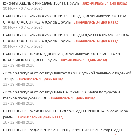
Закончилась
34
дня назад
конфеты АДЕЛЬ с миндалем 150г за 1 рубль
30 Июня - 6 Июля 2026
ПРИ ПОКУПКЕ коньяк АРМЯНСКИЙ 5 ЗВЕЗД 0,5л газ напиток ЭКСПОРТ
Закончилась
34
дня назад
СТАЙЛ КЛАССИК КОЛА 0,5л за 1 рубль
30 Июня - 6 Июля 2026
ПРИ ПОКУПКЕ коньяк АРМЯНСКИЙ 3 ЗВЕЗДЫ 0,5л газ напиток ЭКСПОРТ
Закончилась
34
дня назад
СТАЙЛ КЛАССИК КОЛА 0,5л за 1 рубль
30 Июня - 6 Июля 2026
ПРИ ПОКУПКЕ виски РЭДВОКЕР 0,5л газ напиток ЭКСПОРТ СТАЙЛ
Закончилась
41
день назад
КЛАССИК КОЛА 0,5л за 1 рубль
22 - 29 Июня 2026
-13% при покупке от 2-х штук паштет ХАМЕ с гусиной печенью, с индейкой
Закончилась
41
день назад
105 гр
23 - 29 Июня 2026
-15% при покупке от 2-х штук вино НАТУРАЛЕСА белое полусухое и
Закончилась
41
день назад
красное полусухое 0,33л
23 - 29 Июня 2026
ПРИ ПОКУПКЕ виски ФОУЛЕРС 0.7л сок САДЫ ПРИДОНЬЯ яблоко 1л за 1
Закончилась
48
дней назад
рубль
16 - 22 Июня 2026
ПРИ ПОКУПКЕ водка КРЕМЛИН ЭВОРД КЛАССИК 0.5л нектар САДЫ