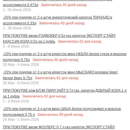
Закончилась
40
дней назад
ассортименте 0.473л
1 - 30 Июня 2026
-15% при покупке от 2-х штук энергетический напиток ТОРНАДО в
Закончилась
40
дней назад
ассортименте 0.33л
1 - 30 Июня 2026
ПРИ ПОКУПКЕ виски РЭДВОКЕР 0.5л газ.напиток ЭКСПОРТ СТАЙЛ
Закончилась
62
дня назад
КЛАССИК КОЛА 0.5л за 1 рубль
2 - 8 Июня 2026
-15% при покупке от 2-х штук игристое вино НЕБЛА белое сухое и красное
Закончилась
66
дней назад
полусухое 0.75л
29 Мая - 4 Июня 2026
-15% при покупке от 2-х штук игристое вино МЫСХАКО розовое брют,
Закончилась
62
дня назад
белое брют 0.75л
26 Мая - 8 Июня 2026
ПРИ ПОКУПКЕ ром БЛЭК ПИРЛ УАЙТ 0.7л газ. напиток ДОБРЫЙ КОЛА 1 л
Закончилась
62
дня назад
за 1 рубль
2 - 8 Июня 2026
-15% при покупке от 2-х штук вино ЦИЦА белое полусладкое и красное
Закончилась
69
дней назад
полусладкое 0,75 л
26 Мая - 1 Июня 2026
ПРИ ПОКУПКЕ виски ФОУЛЕРС 0,7 л газ.напиток ЭКСПОРТ СТАЙЛ