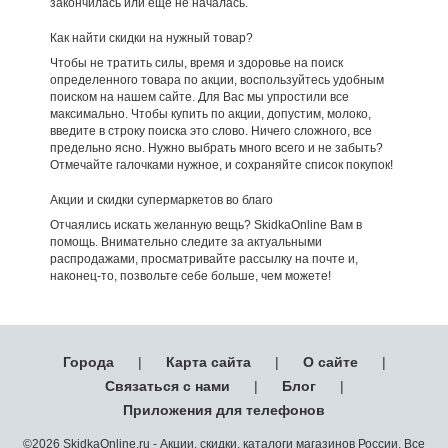
закончилась или еще не началась.
Как найти скидки на нужный товар?
Чтобы не тратить силы, время и здоровье на поиск
определенного товара по акции, воспользуйтесь удобным
поиском на нашем сайте. Для Вас мы упростили все
максимально. Чтобы купить по акции, допустим, молоко,
введите в строку поиска это слово. Ничего сложного, все
предельно ясно. Нужно выбрать много всего и не забыть?
Отмечайте галочками нужное, и сохраняйте список покупок!
Акции и скидки супермаркетов во благо
Отчаялись искать желанную вещь? SkidkaOnline Вам в
помощь. Внимательно следите за актуальными
распродажами, просматривайте рассылку на почте и,
наконец-то, позвольте себе больше, чем можете!
Города
|
Карта сайта
|
О сайте
|
Связаться с нами
|
Блог
|
Приложения для телефонов
©2026 SkidkaOnline.ru - Акции, скидки, каталоги магазинов России. Все