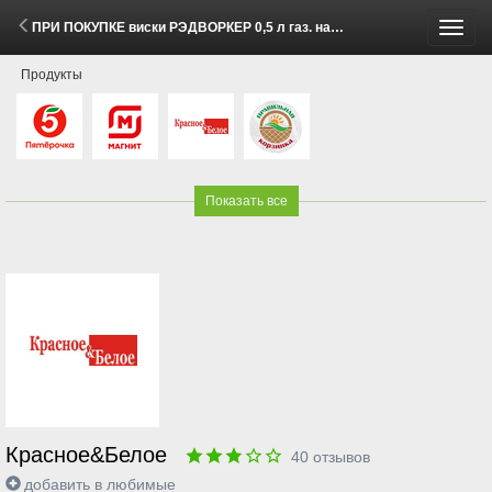
ПРИ ПОКУПКЕ виски РЭДВОРКЕР 0,5 л газ. напиток ЭКСПОРТ СТАЙЛ КЛАССИК КОЛА 0,5 л за 1Р (12 - 18 Мая 2026)
Пере
Продукты
меню
Показать все
Красное&Белое
40
отзывов
добавить в любимые