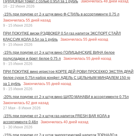
Закончилась
48
дней назад
ПРИДОНЬЯ томат с солью 0.95л за 1 рубль
16 - 22 Июня 2026
-15% при покупке от 2-х штук вино Ф-СТИЛЬ в ассортименте 0.75 л
Закончилась
55
дней назад
9 - 15 Июня 2026
ПРИ ПОКУПКЕ виски РЭДВОКЕР 0.5л газ.напиток ЭКСПОРТ СТАЙЛ
Закончилась
55
дней назад
КЛАССИК КОЛА 0.5л за 1 рубль
9 - 15 Июня 2026
-15% при покупке от 2-х штук вино ГОЛИЦЫНСКИЕ ВИНА белое
Закончилась
55
дней назад
полусладкое и брют белое 0.75 л
9 - 15 Июня 2026
ПРИ ПОКУПКЕ вино игристое КОРТЕ ДЕЙ РОВИ ПРОСЕККО ЭКСТРА ДРАЙ
белое сухое 0.75л набор конфет АДЕЛЬ С ЦЕЛЬНЫМ МИНДАЛЕМ 150 гр
Закончилась
55
дней назад
за 1 рубль
9 - 15 Июня 2026
-20% при покупке от 2-х штук вино ШАТО МАНАВИ в ассортименте 0.75л
Закончилась
62
дня назад
27 Мая - 8 Июня 2026
-15% при покупке от 2-х штук газ.напиток FRESH BAR КОЛА в
Закончилась
40
дней назад
ассортименте 0.48л
1 - 30 Июня 2026
-15% при покупке от 2-х штук энергетический напиток ТОРНАДО в