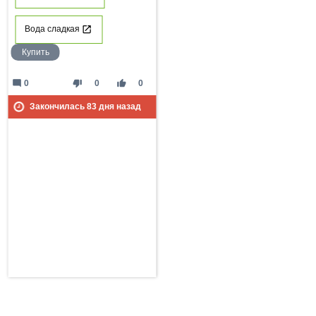
Вода сладкая
Купить
mode_comment
thumb_down
thumb_up
0
0
0
Закончилась
83
дня назад