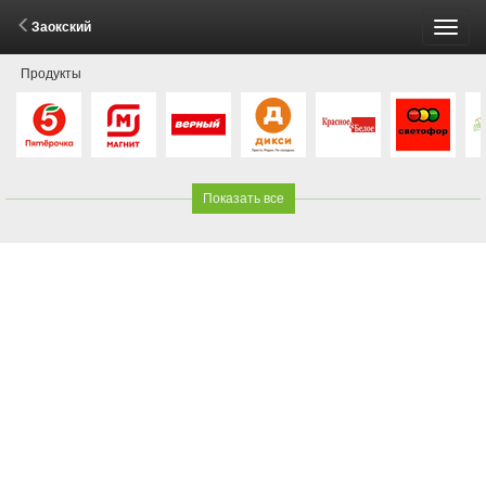
Заокский
Пере
Продукты
меню
Показать все