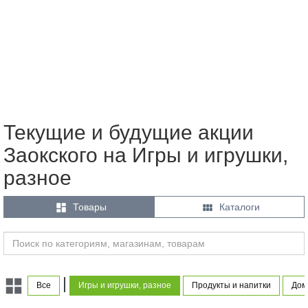
Текущие и будущие акции
Заокского на Игры и игрушки,
разное


Товары
Каталоги
|
Все
Игры и игрушки, разное
Продукты и напитки
Дом