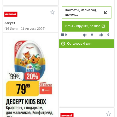
Конфеты, мармелад,
шоколад
Август
Игры и игрушки, разное
(16 Июля - 11 Августа 2026)
mode_comment
thumb_down
thumb_up
0
0
0
Осталось
4
дня