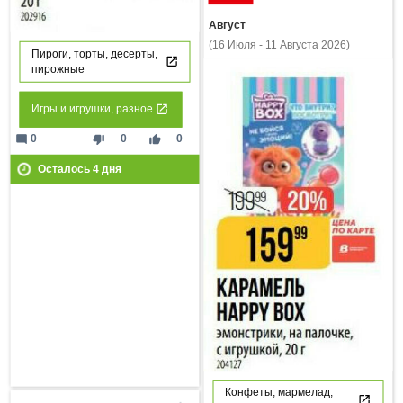
Август
(16 Июля - 11 Августа 2026)
Пироги, торты, десерты,
пирожные
Игры и игрушки, разное
mode_comment
thumb_down
thumb_up
0
0
0
Осталось
4
дня
Конфеты, мармелад,