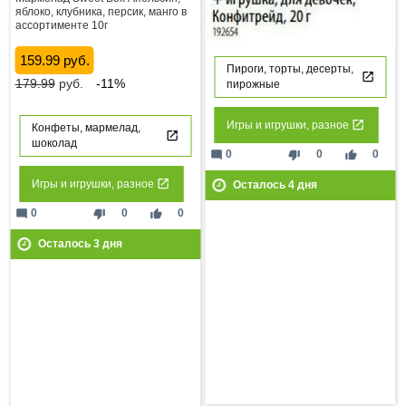
яблоко, клубника, персик, манго в
ассортименте 10г
159.99 руб.
Пироги, торты, десерты,
179.99
руб.
-11%
пирожные
Игры и игрушки, разное
Конфеты, мармелад,
шоколад
mode_comment
thumb_down
thumb_up
0
0
0
Игры и игрушки, разное
Осталось
4
дня
mode_comment
thumb_down
thumb_up
0
0
0
Осталось
3
дня