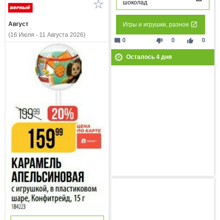
шоколад
Август
Игры и игрушки, разное
(16 Июля - 11 Августа 2026)
mode_comment
thumb_down
thumb_up
0
0
0
Осталось
4
дня