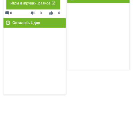
Игры и игрушки, разное
mode_comment
thumb_down
thumb_up
0
0
0
Осталось
4
дня