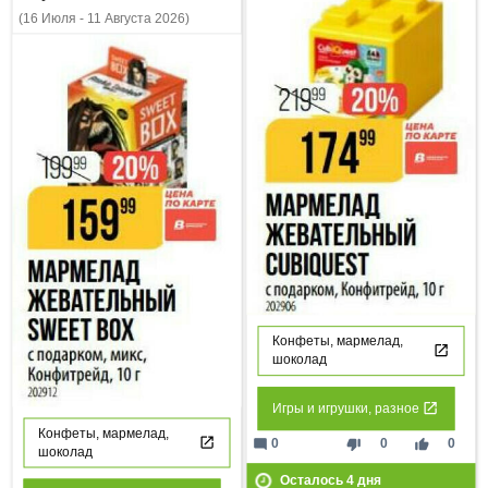
(16 Июля - 11 Августа 2026)
Конфеты, мармелад,
шоколад
Игры и игрушки, разное
Конфеты, мармелад,
mode_comment
thumb_down
thumb_up
0
0
0
шоколад
Осталось
4
дня