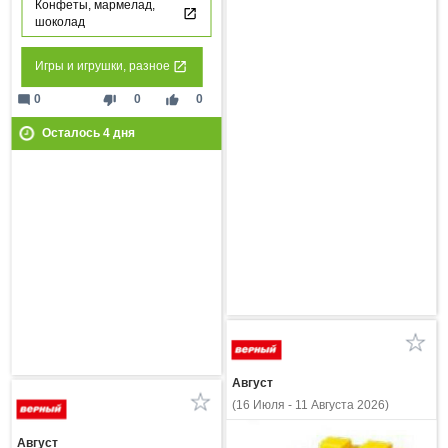
Конфеты, мармелад,
шоколад
Игры и игрушки, разное
mode_comment
thumb_down
thumb_up
0
0
0
Осталось
4
дня
Август
(16 Июля - 11 Августа 2026)
Август