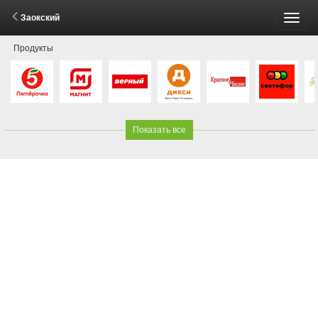
Заокский
Пере
Продукты
меню
Показать все