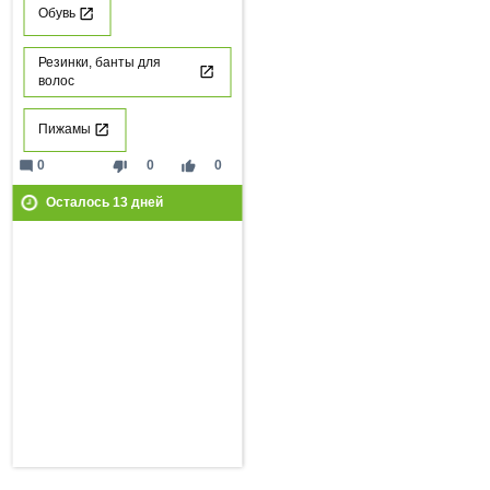
Обувь
Резинки, банты для
волос
Пижамы
mode_comment
thumb_down
thumb_up
0
0
0
Осталось
13
дней