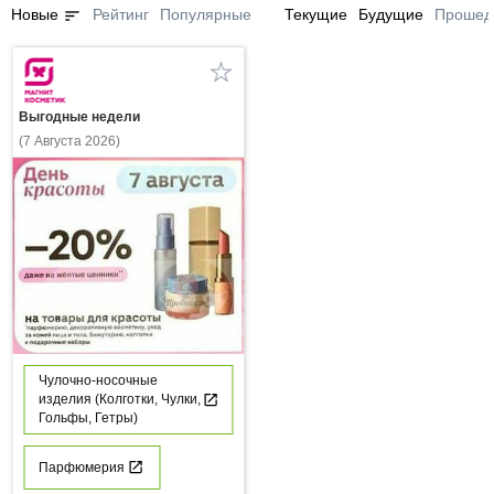
sort
Новые
Рейтинг
Популярные
Текущие
Будущие
Прошед
Выгодные недели
(7 Августа 2026)
Чулочно-носочные
изделия (Колготки, Чулки,
Гольфы, Гетры)
Парфюмерия