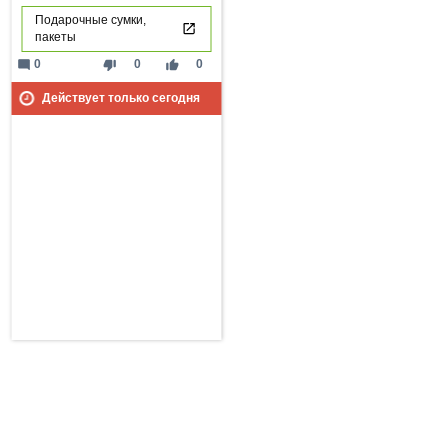
Подарочные сумки,
пакеты
mode_comment
thumb_down
thumb_up
0
0
0
Действует только сегодня