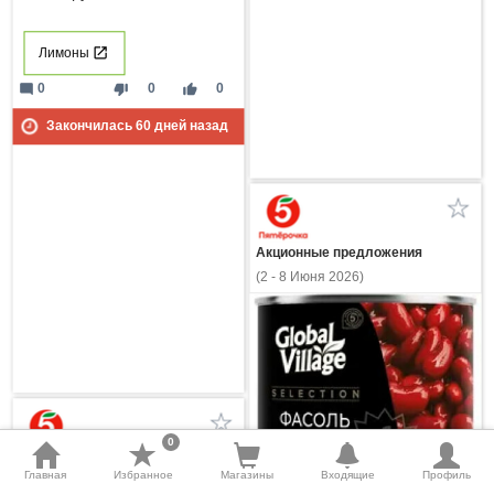
Лимоны
mode_comment
thumb_down
thumb_up
0
0
0
Закончилась
60
дней назад
Акционные предложения
(2 - 8 Июня 2026)
0
Акционные предложения
Главная
Избранное
Магазины
Входящие
Профиль
(2 - 8 Июня 2026)