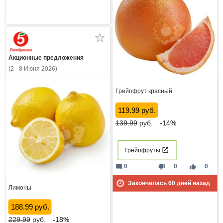
Акционные предложения
(2 - 8 Июня 2026)
Грейпфрут красный
119.99 руб.
139.99
руб.
-14%
Грейпфруты
mode_comment
thumb_down
thumb_up
0
0
0
Закончилась
60
дней назад
Лимоны
188.99 руб.
229.99
руб.
-18%