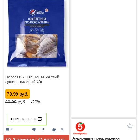
Полосатик Fish House желтый
сушено-вяленый 40г
79.99 руб.
99.99
руб.
-20%
Рыбные снеки
mode_comment
thumb_down
thumb_up
0
0
0
Акционные предложения
Закончилась
60
дней назад