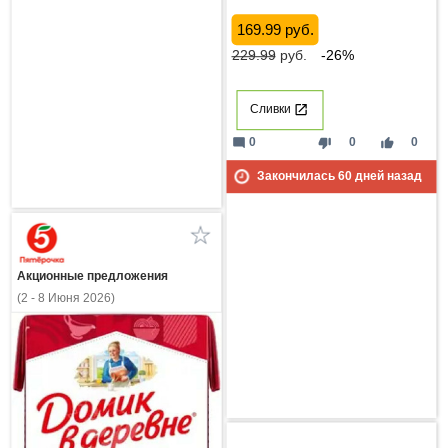
169.99 руб.
229.99
руб.
-26%
Сливки
mode_comment
thumb_down
thumb_up
0
0
0
Закончилась
60
дней назад
Акционные предложения
(2 - 8 Июня 2026)