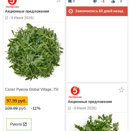
mode_comment
thumb_down
thumb_up
0
-1
0
Закончилась
60
дней назад
Акционные предложения
(2 - 8 Июня 2026)
Салат Рукола Global Village, 75г
97.99 руб.
Акционные предложения
109.99
руб.
-11%
(2 - 8 Июня 2026)
Рукола