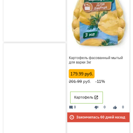
Картофель фасованный мытый
для варки 3кг
179.99 руб.
201.99
руб.
-11%
Картофель
mode_comment
thumb_down
thumb_up
0
0
0
Закончилась
60
дней назад