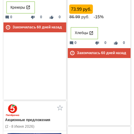
Крекеры
73.99 руб.
86.99
руб.
-15%
mode_comment
thumb_down
thumb_up
0
0
0
Закончилась
60
дней назад
Хлебцы
mode_comment
thumb_down
thumb_up
0
0
0
Закончилась
60
дней назад
Акционные предложения
(2 - 8 Июня 2026)