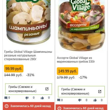
Грибы Global Village Шампиньоны
резаные натуральные
Ассорти Global Village из
стерилизованные 280г
маринованных грибов 330г
99.99 руб.
149.99 руб.
144.99
руб.
-31%
179.99
руб.
-17%
Грибы (Свежие и
Грибы (Свежие и
консервированные)
консервированные)
mode_comment
thumb_down
thumb_up
0
0
0
mode_comment
thumb_down
thumb_up
0
0
0
Закончилась
60
дней назад
Закончилась
60
дней назад