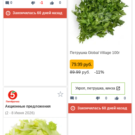
mode_comment
thumb_down
thumb_up
0
-1
0
Закончилась
60
дней назад
Петрушка Global Village 100г
79.99 руб.
89.99
руб.
-11%
Укроп, петрушка, кинза
mode_comment
thumb_down
thumb_up
0
0
0
Акционные предложения
Закончилась
60
дней назад
(2 - 8 Июня 2026)