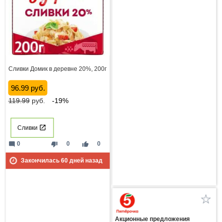
Сливки Домик в деревне 20%, 200г
96.99 руб.
119.99
руб.
-19%
Сливки
mode_comment
thumb_down
thumb_up
0
0
0
Закончилась
60
дней назад
Акционные предложения