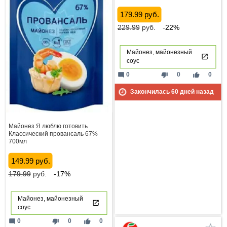
179.99 руб.
229.99
руб.
-22%
Майонез, майонезный
соус
mode_comment
thumb_down
thumb_up
0
0
0
Закончилась
60
дней назад
Майонез Я люблю готовить
Классический провансаль 67%
700мл
149.99 руб.
179.99
руб.
-17%
Майонез, майонезный
соус
mode_comment
thumb_down
thumb_up
0
0
0