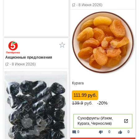
(2 - 8 Июня 2026)
Акционные предложения
(2 - 8 Июня 2026)
Курага
111.99 руб.
139.9
руб.
-20%
Сухофрукты (Изюм,
Курага, Чернослив)
mode_comment
thumb_down
thumb_up
0
0
0