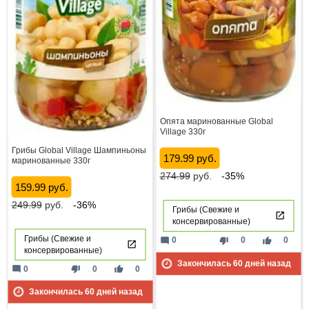
Опята маринованные Global
Village 330г
Грибы Global Village Шампиньоны
179.99 руб.
маринованные 330г
274.99
руб.
-35%
159.99 руб.
249.99
руб.
-36%
Грибы (Свежие и
консервированные)
Грибы (Свежие и
mode_comment
thumb_down
thumb_up
0
0
0
консервированные)
Закончилась
60
дней назад
mode_comment
thumb_down
thumb_up
0
0
0
Закончилась
60
дней назад