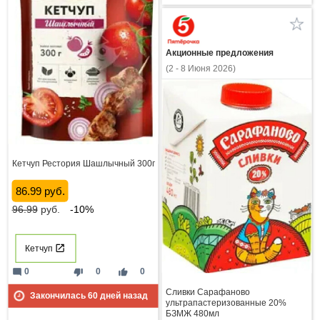
Акционные предложения
(2 - 8 Июня 2026)
Кетчуп Рестория Шашлычный 300г
86.99 руб.
96.99
руб.
-10%
Кетчуп
mode_comment
thumb_down
thumb_up
0
0
0
Сливки Сарафаново
Закончилась
60
дней назад
ультрапастеризованные 20%
БЗМЖ 480мл