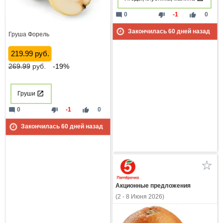
mode_comment
thumb_down
thumb_up
0
-1
0
Закончилась
60
дней назад
Груша Форель
219.99 руб.
269.99
руб.
-19%
Груши
mode_comment
thumb_down
thumb_up
0
-1
0
Закончилась
60
дней назад
Акционные предложения
(2 - 8 Июня 2026)