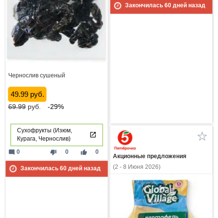
Закончилась
60
дней назад
Чернослив сушеный
49.99 руб.
69.99
руб.
-29%
Сухофрукты (Изюм,
Курага, Чернослив)
mode_comment
thumb_down
thumb_up
0
0
0
Акционные предложения
(2 - 8 Июня 2026)
Закончилась
60
дней назад