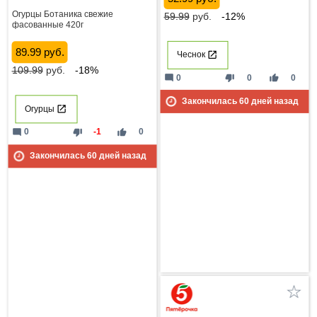
Огурцы Ботаника свежие
59.99
руб.
-12%
фасованные 420г
89.99 руб.
Чеснок
109.99
руб.
-18%
mode_comment
thumb_down
thumb_up
0
0
0
Закончилась
60
дней назад
Огурцы
mode_comment
thumb_down
thumb_up
0
-1
0
Закончилась
60
дней назад