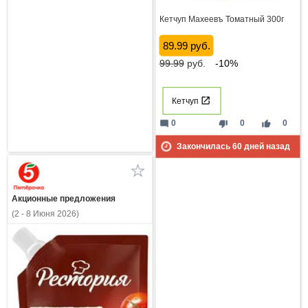
Кетчуп Махеевъ Томатный 300г
89.99 руб.
99.99
руб.
-10%
Кетчуп
mode_comment
thumb_down
thumb_up
0
0
0
Закончилась
60
дней назад
Акционные предложения
(2 - 8 Июня 2026)