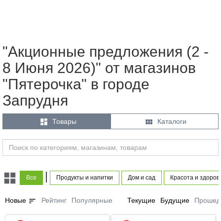
"Акционные предложения (2 -
8 Июня 2026)" от магазинов
"Пятерочка" в городе
Запрудня


Товары
Каталоги
|
Все
Продукты и напитки
Дом и сад
Красота и здоров
sort
Новые
Рейтинг
Популярные
Текущие
Будущие
Прошед