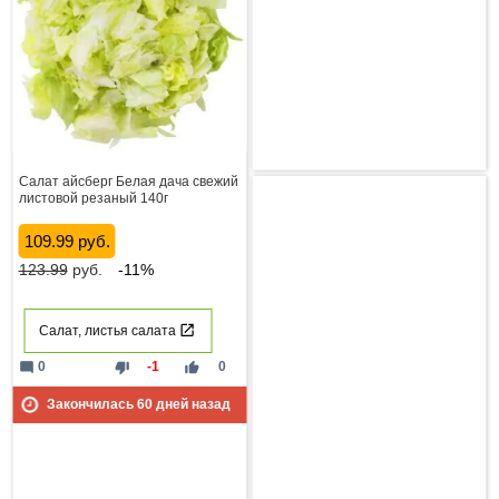
Салат айсберг Белая дача свежий
листовой резаный 140г
109.99 руб.
123.99
руб.
-11%
Салат, листья салата
mode_comment
thumb_down
thumb_up
0
-1
0
Закончилась
60
дней назад