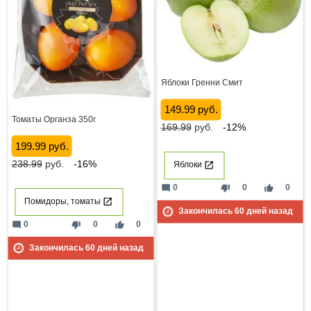
Яблоки Гренни Смит
149.99 руб.
Томаты Органза 350г
169.99
руб.
-12%
199.99 руб.
238.99
руб.
-16%
Яблоки
mode_comment
thumb_down
thumb_up
0
0
0
Помидоры, томаты
Закончилась
60
дней назад
mode_comment
thumb_down
thumb_up
0
0
0
Закончилась
60
дней назад