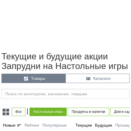
Текущие и будущие акции
Запрудни на Настольные игры


Товары
Каталоги
|
Все
Настольные игры
Продукты и напитки
Дом и сад
sort
Новые
Рейтинг
Популярные
Текущие
Будущие
Прошед