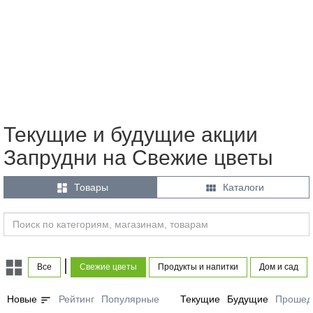
Текущие и будущие акции
Запрудни на Свежие цветы


Товары
Каталоги
|
Все
Свежие цветы
Продукты и напитки
Дом и сад
sort
Новые
Рейтинг
Популярные
Текущие
Будущие
Прошед