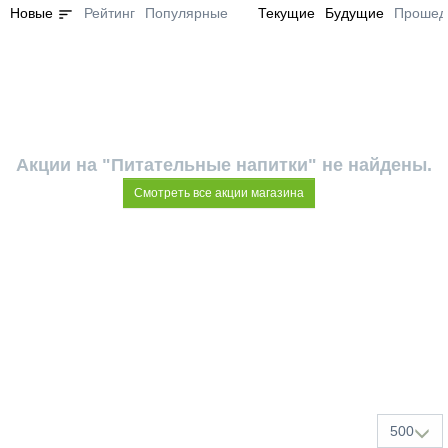
sort
Новые
Рейтинг
Популярные
Текущие
Будущие
Прошед
Акции на "Питательные напитки" не найдены.
Смотреть все акции магазина
500