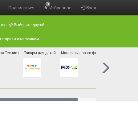
0
Подписаться
Избранное
Вход
 город? Выберите другой
атегориям и магазинам
ая Техника
Товары для детей
Магазины нового формата