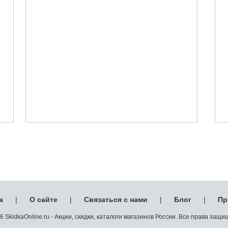
а
|
О сайте
|
Связаться с нами
|
Блог
|
Пр
 SkidkaOnline.ru - Акции, скидки, каталоги магазинов России. Все права защ