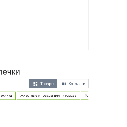
печки


Товары
Каталоги
техника
Животные и товары для питомцев
Товары для новорожденны