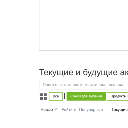
Текущие и будущие а
|
Все
Смеси для выпечки
Продукты 
sort
Новые
Рейтинг
Популярные
Текущие