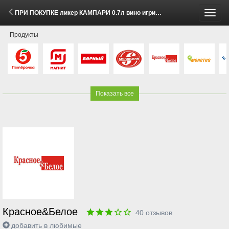
ПРИ ПОКУПКЕ ликер КАМПАРИ 0.7л вино игристое ПРОССИМО белое брют 0.75л со скидкой 400 рублей (2 Июня - 31 Августа 2026)
Пере
Продукты
меню
Показать все
Красное&Белое
40
отзывов
добавить в любимые