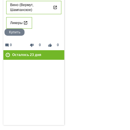
Вино (Вермут,
Шампанское)
Ликеры
Купить
mode_comment
thumb_down
thumb_up
0
0
0
Осталось
23
дня