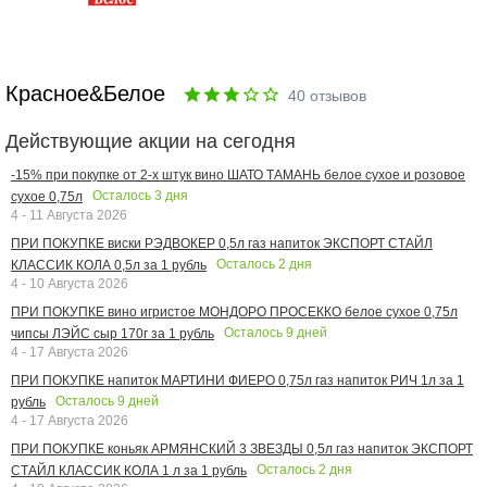
Красное&Белое
40
отзывов
Действующие акции на сегодня
-15% при покупке от 2-х штук вино ШАТО ТАМАНЬ белое сухое и розовое
Осталось
3
дня
сухое 0,75л
4 - 11 Августа 2026
ПРИ ПОКУПКЕ виски РЭДВОКЕР 0,5л газ напиток ЭКСПОРТ СТАЙЛ
Осталось
2
дня
КЛАССИК КОЛА 0,5л за 1 рубль
4 - 10 Августа 2026
ПРИ ПОКУПКЕ вино игристое МОНДОРО ПРОСЕККО белое сухое 0,75л
Осталось
9
дней
чипсы ЛЭЙС сыр 170г за 1 рубль
4 - 17 Августа 2026
ПРИ ПОКУПКЕ напиток МАРТИНИ ФИЕРО 0,75л газ напиток РИЧ 1л за 1
Осталось
9
дней
рубль
4 - 17 Августа 2026
ПРИ ПОКУПКЕ коньяк АРМЯНСКИЙ 3 ЗВЕЗДЫ 0,5л газ напиток ЭКСПОРТ
Осталось
2
дня
СТАЙЛ КЛАССИК КОЛА 1 л за 1 рубль