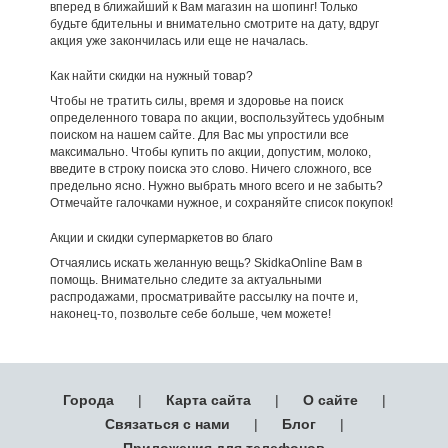
вперед в ближайший к Вам магазин на шопинг! Только
будьте бдительны и внимательно смотрите на дату, вдруг
акция уже закончилась или еще не началась.
Как найти скидки на нужный товар?
Чтобы не тратить силы, время и здоровье на поиск
определенного товара по акции, воспользуйтесь удобным
поиском на нашем сайте. Для Вас мы упростили все
максимально. Чтобы купить по акции, допустим, молоко,
введите в строку поиска это слово. Ничего сложного, все
предельно ясно. Нужно выбрать много всего и не забыть?
Отмечайте галочками нужное, и сохраняйте список покупок!
Акции и скидки супермаркетов во благо
Отчаялись искать желанную вещь? SkidkaOnline Вам в
помощь. Внимательно следите за актуальными
распродажами, просматривайте рассылку на почте и,
наконец-то, позвольте себе больше, чем можете!
Города
|
Карта сайта
|
О сайте
|
Связаться с нами
|
Блог
|