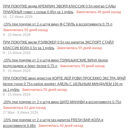
ПРИ ПОКУПКЕ водка КРЕМЛИН ЭВОРД КЛАССИК 0.5л нектар САДЫ
Закончилась
48
дней назад
ПРИДОНЬЯ томат с солью 0.95л за 1 рубль
16 - 22 Июня 2026
-15% при покупке от 2-х штук вино Ф-СТИЛЬ в ассортименте 0.75 л
Закончилась
55
дней назад
9 - 15 Июня 2026
ПРИ ПОКУПКЕ виски РЭДВОКЕР 0.5л газ.напиток ЭКСПОРТ СТАЙЛ
Закончилась
55
дней назад
КЛАССИК КОЛА 0.5л за 1 рубль
9 - 15 Июня 2026
-15% при покупке от 2-х штук вино ГОЛИЦЫНСКИЕ ВИНА белое
Закончилась
55
дней назад
полусладкое и брют белое 0.75 л
9 - 15 Июня 2026
ПРИ ПОКУПКЕ вино игристое КОРТЕ ДЕЙ РОВИ ПРОСЕККО ЭКСТРА ДРАЙ
белое сухое 0.75л набор конфет АДЕЛЬ С ЦЕЛЬНЫМ МИНДАЛЕМ 150 гр
Закончилась
55
дней назад
за 1 рубль
9 - 15 Июня 2026
-20% при покупке от 2-х штук вино ШАТО МАНАВИ в ассортименте 0.75л
Закончилась
62
дня назад
27 Мая - 8 Июня 2026
-15% при покупке от 2-х штук газ.напиток FRESH BAR КОЛА в
Закончилась
40
дней назад
ассортименте 0.48л