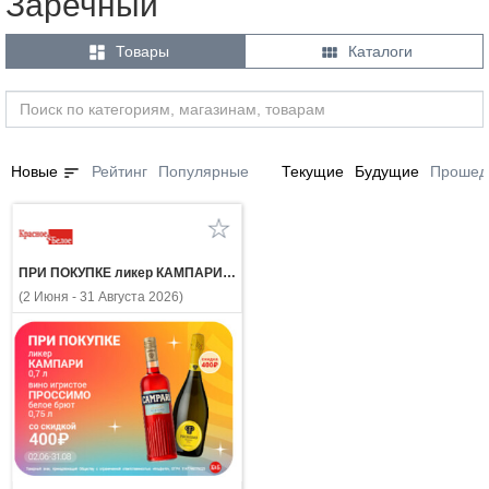
Заречный


Товары
Каталоги
sort
Новые
Рейтинг
Популярные
Текущие
Будущие
Прошед
ПРИ ПОКУПКЕ ликер КАМПАРИ 0.7л вино игристое ПРОССИМО белое брют 0.75л со скидкой 400 рублей
(2 Июня - 31 Августа 2026)