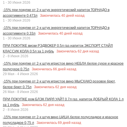
1 - 30 Июня 2026
-15% при покупке от 2-х штук энергетический напиток ТОРНАДО в
Закончилась
40
дней назад
ассортименте 0.473л
1 - 30 Июня 2026
-15% при покупке от 2-х штук энергетический напиток ТОРНАДО в
Закончилась
40
дней назад
ассортименте 0.33л
1 - 30 Июня 2026
ПРИ ПОКУПКЕ виски РЭДВОКЕР 0.5л газ.напиток ЭКСПОРТ СТАЙЛ
Закончилась
62
дня назад
КЛАССИК КОЛА 0.5л за 1 рубль
2 - 8 Июня 2026
-15% при покупке от 2-х штук игристое вино НЕБЛА белое сухое и красное
Закончилась
66
дней назад
полусухое 0.75л
29 Мая - 4 Июня 2026
-15% при покупке от 2-х штук игристое вино МЫСХАКО розовое брют,
Закончилась
62
дня назад
белое брют 0.75л
26 Мая - 8 Июня 2026
ПРИ ПОКУПКЕ ром БЛЭК ПИРЛ УАЙТ 0.7л газ. напиток ДОБРЫЙ КОЛА 1 л
Закончилась
62
дня назад
за 1 рубль
2 - 8 Июня 2026
-15% при покупке от 2-х штук вино ЦИЦА белое полусладкое и красное
Закончилась
69
дней назад
полусладкое 0,75 л