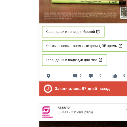
Карандаши и тени для бровей
Кремы-основы, тональные кремы, ВВ-кремы
Карандаши и подводки для глаз
place
mode_comment
thumb_down
thumb_up
0
0
0
Закончилась
67
дней назад
Каталог
(6 Мая - 2 Июня 2026)