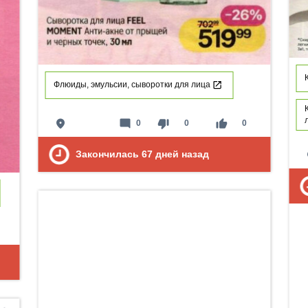
Флюиды, эмульсии, сыворотки для лица
place
mode_comment
thumb_down
thumb_up
0
0
0
p
Закончилась
67
дней назад