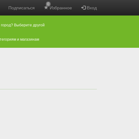
0
Подписаться
Избранное
Вход
 город? Выберите другой
атегориям и магазинам