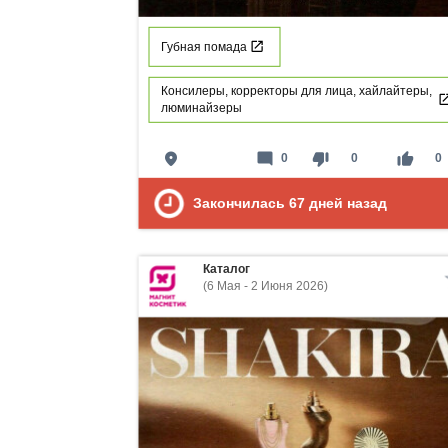
Губная помада
Консилеры, корректоры для лица, хайлайтеры,
люминайзеры
place
mode_comment
thumb_down
thumb_up
0
0
0
Закончилась
67
дней назад
Каталог
(6 Мая - 2 Июня 2026)