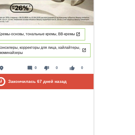
Кремы-основы, тональные кремы, ВВ-кремы
Консилеры, корректоры для лица, хайлайтеры,
люминайзеры
lace
mode_comment
thumb_down
thumb_up
0
0
0
Закончилась
67
дней назад