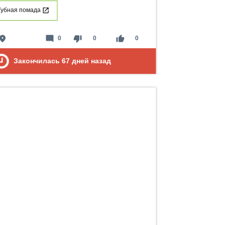
Губная помада
lace
mode_comment
thumb_down
thumb_up
0
0
0
Закончилась
67
дней назад