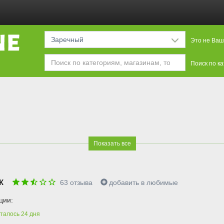
Заречный
Это не Ваш
Поиск по к
Показать все
ик
63
отзыва
добавить в любимые
ции:
талось
24
дня