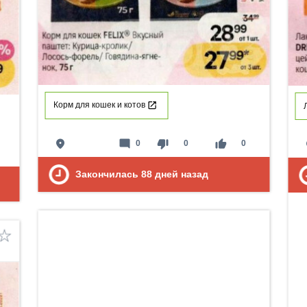
Корм для кошек и котов
place
mode_comment
thumb_down
thumb_up
p
0
0
0
Закончилась
88
дней назад