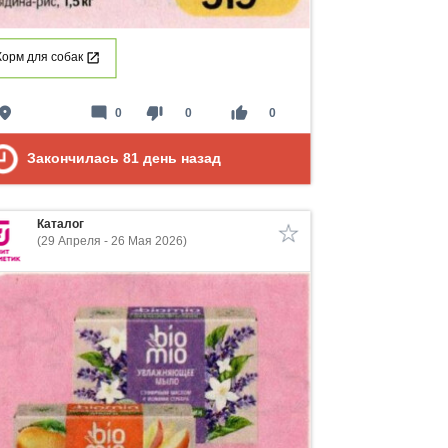
Корм для собак
lace
mode_comment
thumb_down
thumb_up
0
0
0
Закончилась
81
день назад
Каталог
(29 Апреля - 26 Мая 2026)