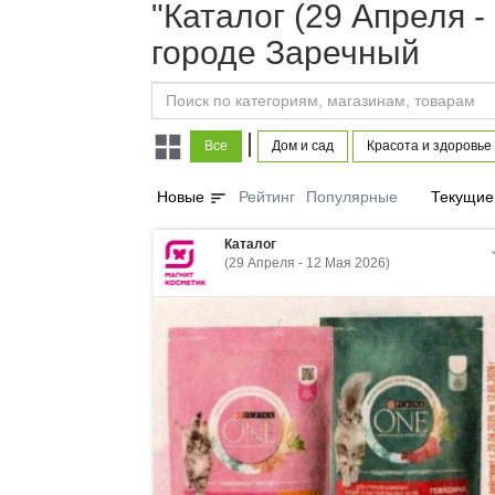
"Каталог (29 Апреля -
городе Заречный
|
Все
Дом и сад
Красота и здоровье
sort
Новые
Рейтинг
Популярные
Текущие
Каталог
(29 Апреля - 12 Мая 2026)