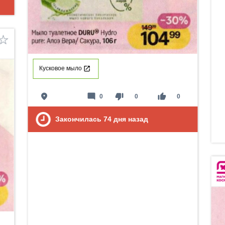
Кусковое мыло
place
mode_comment
thumb_down
thumb_up
0
0
0
Закончилась
74
дня назад