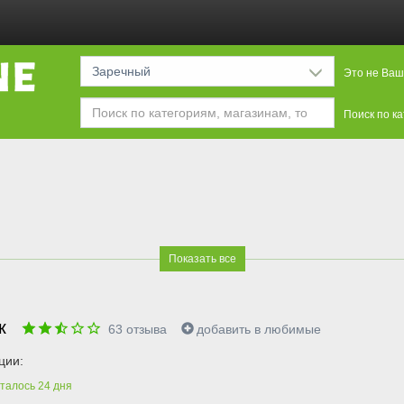
Заречный
Это не Ваш
Поиск по к
Показать все
ик
63
отзыва
добавить в любимые
ции:
талось
24
дня