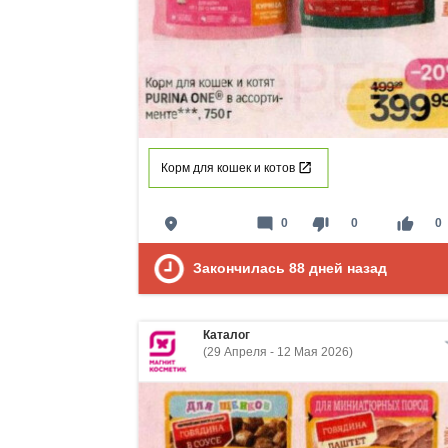
Корм для кошек и котов
place
mode_comment
thumb_down
thumb_up
0
0
0
Закончилась
88
дней назад
Каталог
(29 Апреля - 12 Мая 2026)