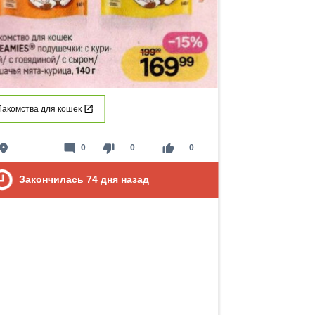
Лакомства для кошек
lace
mode_comment
thumb_down
thumb_up
0
0
0
Закончилась
74
дня назад