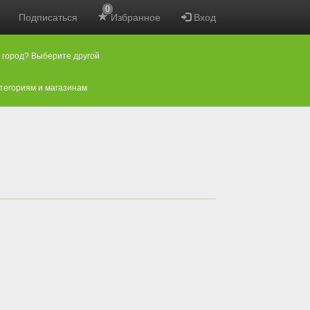
0
Подписаться
Избранное
Вход
 город? Выберите другой
атегориям и магазинам