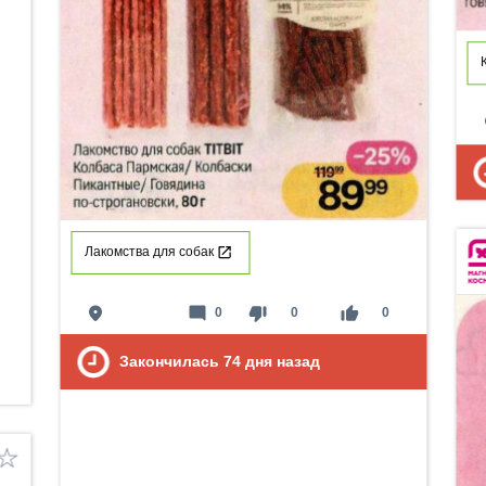
p
Лакомства для собак
place
mode_comment
thumb_down
thumb_up
0
0
0
Закончилась
74
дня назад