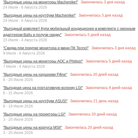
Закончилась
3
дня назад
"Выгодные цены на мониторы Machenike!"
24 Июля - 6 Августа 2026
Закончилась
3
дня назад
"Выгодные цены на ноутбуки Machenike!"
24 Июля - 6 Августа 2026
"Выгодный комплект! Купи мобильный кондиционер в комплекте с оконным
Закончилась
5
дней назад
адаптером Ballu и получи скидку"
15 Июля - 4 Августа 2026
Закончилась
3
дня назад
"Скидка при покупке монитора и мини ПК Tecno!"
9 Июля - 6 Августа 2026
Закончилась
5
дней назад
"Выгодные цены на мониторы AOC и Philips!"
7 Июля - 4 Августа 2026
Закончилась
20
дней назад
"Выгодные цены на наушники Fifine"
6 - 20 Июля 2026
Закончилась
9
дней назад
"Выгодная цена на портативную колонку LG!"
6 - 31 Июля 2026
Закончилась
21
день назад
"Выгодные цены на ноутбуки ASUS!"
6 - 19 Июля 2026
Закончилась
20
дней назад
"Выгодные цены на проекторы LG!"
3 - 20 Июля 2026
Закончилась
20
дней назад
"Выгодные цены на корпуса MSI!"
3 - 20 Июля 2026