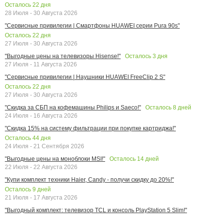
Осталось
22
дня
28 Июля - 30 Августа 2026
"Сервисные привилегии | Смартфоны HUAWEI серии Pura 90s"
Осталось
22
дня
27 Июля - 30 Августа 2026
Осталось
3
дня
"Выгодные цены на телевизоры Hisense!"
27 Июля - 11 Августа 2026
"Сервисные привилегии | Наушники HUAWEI FreeClip 2 S"
Осталось
22
дня
27 Июля - 30 Августа 2026
Осталось
8
дней
"Скидка за СБП на кофемашины Philips и Saeco!"
24 Июля - 16 Августа 2026
"Скидка 15% на систему фильтрации при покупке картриджа!"
Осталось
44
дня
24 Июля - 21 Сентября 2026
Осталось
14
дней
"Выгодные цены на моноблоки MSI!"
22 Июля - 22 Августа 2026
"Купи комплект техники Haier, Candy - получи скидку до 20%!"
Осталось
9
дней
21 Июля - 17 Августа 2026
"Выгодный комплект: телевизор TCL и консоль PlayStation 5 Slim!"