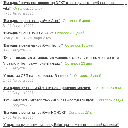
"Выгодный комплект: ирригатор DEXP и электрическая зубная щетка Longa
Осталось
10
дней
Vita!"
4 - 18 Августа 2026
Осталось
8
дней
"Выгодные цены на ноутбуки Acer!"
3 - 16 Августа 2026
Осталось
36
дней
"Выгодные цены на ПК ASUS!"
3 Августа - 13 Сентября 2026
Осталось
15
дней
"Выгодные цены на ноутбуки Tecno!"
3 - 23 Августа 2026
"Купи стиральную и сушильную машины с соединительным элементом
Осталось
23
дня
Midea или Toshiba — получи скидку!"
1 - 31 Августа 2026
Осталось
8
дней
"Скидка за СБП на телевизоры Samsung!"
1 - 16 Августа 2026
Осталось
23
дня
"Выгодная цена на мойку высокого давления Karcher!"
1 - 31 Августа 2026
Осталось
23
дня
"Купи комплект бытовой техники Midea - получи скидку!"
1 - 31 Августа 2026
Осталось
23
дня
"Выгодные цены на ноутбуки HONOR!"
1 - 31 Августа 2026
"Скидка на сушильную машину Beko при покупке стиральной машины!"