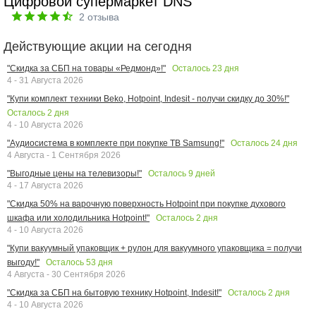
Цифровой супермаркет DNS
2
отзыва
Действующие акции на сегодня
Осталось
23
дня
"Скидка за СБП на товары «Редмонд»!"
4 - 31 Августа 2026
"Купи комплект техники Beko, Hotpoint, Indesit - получи скидку до 30%!"
Осталось
2
дня
4 - 10 Августа 2026
Осталось
24
дня
"Аудиосистема в комплекте при покупке ТВ Samsung!"
4 Августа - 1 Сентября 2026
Осталось
9
дней
"Выгодные цены на телевизоры!"
4 - 17 Августа 2026
"Скидка 50% на варочную поверхность Hotpoint при покупке духового
Осталось
2
дня
шкафа или холодильника Hotpoint!"
4 - 10 Августа 2026
"Купи вакуумный упаковщик + рулон для вакуумного упаковщика = получи
Осталось
53
дня
выгоду!"
4 Августа - 30 Сентября 2026
Осталось
2
дня
"Скидка за СБП на бытовую технику Hotpoint, Indesit!"
4 - 10 Августа 2026