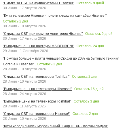
Осталось
9
дней
"Скидка за СБП на аудиосистемы Hisense!"
30 Июля - 17 Августа 2026
"Купи телевизор Hisense - получи скидку на саундбар Hisense!"
Осталось
2
дня
30 Июля - 10 Августа 2026
Осталось
9
дней
"Скидка за СБП при покупке мониторов Hisense"
30 Июля - 17 Августа 2026
Осталось
24
дня
"Выгодные цены на ноутбуки MAIBENBEN!"
29 Июля - 1 Сентября 2026
"Покупай больше – плати меньше! Скидки до 20% на бытовую технику
Осталось
2
дня
Gorenje и Hisense!"
28 Июля - 10 Августа 2026
Осталось
2
дня
"Скидка за СБП на телевизоры Toshiba!"
28 Июля - 10 Августа 2026
Осталось
16
дней
"Выгодные цены на телевизоры Hisense!"
28 Июля - 24 Августа 2026
Осталось
3
дня
"Выгодные цены на телевизоры Toshiba!"
28 Июля - 11 Августа 2026
Осталось
2
дня
"Скидка за СБП на телевизоры Hisense!"
28 Июля - 10 Августа 2026
"Купи холодильник и морозильный шкаф DEXP - получи скидку!"