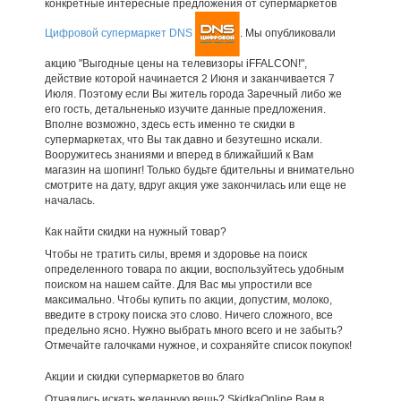
конкретные интересные предложения от супермаркетов
Цифровой супермаркет DNS
. Мы опубликовали
акцию "Выгодные цены на телевизоры iFFALCON!",
действие которой начинается 2 Июня и заканчивается 7
Июля. Поэтому если Вы житель города Заречный либо же
его гость, детальненько изучите данные предложения.
Вполне возможно, здесь есть именно те скидки в
супермаркетах, что Вы так давно и безутешно искали.
Вооружитесь знаниями и вперед в ближайший к Вам
магазин на шопинг! Только будьте бдительны и внимательно
смотрите на дату, вдруг акция уже закончилась или еще не
началась.
Как найти скидки на нужный товар?
Чтобы не тратить силы, время и здоровье на поиск
определенного товара по акции, воспользуйтесь удобным
поиском на нашем сайте. Для Вас мы упростили все
максимально. Чтобы купить по акции, допустим, молоко,
введите в строку поиска это слово. Ничего сложного, все
предельно ясно. Нужно выбрать много всего и не забыть?
Отмечайте галочками нужное, и сохраняйте список покупок!
Акции и скидки супермаркетов во благо
Отчаялись искать желанную вещь? SkidkaOnline Вам в