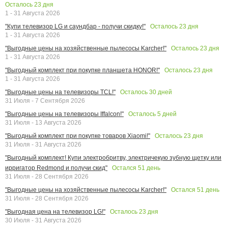
Осталось
23
дня
1 - 31 Августа 2026
Осталось
23
дня
"Купи телевизор LG и саундбар - получи скидку!"
1 - 31 Августа 2026
Осталось
23
дня
"Выгодные цены на хозяйственные пылесосы Karcher!"
1 - 31 Августа 2026
Осталось
23
дня
"Выгодный комплект при покупке планшета HONOR!"
1 - 31 Августа 2026
Осталось
30
дней
"Выгодные цены на телевизоры TCL!"
31 Июля - 7 Сентября 2026
Осталось
5
дней
"Выгодные цены на телевизоры Iffalcon!"
31 Июля - 13 Августа 2026
Осталось
23
дня
"Выгодный комплект при покупке товаров Xiaomi!"
31 Июля - 31 Августа 2026
"Выгодный комплект! Купи электробритву, электричекую зубную щетку или
Остался
51
день
ирригатор Redmond и получи скид"
31 Июля - 28 Сентября 2026
Остался
51
день
"Выгодные цены на хозяйственные пылесосы Karcher!"
31 Июля - 28 Сентября 2026
Осталось
23
дня
"Выгодная цена на телевизор LG!"
30 Июля - 31 Августа 2026