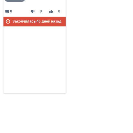
mode_comment
thumb_down
thumb_up
0
0
0
Закончилась
46
дней назад