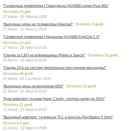
"Сервисные привилегии | Смартфоны HUAWEI серии Pura 90s"
Осталось
24
дня
27 Июля - 30 Августа 2026
Осталось
5
дней
"Выгодные цены на телевизоры Hisense!"
27 Июля - 11 Августа 2026
"Сервисные привилегии | Наушники HUAWEI FreeClip 2 S"
Осталось
24
дня
27 Июля - 30 Августа 2026
Осталось
10
дней
"Скидка за СБП на кофемашины Philips и Saeco!"
24 Июля - 16 Августа 2026
"Скидка 15% на систему фильтрации при покупке картриджа!"
Осталось
46
дней
24 Июля - 21 Сентября 2026
Осталось
16
дней
"Выгодные цены на моноблоки MSI!"
22 Июля - 22 Августа 2026
"Купи комплект техники Haier, Candy - получи скидку до 20%!"
Осталось
11
дней
21 Июля - 17 Августа 2026
"Выгодный комплект: телевизор TCL и консоль PlayStation 5 Slim!"
Осталось
4
дня
21 Июля - 10 Августа 2026