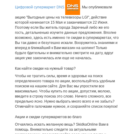
Цифровой супермаркет DNS
. Мы опубликовали
акцию "Выгодные цены на телевизоры LG!", действие
которой начинается 15 Мая и заканчивается 22 Июня.
Поэтому если Вы житель города Заречный либо же его
гость, детальненько изучите данные предложения. Вполне
возможно, здесь есть именно те скидки в супермаркетах, что
Вы так давно и безутешно искали. Вооружитесь знаниями и
вперед в ближайший к Вам магазин на шопинг! Только
будьте бдительны и внимательно смотрите на дату, вдруг
акция уже закончилась или еще не началась.
Как найти скидки на нужный товар?
Чтобы не тратить силы, время и здоровье на поиск
определенного товара по акции, воспользуйтесь удобным
поиском на нашем сайте. Для Вас мы упростили все
максимально. Чтобы купить по акции, допустим, молоко,
введите в строку поиска это слово. Ничего сложного, все
предельно ясно. Нужно выбрать много всего и не забыть?
Отмечайте галочками нужное, и сохраняйте список покупок!
Акции и скидки супермаркетов во благо
Отчаялись искать желанную вещь? SkidkaOnline Вам в
помощь. Внимательно следите за актуальными