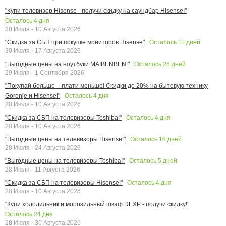
"Купи телевизор Hisense - получи скидку на саундбар Hisense!"
Осталось
4
дня
30 Июля - 10 Августа 2026
Осталось
11
дней
"Скидка за СБП при покупке мониторов Hisense"
30 Июля - 17 Августа 2026
Осталось
26
дней
"Выгодные цены на ноутбуки MAIBENBEN!"
29 Июля - 1 Сентября 2026
"Покупай больше – плати меньше! Скидки до 20% на бытовую технику
Осталось
4
дня
Gorenje и Hisense!"
28 Июля - 10 Августа 2026
Осталось
4
дня
"Скидка за СБП на телевизоры Toshiba!"
28 Июля - 10 Августа 2026
Осталось
18
дней
"Выгодные цены на телевизоры Hisense!"
28 Июля - 24 Августа 2026
Осталось
5
дней
"Выгодные цены на телевизоры Toshiba!"
28 Июля - 11 Августа 2026
Осталось
4
дня
"Скидка за СБП на телевизоры Hisense!"
28 Июля - 10 Августа 2026
"Купи холодильник и морозильный шкаф DEXP - получи скидку!"
Осталось
24
дня
28 Июля - 30 Августа 2026