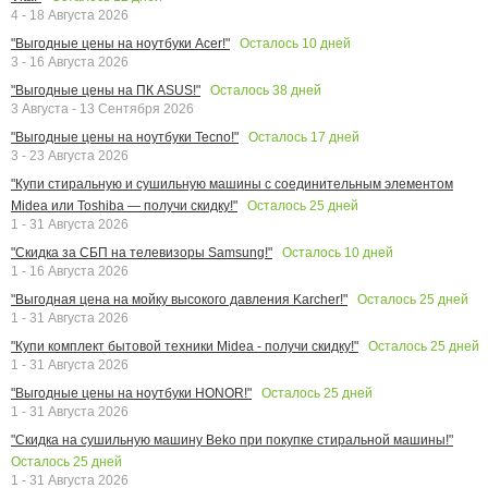
4 - 18 Августа 2026
Осталось
10
дней
"Выгодные цены на ноутбуки Acer!"
3 - 16 Августа 2026
Осталось
38
дней
"Выгодные цены на ПК ASUS!"
3 Августа - 13 Сентября 2026
Осталось
17
дней
"Выгодные цены на ноутбуки Tecno!"
3 - 23 Августа 2026
"Купи стиральную и сушильную машины с соединительным элементом
Осталось
25
дней
Midea или Toshiba — получи скидку!"
1 - 31 Августа 2026
Осталось
10
дней
"Скидка за СБП на телевизоры Samsung!"
1 - 16 Августа 2026
Осталось
25
дней
"Выгодная цена на мойку высокого давления Karcher!"
1 - 31 Августа 2026
Осталось
25
дней
"Купи комплект бытовой техники Midea - получи скидку!"
1 - 31 Августа 2026
Осталось
25
дней
"Выгодные цены на ноутбуки HONOR!"
1 - 31 Августа 2026
"Скидка на сушильную машину Beko при покупке стиральной машины!"
Осталось
25
дней
1 - 31 Августа 2026