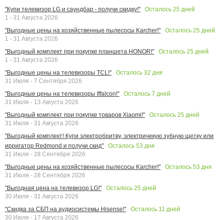
Осталось
25
дней
"Купи телевизор LG и саундбар - получи скидку!"
1 - 31 Августа 2026
Осталось
25
дней
"Выгодные цены на хозяйственные пылесосы Karcher!"
1 - 31 Августа 2026
Осталось
25
дней
"Выгодный комплект при покупке планшета HONOR!"
1 - 31 Августа 2026
Осталось
32
дня
"Выгодные цены на телевизоры TCL!"
31 Июля - 7 Сентября 2026
Осталось
7
дней
"Выгодные цены на телевизоры Iffalcon!"
31 Июля - 13 Августа 2026
Осталось
25
дней
"Выгодный комплект при покупке товаров Xiaomi!"
31 Июля - 31 Августа 2026
"Выгодный комплект! Купи электробритву, электричекую зубную щетку или
Осталось
53
дня
ирригатор Redmond и получи скид"
31 Июля - 28 Сентября 2026
Осталось
53
дня
"Выгодные цены на хозяйственные пылесосы Karcher!"
31 Июля - 28 Сентября 2026
Осталось
25
дней
"Выгодная цена на телевизор LG!"
30 Июля - 31 Августа 2026
Осталось
11
дней
"Скидка за СБП на аудиосистемы Hisense!"
30 Июля - 17 Августа 2026