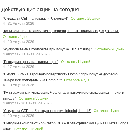
Действующие акции на сегодня
Осталось
25
дней
"Скидка за СБП на товары «Редмонд»!"
4 - 31 Августа 2026
"Купи комплект техники Beko, Hotpoint, Indesit - получи скидку до 30%!"
Осталось
4
дня
4 - 10 Августа 2026
Осталось
26
дней
"Аудиосистема в комплекте при покупке ТВ Samsung!"
4 Августа - 1 Сентября 2026
Осталось
11
дней
"Выгодные цены на телевизоры!"
4 - 17 Августа 2026
"Скидка 50% на варочную поверхность Hotpoint при покупке духового
Осталось
4
дня
шкафа или холодильника Hotpoint!"
4 - 10 Августа 2026
"Купи вакуумный упаковщик + рулон для вакуумного упаковщика = получи
Осталось
55
дней
выгоду!"
4 Августа - 30 Сентября 2026
Осталось
4
дня
"Скидка за СБП на бытовую технику Hotpoint, Indesit!"
4 - 10 Августа 2026
"Выгодный комплект: ирригатор DEXP и электрическая зубная щетка Longa
Осталось
12
дней
Vita!"