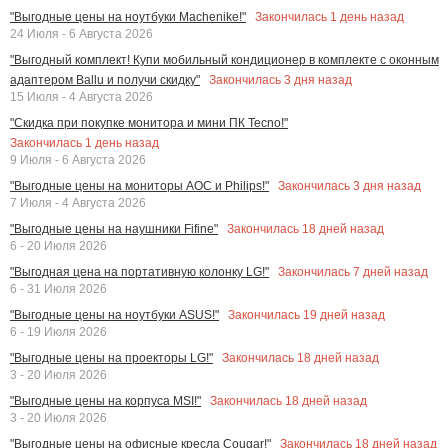
Закончилась
1
день назад
"Выгодные цены на ноутбуки Machenike!"
24 Июля - 6 Августа 2026
"Выгодный комплект! Купи мобильный кондиционер в комплекте с оконным
Закончилась
3
дня назад
адаптером Ballu и получи скидку"
15 Июля - 4 Августа 2026
"Скидка при покупке монитора и мини ПК Tecno!"
Закончилась
1
день назад
9 Июля - 6 Августа 2026
Закончилась
3
дня назад
"Выгодные цены на мониторы AOC и Philips!"
7 Июля - 4 Августа 2026
Закончилась
18
дней назад
"Выгодные цены на наушники Fifine"
6 - 20 Июля 2026
Закончилась
7
дней назад
"Выгодная цена на портативную колонку LG!"
6 - 31 Июля 2026
Закончилась
19
дней назад
"Выгодные цены на ноутбуки ASUS!"
6 - 19 Июля 2026
Закончилась
18
дней назад
"Выгодные цены на проекторы LG!"
3 - 20 Июля 2026
Закончилась
18
дней назад
"Выгодные цены на корпуса MSI!"
3 - 20 Июля 2026
Закончилась
18
дней назад
"Выгодные цены на офисные кресла Cougar!"