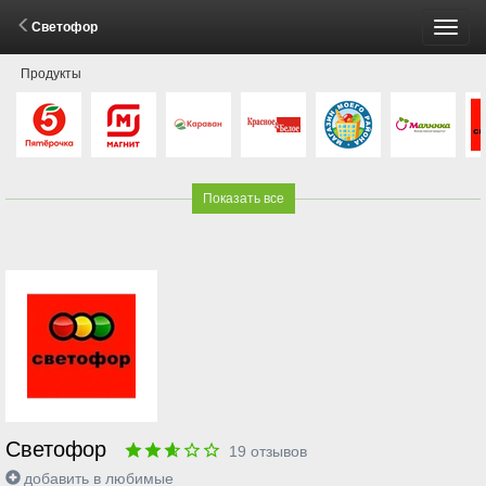
Светофор
Пере
Продукты
меню
Показать все
Светофор
19
отзывов
добавить в любимые