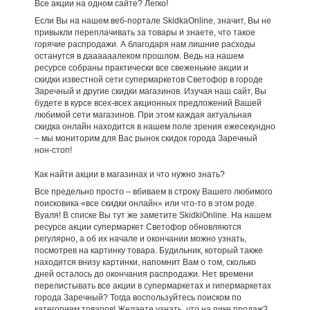
Все акции на одном сайте? Легко!
Если Вы на нашем веб-портале SkidkaOnline, значит, Вы не
привыкли переплачивать за товары и знаете, что такое
горячие распродажи. А благодаря нам лишние расходы
останутся в даааааалеком прошлом. Ведь на нашем
ресурсе собраны практически все свеженькие акции и
скидки известной сети супермаркетов Светофор в городе
Заречный и другие скидки магазинов. Изучая наш сайт, Вы
будете в курсе всех-всех акционных предложений Вашей
любимой сети магазинов. При этом каждая актуальная
скидка онлайн находится в нашем поле зрения ежесекундно
– мы мониторим для Вас рынок скидок города Заречный
нон-стоп!
Как найти акции в магазинах и что нужно знать?
Все предельно просто – вбиваем в строку Вашего любимого
поисковика «все скидки онлайн» или что-то в этом роде.
Вуаля! В списке Вы тут же заметите SkidkiOnline. На нашем
ресурсе акции супермаркет Светофор обновляются
регулярно, а об их начале и окончании можно узнать,
посмотрев на картинку товара. Будильник, который также
находится внизу картинки, напомнит Вам о том, сколько
дней осталось до окончания распродажи. Нет времени
перелистывать все акции в супермаркетах и гипермаркетах
города Заречный? Тогда воспользуйтесь поиском по
категориям товаров! Желаете узнать, что на пике продаж?