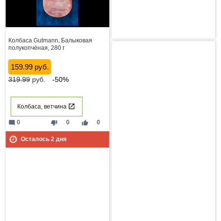
Колбаса Gutmann, Балыковая
полукопчёная, 280 г
159.99 руб.
319.99
руб.
-50%
Колбаса, ветчина
mode_comment
thumb_down
thumb_up
0
0
0
Осталось
2
дня