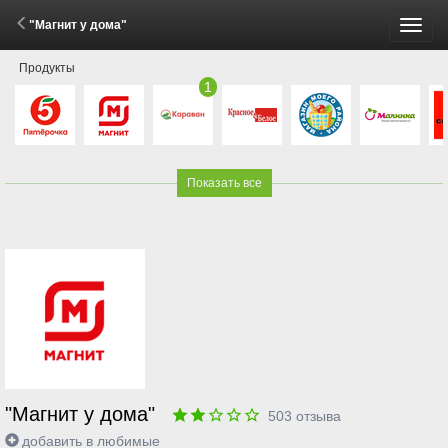
"Магнит у дома"
Пере
Продукты
меню
1
Показать все
"Магнит у дома"
503
отзыва
добавить в любимые