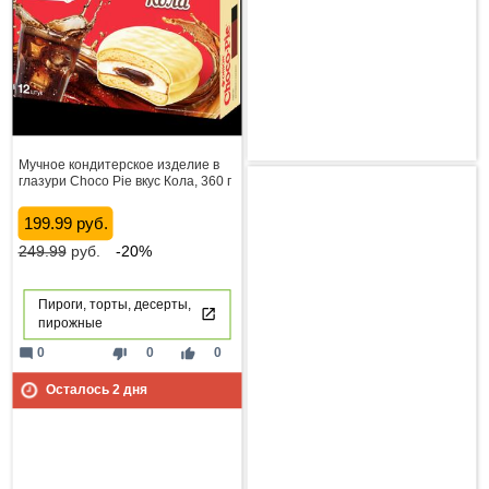
Мучное кондитерское изделие в
глазури Choco Pie вкус Кола, 360 г
199.99 руб.
249.99
руб.
-20%
Пироги, торты, десерты,
пирожные
mode_comment
thumb_down
thumb_up
0
0
0
Осталось
2
дня