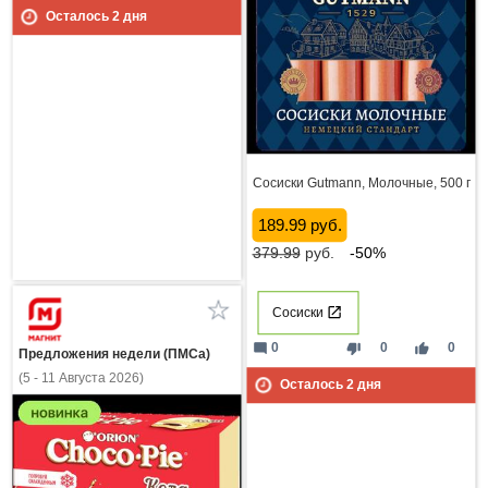
Осталось
2
дня
Сосиски Gutmann, Молочные, 500 г
189.99 руб.
379.99
руб.
-50%
Сосиски
mode_comment
thumb_down
thumb_up
0
0
0
Предложения недели (ПМСа)
(5 - 11 Августа 2026)
Осталось
2
дня