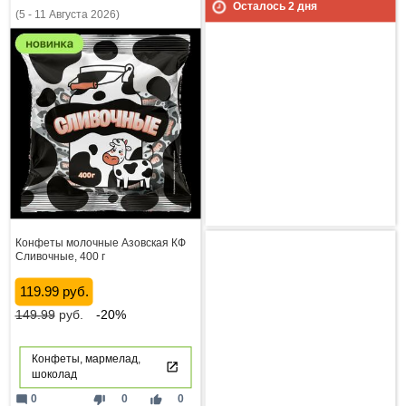
Осталось
2
дня
(5 - 11 Августа 2026)
Конфеты молочные Азовская КФ
Сливочные, 400 г
119.99 руб.
149.99
руб.
-20%
Конфеты, мармелад,
шоколад
mode_comment
thumb_down
thumb_up
0
0
0