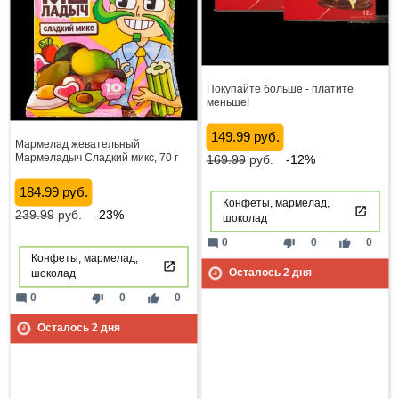
Покупайте больше - платите
меньше!
149.99 руб.
Мармелад жевательный
Мармеладыч Сладкий микс, 70 г
169.99
руб.
-12%
184.99 руб.
Конфеты, мармелад,
239.99
руб.
-23%
шоколад
mode_comment
thumb_down
thumb_up
0
0
0
Конфеты, мармелад,
Осталось
2
дня
шоколад
mode_comment
thumb_down
thumb_up
0
0
0
Осталось
2
дня