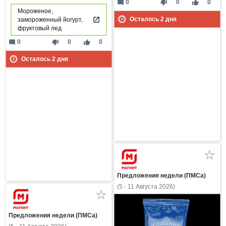
mode_comment
thumb_down
thumb_up
0
0
0
Мороженое,
Осталось
2
дня
замороженный йогурт,
фруктовый лед
mode_comment
thumb_down
thumb_up
0
0
0
Осталось
2
дня
Предложения недели (ПМСа)
(5 - 11 Августа 2026)
Предложения недели (ПМСа)