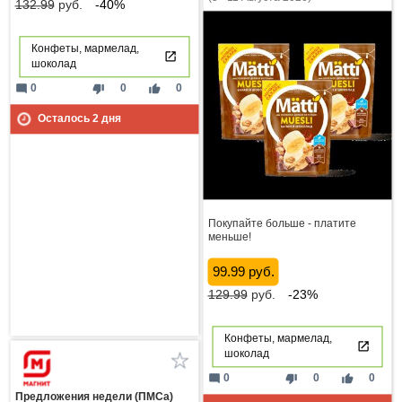
132.99
руб.
-40%
Конфеты, мармелад,
шоколад
mode_comment
thumb_down
thumb_up
0
0
0
Осталось
2
дня
Покупайте больше - платите
меньше!
99.99 руб.
129.99
руб.
-23%
Конфеты, мармелад,
шоколад
mode_comment
thumb_down
thumb_up
0
0
0
Предложения недели (ПМСа)