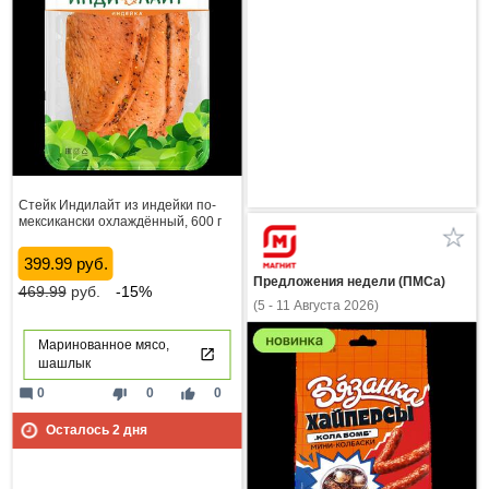
Стейк Индилайт из индейки по-
мексикански охлаждённый, 600 г
399.99 руб.
Предложения недели (ПМСа)
469.99
руб.
-15%
(5 - 11 Августа 2026)
Маринованное мясо,
шашлык
mode_comment
thumb_down
thumb_up
0
0
0
Осталось
2
дня