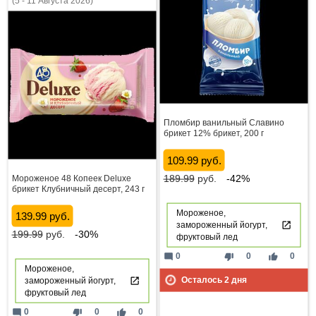
(5 - 11 Августа 2026)
Пломбир ванильный Славино
брикет 12% брикет, 200 г
109.99 руб.
189.99
руб.
-42%
Мороженое 48 Копеек Deluxe
брикет Клубничный десерт, 243 г
Мороженое,
139.99 руб.
замороженный йогурт,
199.99
руб.
-30%
фруктовый лед
mode_comment
thumb_down
thumb_up
0
0
0
Мороженое,
Осталось
2
дня
замороженный йогурт,
фруктовый лед
mode_comment
thumb_down
thumb_up
0
0
0