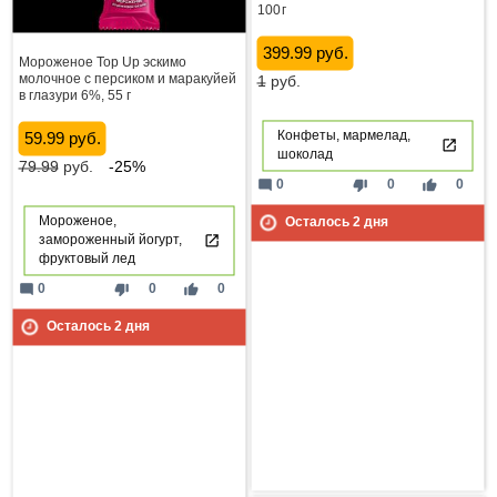
100 г
399.99 руб.
Мороженое Top Up эскимо
молочное с персиком и маракуйей
1
руб.
в глазури 6%, 55 г
Конфеты, мармелад,
59.99 руб.
шоколад
79.99
руб.
-25%
mode_comment
thumb_down
thumb_up
0
0
0
Мороженое,
Осталось
2
дня
замороженный йогурт,
фруктовый лед
mode_comment
thumb_down
thumb_up
0
0
0
Осталось
2
дня