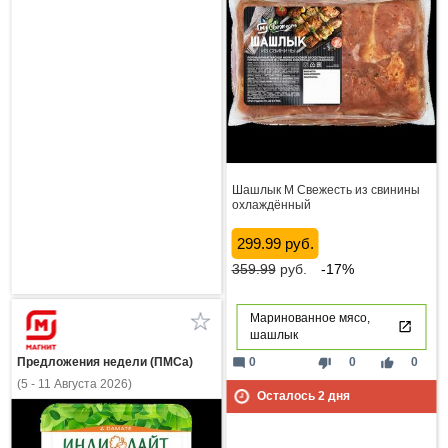
Шашлык М Свежесть из свинины
охлаждённый
299.99 руб.
359.99
руб.
-17%
Маринованное мясо,
шашлык
Предложения недели (ПМСа)
mode_comment
thumb_down
thumb_up
0
0
0
(5 - 11 Августа 2026)
Осталось
2
дня