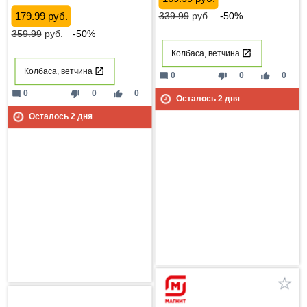
179.99 руб.
339.99
руб.
-50%
359.99
руб.
-50%
Колбаса, ветчина
Колбаса, ветчина
mode_comment
thumb_down
thumb_up
0
0
0
mode_comment
thumb_down
thumb_up
0
0
0
Осталось
2
дня
Осталось
2
дня