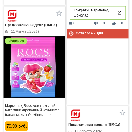
Конфеты, мармелад,
шоколад
mode_comment
thumb_down
thumb_up
0
0
0
Предложения недели (ПМСа)
(5 - 11 Августа 2026)
Осталось
2
дня
Мармелад Rocs жевательный
витаминизированный клубника/
банан малина/клубника, 60 г
Предложения недели (ПМСа)
79.99 руб.
(5 - 11 Августа 2026)