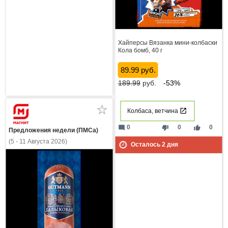
Хайперсы Вязанка мини-колбаски
Кола бомб, 40 г
89.99 руб.
189.99
руб.
-53%
Колбаса, ветчина
mode_comment
thumb_down
thumb_up
0
0
0
Предложения недели (ПМСа)
(5 - 11 Августа 2026)
Осталось
2
дня