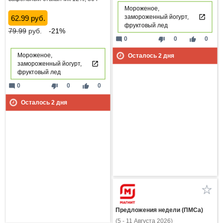
Мороженое,
замороженный йогурт,
62.99 руб.
фруктовый лед
79.99
руб.
-21%
mode_comment
thumb_down
thumb_up
0
0
0
Мороженое,
Осталось
2
дня
замороженный йогурт,
фруктовый лед
mode_comment
thumb_down
thumb_up
0
0
0
Осталось
2
дня
Предложения недели (ПМСа)
(5 - 11 Августа 2026)