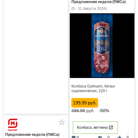
Предложения недели (ПМСа)
(5 - 11 Августа 2026)
Колбаса Gutmann, Кёльн
сырокопчёная, 220 г
199.99 руб.
399.99
руб.
-50%
Колбаса, ветчина
Предложения недели (ПМСа)
mode_comment
thumb_down
thumb_up
0
0
0