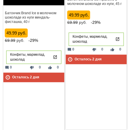
молочном шоколаде из нуги, 45 г
Батончик Brand Ice в молочном
49.99 руб.
шоколаде из нуги миндаль-
фисташка, 40 г
69.99
руб.
-29%
49.99 руб.
Конфеты, мармелад,
69.99
руб.
-29%
шоколад
mode_comment
thumb_down
thumb_up
0
0
0
Конфеты, мармелад,
Осталось
2
дня
шоколад
mode_comment
thumb_down
thumb_up
0
0
0
Осталось
2
дня