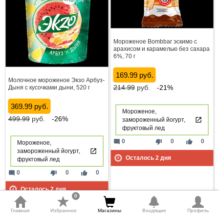
Мороженое Bombbar эскимо с
арахисом и карамелью без сахара
6%, 70 г
169.99 руб.
Молочное мороженое Экзо Арбуз-
214.99
руб.
-21%
Дыня с кусочками дыни, 520 г
369.99 руб.
Мороженое,
499.99
руб.
-26%
замороженный йогурт,
фруктовый лед
mode_comment
thumb_down
thumb_up
0
0
0
Мороженое,
замороженный йогурт,
Осталось
2
дня
фруктовый лед
mode_comment
thumb_down
thumb_up
0
0
0
Осталось
2
дня
0
Главная
Избранное
Магазины
Входящие
Профиль