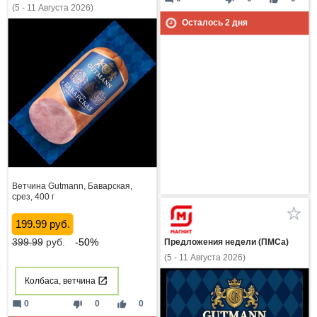
(5 - 11 Августа 2026)
Осталось
2
дня
Ветчина Gutmann, Баварская,
срез, 400 г
199.99 руб.
399.99
руб.
-50%
Предложения недели (ПМСа)
(5 - 11 Августа 2026)
Колбаса, ветчина
mode_comment
thumb_down
thumb_up
0
0
0