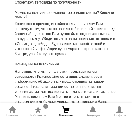
Отсортируйте товары по популярности!
Можно на почту информацию про онлайн скидки? Конечно,
можно!
Кроме всего прочего, мы обязательно пришлем Вам
весточку о том, что скоро начало той или иной акции города
Заречный – для этого Вам нужно быть подписанными на
нашу рассылку. Убедитесь, что наши послания не попали в
«Спам», ведь обидно будет лишиться такой важной и
интересной инфы. Акции супермаркетов пролетают очень
быстро, успейте купить нужное!
Почему мы не всесильные
Напомним, что мы не являемся представителем
супермаркет Красное&Белое, а лишь аккумулируем
информацию об акционных предложениях на нашем
ресурсе. Также за магазином остается право менять
условия акции, контролировать наличие товара и так далее.
Мы лишь помогаем Вам быстро отыскать скидки и
распродажи в любимом супермаркете, экономим Ваше
0
время, и, конечно же, деньги. Поэтому обо всех серьезных
проколах в конкретных магазинах сообщайте напрямую
Главная
Избранное
Магазины
Входящие
Профиль
администрации сети, так как мы, к сожалению, никак не
сможем повлиять на ситуацию.