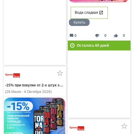
Вода сладкая
Купить
mode_comment
thumb_down
thumb_up
0
0
0
Осталось
60
дней
-15% при покупке от 2-х штук энергетический напиток ТОРНАДО в ассортимент 0,33л
(28 Июля - 4 Октября 2026)