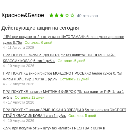
Красное&Белое
40
отзывов
Действующие акции на сегодня
-15% при покупке от 2-х штук вино ШАТО ТАМАНЬ белое сухое и розовое
Осталось
6
дней
сухое 0,75л
4 - 11 Августа 2026
ПРИ ПОКУПКЕ виски РЭДВОКЕР 0,5л газ напиток ЭКСПОРТ СТАЙЛ
Осталось
5
дней
КЛАССИК КОЛА 0,5л за 1 рубль
4 - 10 Августа 2026
ПРИ ПОКУПКЕ вино игристое МОНДОРО ПРОСЕККО белое сухое 0,75л
Осталось
12
дней
чипсы ЛЭЙС сыр 170г за 1 рубль
4 - 17 Августа 2026
ПРИ ПОКУПКЕ напиток МАРТИНИ ФИЕРО 0,75л газ напиток РИЧ 1л за 1
Осталось
12
дней
рубль
4 - 17 Августа 2026
ПРИ ПОКУПКЕ коньяк АРМЯНСКИЙ 3 ЗВЕЗДЫ 0,5л газ напиток ЭКСПОРТ
Осталось
5
дней
СТАЙЛ КЛАССИК КОЛА 1 л за 1 рубль
4 - 10 Августа 2026
-15% при покупке от 2-х штук газ напиток FRESH BAR КОЛА в