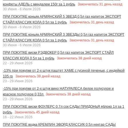
Закончилась
31
день назад
конфеты АДЕЛЬ с миндалем 150г за 1 рубль
30 Июня - 6 Июля 2026
ПРИ ПОКУПКЕ коньяк АРМЯНСКИЙ 5 ЗВЕЗД 0,5л газ напиток ЭКСПОРТ
Закончилась
31
день назад
СТАЙЛ КЛАССИК КОЛА 0,5л за 1 рубль
30 Июня - 6 Июля 2026
ПРИ ПОКУПКЕ коньяк АРМЯНСКИЙ 3 ЗВЕЗДЫ 0,5л газ напиток ЭКСПОРТ
Закончилась
31
день назад
СТАЙЛ КЛАССИК КОЛА 0,5л за 1 рубль
30 Июня - 6 Июля 2026
ПРИ ПОКУПКЕ виски РЭДВОКЕР 0,5л газ напиток ЭКСПОРТ СТАЙЛ
Закончилась
38
дней назад
КЛАССИК КОЛА 0,5л за 1 рубль
22 - 29 Июня 2026
-13% при покупке от 2-х штук паштет ХАМЕ с гусиной печенью, с индейкой
Закончилась
38
дней назад
105 гр
23 - 29 Июня 2026
-15% при покупке от 2-х штук вино НАТУРАЛЕСА белое полусухое и
Закончилась
38
дней назад
красное полусухое 0,33л
23 - 29 Июня 2026
ПРИ ПОКУПКЕ виски ФОУЛЕРС 0.7л сок САДЫ ПРИДОНЬЯ яблоко 1л за 1
Закончилась
45
дней назад
рубль
16 - 22 Июня 2026
ПРИ ПОКУПКЕ водка КРЕМЛИН ЭВОРД КЛАССИК 0.5л нектар САДЫ