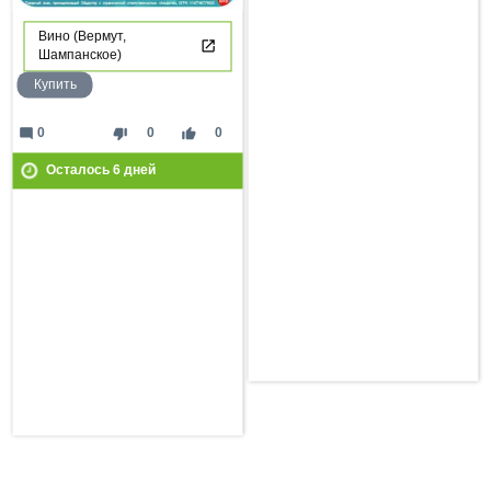
Вино (Вермут,
Шампанское)
Купить
mode_comment
thumb_down
thumb_up
0
0
0
Осталось
6
дней