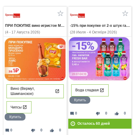
ПРИ ПОКУПКЕ вино игристое МОНДОРО ПРОСЕККО белое сухое 0,75л чипсы ЛЭЙС сыр 170г за 1 рубль
-15% при покупке от 2-х штук газ напиток FRESH BAR в ассортимент 0,48л
(4 - 17 Августа 2026)
(28 Июля - 4 Октября 2026)
Вино (Вермут,
Вода сладкая
Шампанское)
Купить
Чипсы
mode_comment
thumb_down
thumb_up
0
0
0
Купить
Осталось
60
дней
mode_comment
thumb_down
thumb_up
0
0
0