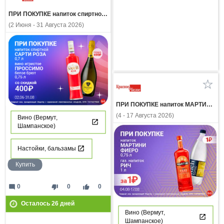
ПРИ ПОКУПКЕ напиток спиртной САРТИ РОЗА 0.7л вино игристое ПРОССИМО белое брют со скидкой 400 рублей
(2 Июня - 31 Августа 2026)
ПРИ ПОКУПКЕ напиток МАРТИНИ ФИЕРО 0,75л газ напиток РИЧ 1л за 1 рубль
(4 - 17 Августа 2026)
Вино (Вермут,
Шампанское)
Настойки, бальзамы
Купить
mode_comment
thumb_down
thumb_up
0
0
0
Осталось
26
дней
Вино (Вермут,
Шампанское)