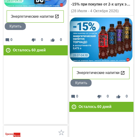
-15% при покупке от 2-х штук энергетический напиток ТОРНАДО в ассортимент 0,473л
(28 Июля - 4 Октября 2026)
Энергетические напитки
Купить
mode_comment
thumb_down
thumb_up
0
0
0
Осталось
60
дней
Энергетические напитки
Купить
mode_comment
thumb_down
thumb_up
0
0
0
Осталось
60
дней