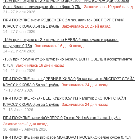
-15% при покупке от 2-х штук вино игристое ГРАФ ВОРОНЦОВ розовое
Закончилась
10
дней назад
брют. белое полусладкое, белое брют 0,75л
21 - 27 Июля 2026
ПРИ ПОКУПКЕ виски РЭДВОКЕР 0,5л газ. напиток ЭКСПОРТ СТАЙЛ
Закончилась
10
дней назад
КЛАССИК КОЛА 0,5л за 1 рубль
14 - 27 Июля 2026
-15% при покупке от 2-х штук вино НЕБЛА белое сухое и красное
Закончилась
16
дней назад
полусухое 0,75л
14 - 21 Июля 2026
-15% при покупке от 2-х штук вино безалк. БОН НОВЕЛЬ в ассортименте
Закончилась
16
дней назад
0,75л
14 - 21 Июля 2026
ПРИ ПОКУПКЕ коньяк ДРЕВНЯЯ ХИВА 0,5л газ напиток ЭКСПОРТ СТАЙЛ
Закончилась
24
дня назад
КЛАССИК КОЛА 0,5л за 1 рубль
7 - 13 Июля 2026
ПРИ ПОКУПКЕ коньяк БЕШ КУДУК 0,5л газ напиток ЭКСПОРТ СТАЙЛ
Закончилась
24
дня назад
КЛАССИК КОЛА 0,5л за 1 рубль
7 - 13 Июля 2026
ПРИ ПОКУПКЕ виски ФОУЛЕРС 0,7л сок РИЧ яблоко 1 л за 1 рубль
Закончилась
3
дня назад
30 Июня - 3 Августа 2026
ПРИ ПОКУПКЕ вино игристое МОНДОРО ПРОСЕККО белое сухое 0,75л