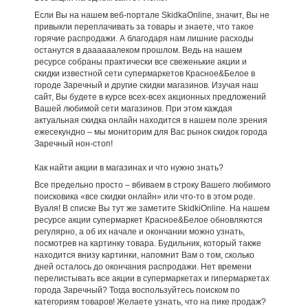
Если Вы на нашем веб-портале SkidkaOnline, значит, Вы не
привыкли переплачивать за товары и знаете, что такое
горячие распродажи. А благодаря нам лишние расходы
останутся в даааааалеком прошлом. Ведь на нашем
ресурсе собраны практически все свеженькие акции и
скидки известной сети супермаркетов Красное&Белое в
городе Заречный и другие скидки магазинов. Изучая наш
сайт, Вы будете в курсе всех-всех акционных предложений
Вашей любимой сети магазинов. При этом каждая
актуальная скидка онлайн находится в нашем поле зрения
ежесекундно – мы мониторим для Вас рынок скидок города
Заречный нон-стоп!
Как найти акции в магазинах и что нужно знать?
Все предельно просто – вбиваем в строку Вашего любимого
поисковика «все скидки онлайн» или что-то в этом роде.
Вуаля! В списке Вы тут же заметите SkidkiOnline. На нашем
ресурсе акции супермаркет Красное&Белое обновляются
регулярно, а об их начале и окончании можно узнать,
посмотрев на картинку товара. Будильник, который также
находится внизу картинки, напомнит Вам о том, сколько
дней осталось до окончания распродажи. Нет времени
перелистывать все акции в супермаркетах и гипермаркетах
города Заречный? Тогда воспользуйтесь поиском по
категориям товаров! Желаете узнать, что на пике продаж?