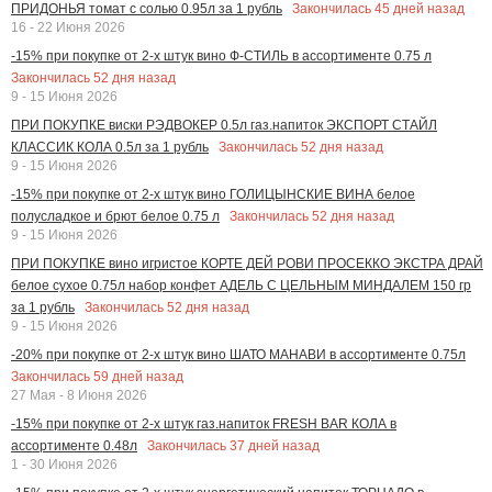
Закончилась
45
дней назад
ПРИДОНЬЯ томат с солью 0.95л за 1 рубль
16 - 22 Июня 2026
-15% при покупке от 2-х штук вино Ф-СТИЛЬ в ассортименте 0.75 л
Закончилась
52
дня назад
9 - 15 Июня 2026
ПРИ ПОКУПКЕ виски РЭДВОКЕР 0.5л газ.напиток ЭКСПОРТ СТАЙЛ
Закончилась
52
дня назад
КЛАССИК КОЛА 0.5л за 1 рубль
9 - 15 Июня 2026
-15% при покупке от 2-х штук вино ГОЛИЦЫНСКИЕ ВИНА белое
Закончилась
52
дня назад
полусладкое и брют белое 0.75 л
9 - 15 Июня 2026
ПРИ ПОКУПКЕ вино игристое КОРТЕ ДЕЙ РОВИ ПРОСЕККО ЭКСТРА ДРАЙ
белое сухое 0.75л набор конфет АДЕЛЬ С ЦЕЛЬНЫМ МИНДАЛЕМ 150 гр
Закончилась
52
дня назад
за 1 рубль
9 - 15 Июня 2026
-20% при покупке от 2-х штук вино ШАТО МАНАВИ в ассортименте 0.75л
Закончилась
59
дней назад
27 Мая - 8 Июня 2026
-15% при покупке от 2-х штук газ.напиток FRESH BAR КОЛА в
Закончилась
37
дней назад
ассортименте 0.48л
1 - 30 Июня 2026