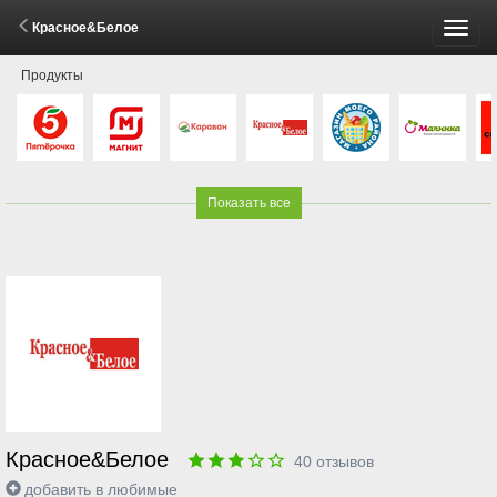
Красное&Белое
Пере
Продукты
меню
Показать все
Красное&Белое
40
отзывов
добавить в любимые