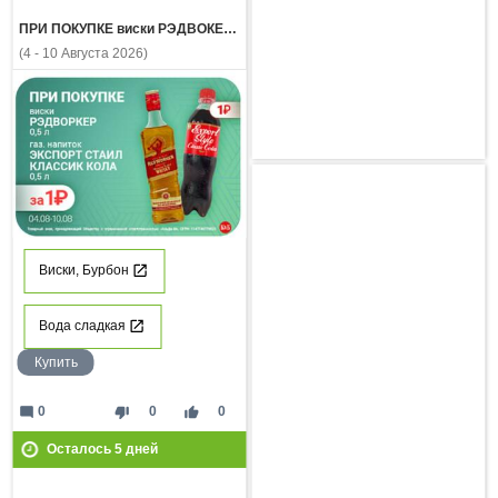
ПРИ ПОКУПКЕ виски РЭДВОКЕР 0,5л газ напиток ЭКСПОРТ СТАЙЛ КЛАССИК КОЛА 0,5л за 1 рубль
(4 - 10 Августа 2026)
Виски, Бурбон
Вода сладкая
Купить
mode_comment
thumb_down
thumb_up
0
0
0
Осталось
5
дней