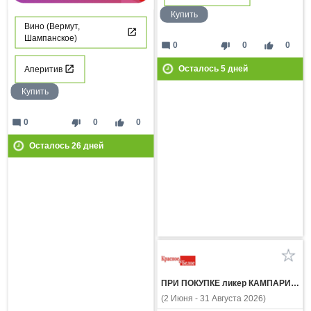
Купить
Вино (Вермут,
Шампанское)
mode_comment
thumb_down
thumb_up
0
0
0
Осталось
5
дней
Аперитив
Купить
mode_comment
thumb_down
thumb_up
0
0
0
Осталось
26
дней
ПРИ ПОКУПКЕ ликер КАМПАРИ 0.7л вино игристое ПРОССИМО белое брют 0.75л со скидкой 400 рублей
(2 Июня - 31 Августа 2026)