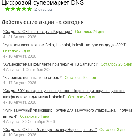
Цифровой супермаркет DNS
2
отзыва
Действующие акции на сегодня
Осталось
24
дня
"Скидка за СБП на товары «Редмонд»!"
4 - 31 Августа 2026
"Купи комплект техники Beko, Hotpoint, Indesit - получи скидку до 30%!"
Осталось
3
дня
4 - 10 Августа 2026
Осталось
25
дней
"Аудиосистема в комплекте при покупке ТВ Samsung!"
4 Августа - 1 Сентября 2026
Осталось
10
дней
"Выгодные цены на телевизоры!"
4 - 17 Августа 2026
"Скидка 50% на варочную поверхность Hotpoint при покупке духового
Осталось
3
дня
шкафа или холодильника Hotpoint!"
4 - 10 Августа 2026
"Купи вакуумный упаковщик + рулон для вакуумного упаковщика = получи
Осталось
54
дня
выгоду!"
4 Августа - 30 Сентября 2026
Осталось
3
дня
"Скидка за СБП на бытовую технику Hotpoint, Indesit!"
4 - 10 Августа 2026