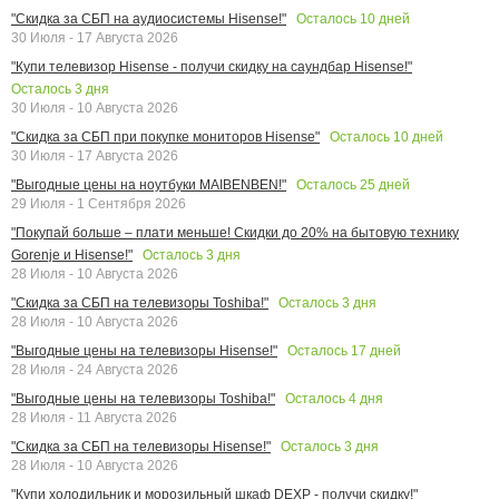
Осталось
10
дней
"Скидка за СБП на аудиосистемы Hisense!"
30 Июля - 17 Августа 2026
"Купи телевизор Hisense - получи скидку на саундбар Hisense!"
Осталось
3
дня
30 Июля - 10 Августа 2026
Осталось
10
дней
"Скидка за СБП при покупке мониторов Hisense"
30 Июля - 17 Августа 2026
Осталось
25
дней
"Выгодные цены на ноутбуки MAIBENBEN!"
29 Июля - 1 Сентября 2026
"Покупай больше – плати меньше! Скидки до 20% на бытовую технику
Осталось
3
дня
Gorenje и Hisense!"
28 Июля - 10 Августа 2026
Осталось
3
дня
"Скидка за СБП на телевизоры Toshiba!"
28 Июля - 10 Августа 2026
Осталось
17
дней
"Выгодные цены на телевизоры Hisense!"
28 Июля - 24 Августа 2026
Осталось
4
дня
"Выгодные цены на телевизоры Toshiba!"
28 Июля - 11 Августа 2026
Осталось
3
дня
"Скидка за СБП на телевизоры Hisense!"
28 Июля - 10 Августа 2026
"Купи холодильник и морозильный шкаф DEXP - получи скидку!"