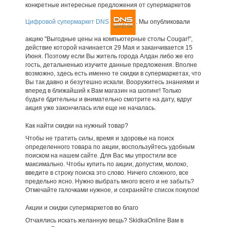
конкретные интересные предложения от супермаркетов
Цифровой супермаркет DNS
. Мы опубликовали
акцию "Выгодные цены на компьютерные столы Cougar!",
действие которой начинается 29 Мая и заканчивается 15
Июня. Поэтому если Вы житель города Алдан либо же его
гость, детальненько изучите данные предложения. Вполне
возможно, здесь есть именно те скидки в супермаркетах, что
Вы так давно и безутешно искали. Вооружитесь знаниями и
вперед в ближайший к Вам магазин на шопинг! Только
будьте бдительны и внимательно смотрите на дату, вдруг
акция уже закончилась или еще не началась.
Как найти скидки на нужный товар?
Чтобы не тратить силы, время и здоровье на поиск
определенного товара по акции, воспользуйтесь удобным
поиском на нашем сайте. Для Вас мы упростили все
максимально. Чтобы купить по акции, допустим, молоко,
введите в строку поиска это слово. Ничего сложного, все
предельно ясно. Нужно выбрать много всего и не забыть?
Отмечайте галочками нужное, и сохраняйте список покупок!
Акции и скидки супермаркетов во благо
Отчаялись искать желанную вещь? SkidkaOnline Вам в