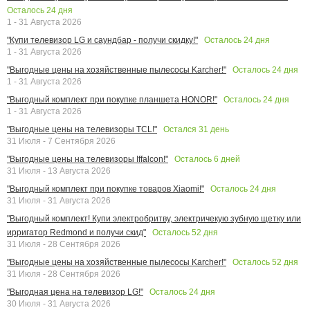
Осталось
24
дня
1 - 31 Августа 2026
Осталось
24
дня
"Купи телевизор LG и саундбар - получи скидку!"
1 - 31 Августа 2026
Осталось
24
дня
"Выгодные цены на хозяйственные пылесосы Karcher!"
1 - 31 Августа 2026
Осталось
24
дня
"Выгодный комплект при покупке планшета HONOR!"
1 - 31 Августа 2026
Остался
31
день
"Выгодные цены на телевизоры TCL!"
31 Июля - 7 Сентября 2026
Осталось
6
дней
"Выгодные цены на телевизоры Iffalcon!"
31 Июля - 13 Августа 2026
Осталось
24
дня
"Выгодный комплект при покупке товаров Xiaomi!"
31 Июля - 31 Августа 2026
"Выгодный комплект! Купи электробритву, электричекую зубную щетку или
Осталось
52
дня
ирригатор Redmond и получи скид"
31 Июля - 28 Сентября 2026
Осталось
52
дня
"Выгодные цены на хозяйственные пылесосы Karcher!"
31 Июля - 28 Сентября 2026
Осталось
24
дня
"Выгодная цена на телевизор LG!"
30 Июля - 31 Августа 2026