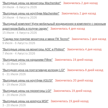
Закончилась
2
дня назад
"Выгодные цены на мониторы Machenike!"
24 Июля - 6 Августа 2026
Закончилась
2
дня назад
"Выгодные цены на ноутбуки Machenike!"
24 Июля - 6 Августа 2026
"Выгодный комплект! Купи мобильный кондиционер в комплекте с оконным
Закончилась
4
дня назад
адаптером Ballu и получи скидку"
15 Июля - 4 Августа 2026
Закончилась
2
дня назад
"Скидка при покупке монитора и мини ПК Tecno!"
9 Июля - 6 Августа 2026
Закончилась
4
дня назад
"Выгодные цены на мониторы AOC и Philips!"
7 Июля - 4 Августа 2026
Закончилась
19
дней назад
"Выгодные цены на наушники Fifine"
6 - 20 Июля 2026
Закончилась
8
дней назад
"Выгодная цена на портативную колонку LG!"
6 - 31 Июля 2026
Закончилась
20
дней назад
"Выгодные цены на ноутбуки ASUS!"
6 - 19 Июля 2026
Закончилась
19
дней назад
"Выгодные цены на проекторы LG!"
3 - 20 Июля 2026
Закончилась
19
дней назад
"Выгодные цены на корпуса MSI!"
3 - 20 Июля 2026