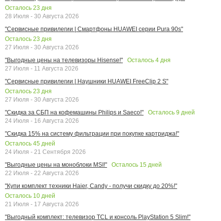
Осталось
23
дня
28 Июля - 30 Августа 2026
"Сервисные привилегии | Смартфоны HUAWEI серии Pura 90s"
Осталось
23
дня
27 Июля - 30 Августа 2026
Осталось
4
дня
"Выгодные цены на телевизоры Hisense!"
27 Июля - 11 Августа 2026
"Сервисные привилегии | Наушники HUAWEI FreeClip 2 S"
Осталось
23
дня
27 Июля - 30 Августа 2026
Осталось
9
дней
"Скидка за СБП на кофемашины Philips и Saeco!"
24 Июля - 16 Августа 2026
"Скидка 15% на систему фильтрации при покупке картриджа!"
Осталось
45
дней
24 Июля - 21 Сентября 2026
Осталось
15
дней
"Выгодные цены на моноблоки MSI!"
22 Июля - 22 Августа 2026
"Купи комплект техники Haier, Candy - получи скидку до 20%!"
Осталось
10
дней
21 Июля - 17 Августа 2026
"Выгодный комплект: телевизор TCL и консоль PlayStation 5 Slim!"