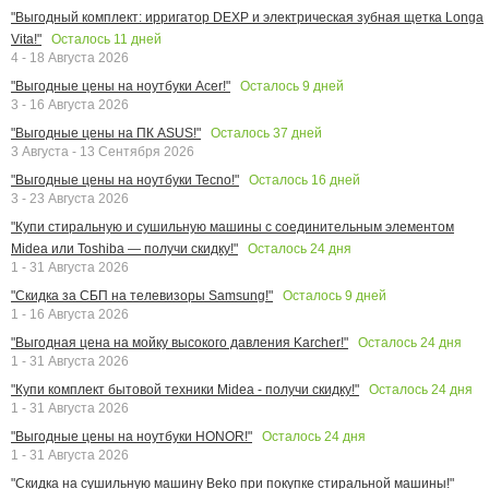
"Выгодный комплект: ирригатор DEXP и электрическая зубная щетка Longa
Осталось
11
дней
Vita!"
4 - 18 Августа 2026
Осталось
9
дней
"Выгодные цены на ноутбуки Acer!"
3 - 16 Августа 2026
Осталось
37
дней
"Выгодные цены на ПК ASUS!"
3 Августа - 13 Сентября 2026
Осталось
16
дней
"Выгодные цены на ноутбуки Tecno!"
3 - 23 Августа 2026
"Купи стиральную и сушильную машины с соединительным элементом
Осталось
24
дня
Midea или Toshiba — получи скидку!"
1 - 31 Августа 2026
Осталось
9
дней
"Скидка за СБП на телевизоры Samsung!"
1 - 16 Августа 2026
Осталось
24
дня
"Выгодная цена на мойку высокого давления Karcher!"
1 - 31 Августа 2026
Осталось
24
дня
"Купи комплект бытовой техники Midea - получи скидку!"
1 - 31 Августа 2026
Осталось
24
дня
"Выгодные цены на ноутбуки HONOR!"
1 - 31 Августа 2026
"Скидка на сушильную машину Beko при покупке стиральной машины!"