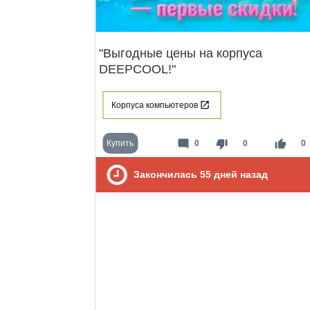
"Выгодные цены на корпуса
DEEPCOOL!"
Корпуса компьютеров
mode_comment
thumb_down
thumb_up
Купить
0
0
0
Закончилась
55
дней назад