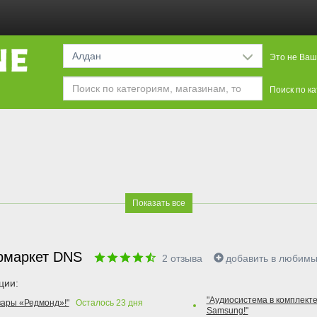
Алдан
Это не Ваш
Поиск по к
Показать все
рмаркет DNS
2
отзыва
добавить в любим
ции:
"Аудиосистема в комплекте
вары «Редмонд»!"
Осталось
23
дня
Samsung!"