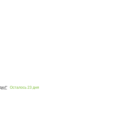
Осталось
23
дня
ку!"