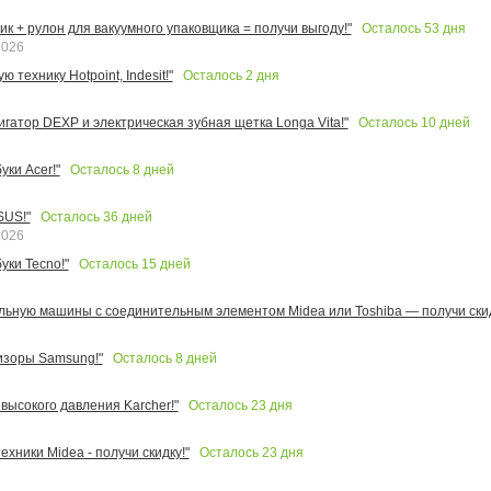
Осталось
53
дня
к + рулон для вакуумного упаковщика = получи выгоду!"
2026
Осталось
2
дня
 технику Hotpoint, Indesit!"
Осталось
10
дней
игатор DEXP и электрическая зубная щетка Longa Vita!"
Осталось
8
дней
ки Acer!"
Осталось
36
дней
SUS!"
2026
Осталось
15
дней
уки Tecno!"
льную машины с соединительным элементом Midea или Toshiba — получи скид
Осталось
8
дней
изоры Samsung!"
Осталось
23
дня
высокого давления Karcher!"
Осталось
23
дня
ехники Midea - получи скидку!"