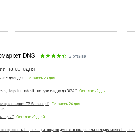
рмаркет DNS
2
отзыва
ии на сегодня
Осталось
23
дня
ы «Редмонд»!"
Осталось
2
дня
o, Hotpoint, Indesit - получи скидку до 30%!"
Осталось
24
дня
те при покупке ТВ Samsung!"
026
Осталось
9
дней
изоры!"
поверхность Hotpoint при покупке духового шкафа или холодильника Hotpoint!