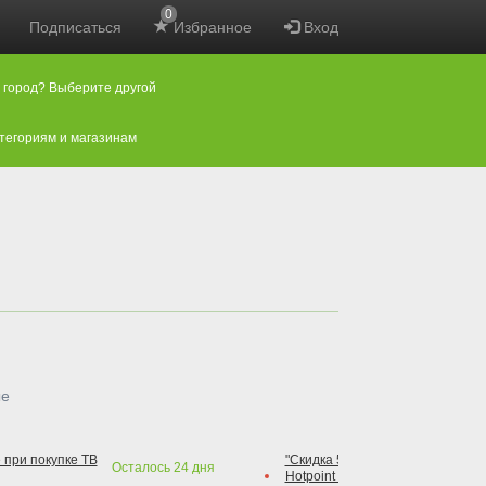
0
Подписаться
Избранное
Вход
 город? Выберите другой
атегориям и магазинам
ые
 при покупке ТВ
"Скидка 50% на варочную повер
Осталось
24
дня
Hotpoint при покупке духового 