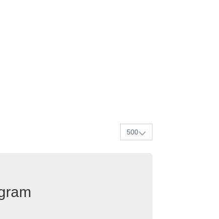
500
egram