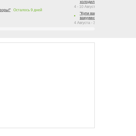
холодильника Hotpoint!"
4 - 10 Августа 2026
зоры!"
Осталось
9
дней
"Купи вакуумный упаковщик + р
вакуумного упаковщика = получи
4 Августа - 30 Сентября 2026