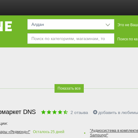
Алдан
Это не Ваш
Поиск по к
Показать все
рмаркет DNS
2
отзыва
добавить в любим
ции:
"Аудиосистема в комплекте
вары «Редмонд»!"
Осталось
25
дней
Samsung!"