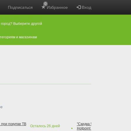
0
Подписаться
Избранное
Вход
 город? Выберите другой
атегориям и магазинам
ые
 при покупке ТВ
"Скидка 50% на варочную повер
Осталось
26
дней
Hotpoint при покупке духового 