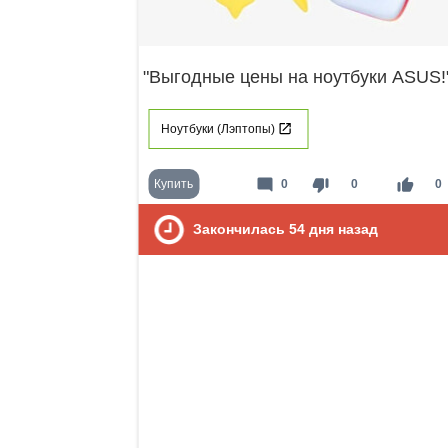
"Выгодные цены на ноутбуки ASUS!
Ноутбуки (Лэптопы)
mode_comment
thumb_down
thumb_up
Купить
0
0
0
Закончилась
54
дня назад