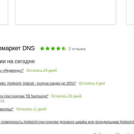
рмаркет DNS
2
отзыва
ии на сегодня
Осталось
25
дней
ы «Редмонд»!"
Осталось
4
дня
o, Hotpoint, Indesit - получи скидку до 30%!"
Осталось
26
дней
те при покупке ТВ Samsung!"
026
Осталось
11
дней
изоры!"
поверхность Hotpoint при покупке духового шкафа или холодильника Hotpoint!