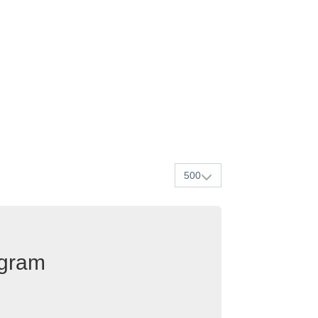
500
egram