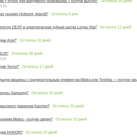
Осталось
55
дней
к + рулон для вакуумного упаковщика = получи выгоду!"
2026
Осталось
4
дня
 технику Hotpoint, Indesit!"
Осталось
12
дней
игатор DEXP и электрическая зубная щетка Longa Vita!"
Осталось
10
дней
ки Acer!"
Осталось
38
дней
SUS!"
2026
Осталось
17
дней
уки Tecno!"
льную машины с соединительным элементом Midea или Toshiba — получи скид
Осталось
10
дней
изоры Samsung!"
Осталось
25
дней
высокого давления Karcher!"
Осталось
25
дней
ехники Midea - получи скидку!"
Осталось
25
дней
буки HONOR!"