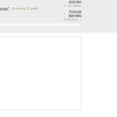
холодильника Hotpoint!"
4 - 10 Августа 2026
зоры!"
Осталось
11
дней
"Купи вакуумный упаковщик + р
вакуумного упаковщика = получи
4 Августа - 30 Сентября 2026