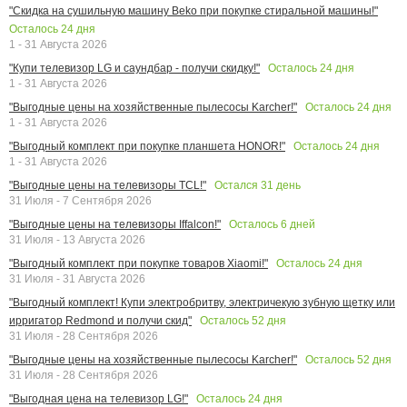
"Скидка на сушильную машину Beko при покупке стиральной машины!"
Осталось
24
дня
1 - 31 Августа 2026
Осталось
24
дня
"Купи телевизор LG и саундбар - получи скидку!"
1 - 31 Августа 2026
Осталось
24
дня
"Выгодные цены на хозяйственные пылесосы Karcher!"
1 - 31 Августа 2026
Осталось
24
дня
"Выгодный комплект при покупке планшета HONOR!"
1 - 31 Августа 2026
Остался
31
день
"Выгодные цены на телевизоры TCL!"
31 Июля - 7 Сентября 2026
Осталось
6
дней
"Выгодные цены на телевизоры Iffalcon!"
31 Июля - 13 Августа 2026
Осталось
24
дня
"Выгодный комплект при покупке товаров Xiaomi!"
31 Июля - 31 Августа 2026
"Выгодный комплект! Купи электробритву, электричекую зубную щетку или
Осталось
52
дня
ирригатор Redmond и получи скид"
31 Июля - 28 Сентября 2026
Осталось
52
дня
"Выгодные цены на хозяйственные пылесосы Karcher!"
31 Июля - 28 Сентября 2026
Осталось
24
дня
"Выгодная цена на телевизор LG!"