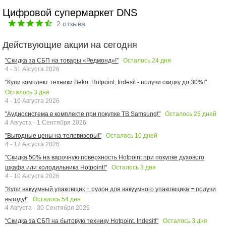
Цифровой супермаркет DNS
2
отзыва
Действующие акции на сегодня
Осталось
24
дня
"Скидка за СБП на товары «Редмонд»!"
4 - 31 Августа 2026
"Купи комплект техники Beko, Hotpoint, Indesit - получи скидку до 30%!"
Осталось
3
дня
4 - 10 Августа 2026
Осталось
25
дней
"Аудиосистема в комплекте при покупке ТВ Samsung!"
4 Августа - 1 Сентября 2026
Осталось
10
дней
"Выгодные цены на телевизоры!"
4 - 17 Августа 2026
"Скидка 50% на варочную поверхность Hotpoint при покупке духового
Осталось
3
дня
шкафа или холодильника Hotpoint!"
4 - 10 Августа 2026
"Купи вакуумный упаковщик + рулон для вакуумного упаковщика = получи
Осталось
54
дня
выгоду!"
4 Августа - 30 Сентября 2026
Осталось
3
дня
"Скидка за СБП на бытовую технику Hotpoint, Indesit!"