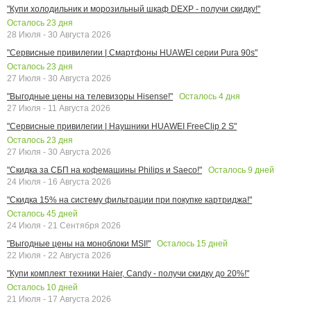
"Купи холодильник и морозильный шкаф DEXP - получи скидку!"
Осталось
23
дня
28 Июля - 30 Августа 2026
"Сервисные привилегии | Смартфоны HUAWEI серии Pura 90s"
Осталось
23
дня
27 Июля - 30 Августа 2026
Осталось
4
дня
"Выгодные цены на телевизоры Hisense!"
27 Июля - 11 Августа 2026
"Сервисные привилегии | Наушники HUAWEI FreeClip 2 S"
Осталось
23
дня
27 Июля - 30 Августа 2026
Осталось
9
дней
"Скидка за СБП на кофемашины Philips и Saeco!"
24 Июля - 16 Августа 2026
"Скидка 15% на систему фильтрации при покупке картриджа!"
Осталось
45
дней
24 Июля - 21 Сентября 2026
Осталось
15
дней
"Выгодные цены на моноблоки MSI!"
22 Июля - 22 Августа 2026
"Купи комплект техники Haier, Candy - получи скидку до 20%!"
Осталось
10
дней
21 Июля - 17 Августа 2026