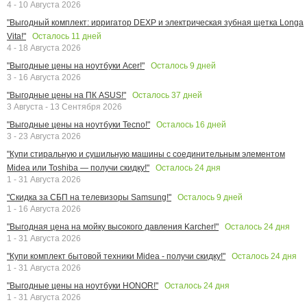
4 - 10 Августа 2026
"Выгодный комплект: ирригатор DEXP и электрическая зубная щетка Longa
Осталось
11
дней
Vita!"
4 - 18 Августа 2026
Осталось
9
дней
"Выгодные цены на ноутбуки Acer!"
3 - 16 Августа 2026
Осталось
37
дней
"Выгодные цены на ПК ASUS!"
3 Августа - 13 Сентября 2026
Осталось
16
дней
"Выгодные цены на ноутбуки Tecno!"
3 - 23 Августа 2026
"Купи стиральную и сушильную машины с соединительным элементом
Осталось
24
дня
Midea или Toshiba — получи скидку!"
1 - 31 Августа 2026
Осталось
9
дней
"Скидка за СБП на телевизоры Samsung!"
1 - 16 Августа 2026
Осталось
24
дня
"Выгодная цена на мойку высокого давления Karcher!"
1 - 31 Августа 2026
Осталось
24
дня
"Купи комплект бытовой техники Midea - получи скидку!"
1 - 31 Августа 2026
Осталось
24
дня
"Выгодные цены на ноутбуки HONOR!"
1 - 31 Августа 2026