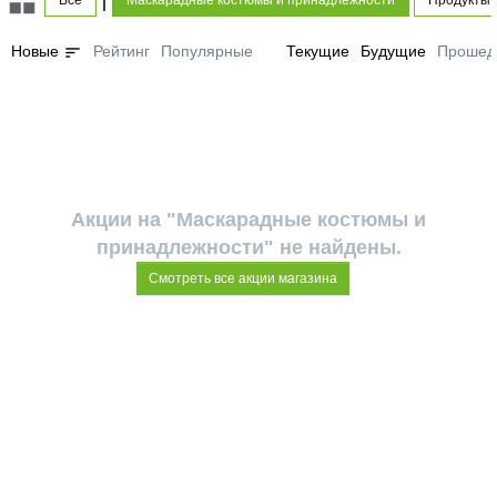
Все
Маскарадные костюмы и принадлежности
Продукты 
sort
Новые
Рейтинг
Популярные
Текущие
Будущие
Прошед
Акции на "Маскарадные костюмы и
принадлежности" не найдены.
Смотреть все акции магазина